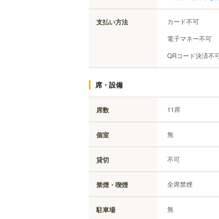
カード不可
支払い方法
電子マネー不可
QRコード決済不
席・設備
11席
席数
無
個室
不可
貸切
全席禁煙
禁煙・喫煙
無
駐車場