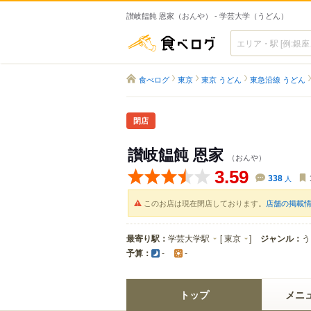
讃岐饂飩 恩家（おんや） - 学芸大学（うどん）
食べログ
食べログ
東京
東京 うどん
東急沿線 うどん
閉店
讃岐饂飩 恩家
（おんや）
3.59
338
人
このお店は現在閉店しております。
店舗の掲載
最寄り駅：
学芸大学駅
[
東京
]
ジャンル：
う
予算：
-
-
トップ
メニ