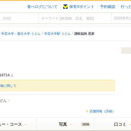
食べログについて
保有Vポイント
予約確認
行っ
学芸大学・都立大学 うどん
学芸大学駅 うどん
讃岐饂飩 恩家
16714
人
情報に関して
どん
店舗情報（詳細）
ュー・コース
写真
口コミ
1836