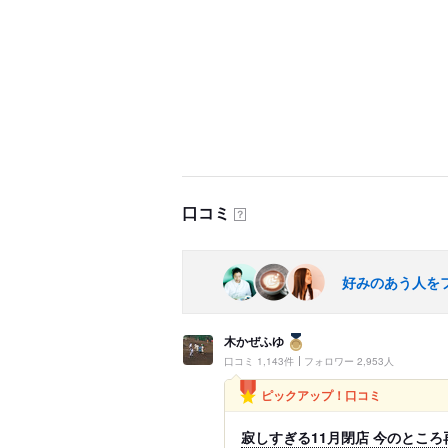
口コミ
？
好みのあう人を
木かぜふゆ
口コミ 1,143件
フォロワー 2,953人
ピックアップ！口コミ
寂しすぎる11月閉店 今のところ再