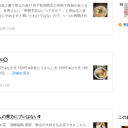
化と建て替えの為11月下旬頃閉店とSNSで告知がありま
い、女将さんに「再開予定はいつですか？」と尋ねると寂
完全にやめますと聞いたわけではないので、いつか再開され
学
0 訪問
41回
ル⭕️
 ●なす天 150円 ●甘長とうがらし天 150円 ●げそ天 150
。 ...
詳細を見る
問
1回
んの実力にブレはない❣️
この
店 「讃岐饂飩 恩家」満点の大好きなお店です♪ こちら