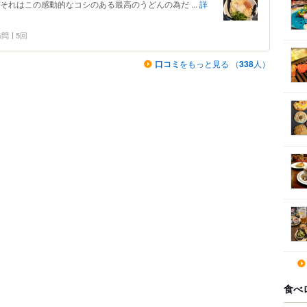
それはこの感動的なコシのある最高のうどんの為だ ...
詳
 訪問
5回
口コミ
をもっと見る （
338
人）
食べ