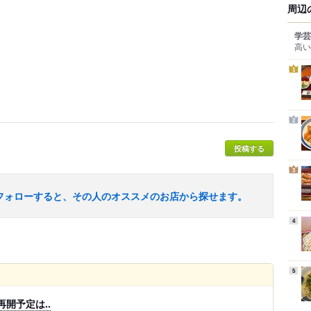
周辺
学芸
高い
1
2
投稿する
3
フォローすると、その人のオススメのお店から探せます。
4
5
開予定は..