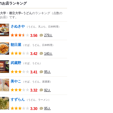
のお店ランキング
大学・都立大学×うどん
のランキング
（点数の
お店）
です。
さぬきや
（うどん、天ぷら、日本料理）
3.56
279
人
朝日屋
（そば、うどん、日本料理）
3.42
140
人
武蔵野
（そば、うどん）
3.41
95
人
美やこ
（そば、うどん、居酒屋）
3.32
92
人
すずらん
（うどん、ラーメン）
3.30
95
人