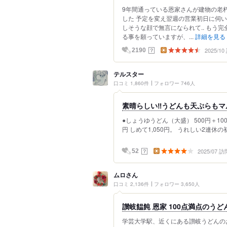
9年間通っている恩家さんが建物の老朽
した 予定を変え翌週の営業初日に伺
しそうな顔で無言になられて.. もう
る事を願っていますが、...
詳細を見る
2025/1
？
2190
テルスター
口コミ 1,860件
フォロワー 746人
素晴らしい‼️うどんも天ぷらもマ
●しょうゆうどん（大盛） 500円＋100円
円 しめて1,050円。 うれしい2連休の初日
2025/07 訪
？
52
ムロさん
口コミ 2,136件
フォロワー 3,650人
讃岐饂飩 恩家 100点満点のうど
学芸大学駅、近くにある讃岐うどんのお