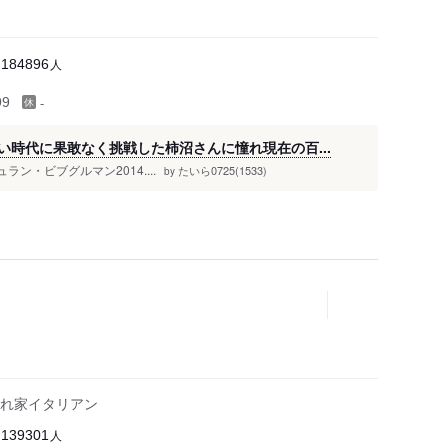
人
184896
-
99
ていない時代に果敢なく挑戦した柿沼さんに憧れ現在の百...
シュラン・ビブグルマン2014....
たいら0725(1533)
by
れ家イタリアン
人
139301