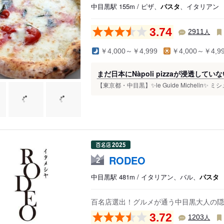
中目黒駅 155m / ピザ、
パスタ
、イタリアン
3.74
人
2911
￥4,000～￥4,999
￥4,000～￥4,9
まだ日本にNàpoli pizzaが浸透し
【東京都・中目黒】✨le Guide Michelin✨ ミ
RODEO
2
中目黒駅 481m / イタリアン、バル、
パスタ
百名店選出！グルメが通う中目黒大人の隠
3.72
人
1203