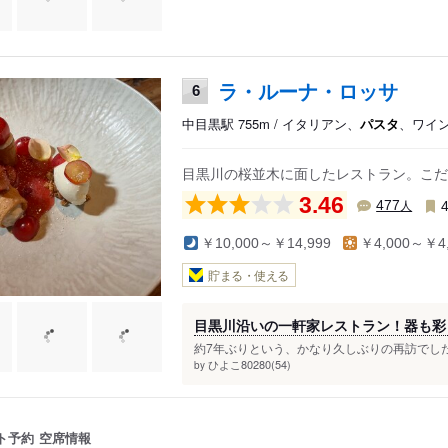
ラ・ルーナ・ロッサ
6
中目黒駅 755m / イタリアン、
パスタ
、ワイ
目黒川の桜並木に面したレストラン。こだ
3.46
人
477
￥10,000～￥14,999
￥4,000～￥4,
貯まる・使える
目黒川沿いの一軒家レストラン！器も彩
約7年ぶりという、かなり久しぶりの再訪でした
ひよこ80280(54)
by
ト予約
空席情報