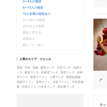
3〜4人の個室
5〜10人の個室
10人未満の個室あり
10〜20人の個室
20人以上の個室
宴会に使える
座敷あり
掘りごたつあり
人気のエリア・ジャンル
新宿
渋谷
池袋
新宿ランチ
渋谷ランチ
池袋ラ
ンチ
銀座ランチ
表参道ランチ
浅草ランチ
吉祥
寺ランチ
新宿ラーメン
上野ランチ
新宿居酒屋
池袋ラーメン
新宿カフェ
渋谷ラーメン
渋谷居酒
屋
渋谷カフェ
六本木ランチ
恵比寿ランチ
ネッ