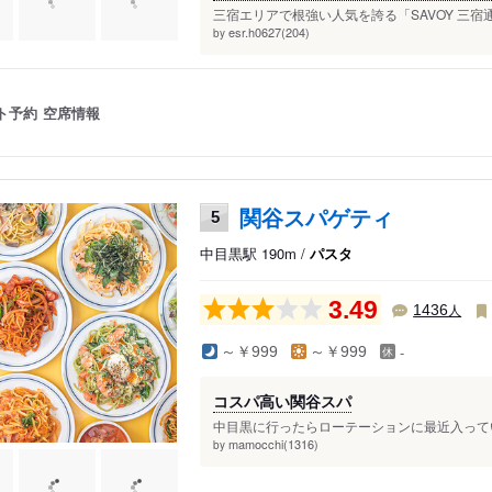
三宿エリアで根強い人気を誇る「SAVOY 三宿
esr.h0627(204)
by
ト予約
空席情報
関谷スパゲティ
5
中目黒駅 190m /
パスタ
3.49
人
1436
-
～￥999
～￥999
コスパ高い関谷スパ
中目黒に行ったらローテーションに最近入ってい
mamocchi(1316)
by