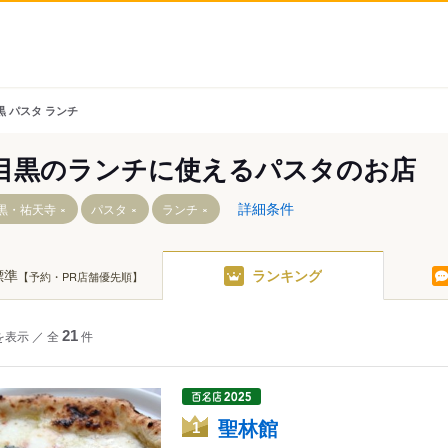
黒 パスタ ランチ
目黒のランチに使えるパスタのお店
詳細条件
黒・祐天寺
パスタ
ランチ
標準
ランキング
【予約・PR店舗優先順】
を表示
／
全
21
件
聖林館
1