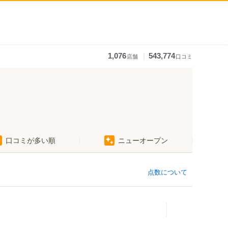
｜
1,076
543,774
店舗
口コミ
口コミが多い順
ニューオープン
点数について