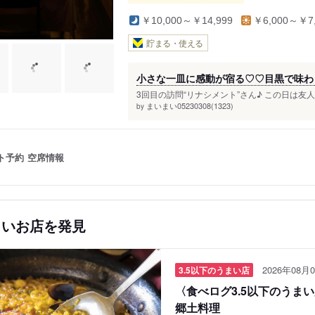
￥10,000～￥14,999
￥6,000～￥7,
貯まる・使える
小さな一皿に感動が宿る♡♡目黒で味わ
3回目の訪問“リナシメント”さん♪ この日は友人
まいまい05230308(1323)
by
ト予約
空席情報
しいお店を発見
2026年08月0
3.5以下のうまい店
〈食べログ3.5以下のうま
郷土料理