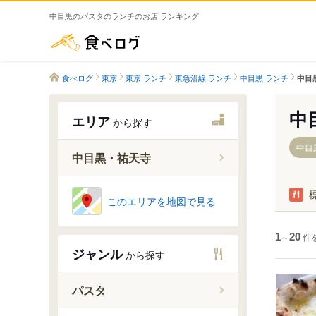
中目黒のパスタのランチのお店 ランキング
食べログ
食べログ
東京
東京 ランチ
東急沿線 ランチ
中目黒 ランチ
中目
中
エリア
から探す
中目
中目黒・祐天寺
中目黒駅
このエリアを地図で見る
祐天寺駅
1
～
20
件
ジャンル
から探す
パスタ