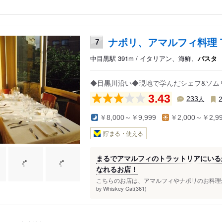
ナポリ、アマルフィ料理 Ti 
7
中目黒駅 391m / イタリアン、海鮮、
パスタ
◆目黒川沿い◆現地で学んだシェフ&ソム
3.43
人
233
￥8,000～￥9,999
￥2,000～￥2,9
貯まる・使える
まるでアマルフィのトラットリアにいる
なれるお店！
こちらのお店は、アマルフィやナポリのお料理が
Whiskey Cat(361)
by