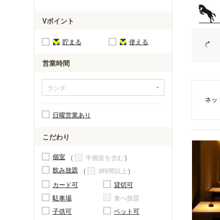
Vポイント
貯まる
使える
営業時間
ネッ
日曜営業あり
こだわり
個室
半個室を含む
飲み放題
3時間以上
カード可
貸切可
駐車場
食べ放題
子供可
ペット可