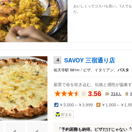
おいしくってコスパも良い。1人で
た。
SAVOY 三宿通り店
4
祐天寺駅 681m / ピザ、イタリアン、
パスタ
薪窯で命を吹き込む、伝統と感性が協奏する
3.56
人
314
￥3,000～￥3,999
￥1,000～￥1,9
貯まる
「予約困難も納得。ピザだけじゃない『S