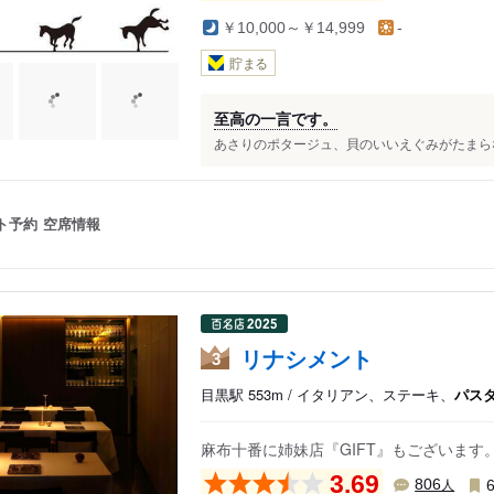
￥10,000～￥14,999
-
貯まる
至高の一言です。
あさりのポタージュ、貝のいいえぐみがたまらない 加
ト予約
空席情報
リナシメント
3
目黒駅 553m / イタリアン、ステーキ、
パス
麻布十番に姉妹店『GIFT』もございま
3.69
人
806