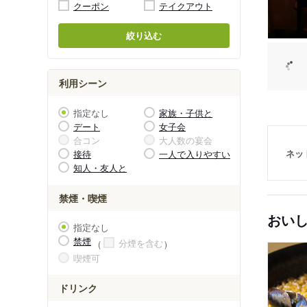
クーポン
テイクアウト
絞り込む
利用シーン
指定なし
家族・子供と
デート
女子会
合コン
大人数の宴会
ネッ
接待
一人で入りやすい
知人・友人と
禁煙・喫煙
おい
指定なし
禁煙
分煙を含む
喫煙可
ドリンク