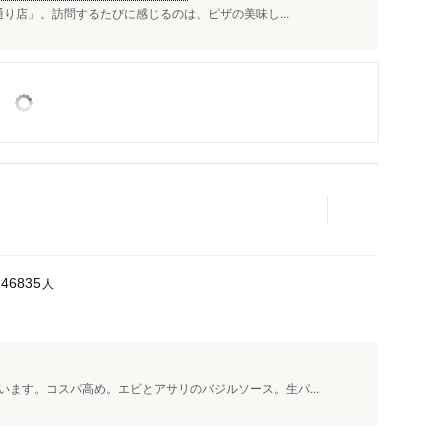
通り店」。訪問するたびに感じるのは、ピザの美味し...
人
46835
ます。コスパ高め。エビとアサリのバジルソース。生パ...