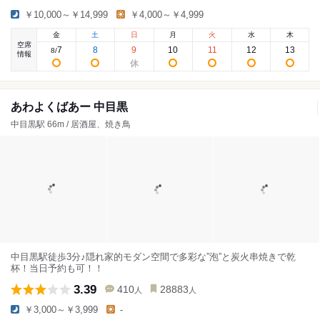
￥10,000～￥14,999
￥4,000～￥4,999
金
土
日
月
火
水
木
空席
7
8
9
10
11
12
13
8
/
情報
あわよくばあー 中目黒
中目黒駅 66m / 居酒屋、焼き鳥
中目黒駅徒歩3分♪隠れ家的モダン空間で多彩な”泡”と炭火串焼きで乾
杯！当日予約も可！！
3.39
410
28883
人
人
￥3,000～￥3,999
-