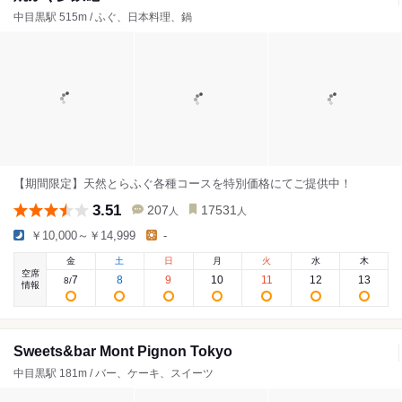
中目黒駅 515m / ふぐ、日本料理、鍋
【期間限定】天然とらふぐ各種コースを特別価格にてご提供中！
3.51
207
17531
人
人
￥10,000～￥14,999
-
金
土
日
月
火
水
木
空席
7
8
9
10
11
12
13
8
/
情報
Sweets&bar Mont Pignon Tokyo
中目黒駅 181m / バー、ケーキ、スイーツ