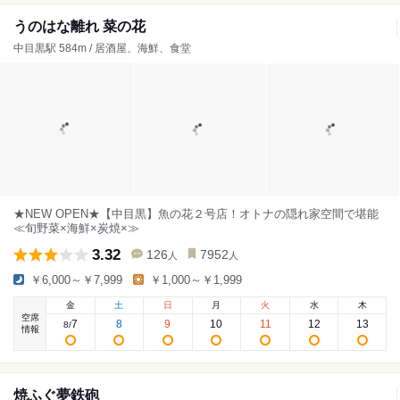
うのはな離れ 菜の花
中目黒駅 584m / 居酒屋、海鮮、食堂
★NEW OPEN★【中目黒】魚の花２号店！オトナの隠れ家空間で堪能
≪旬野菜×海鮮×炭焼×≫
3.32
126
7952
人
人
￥6,000～￥7,999
￥1,000～￥1,999
金
土
日
月
火
水
木
空席
7
8
9
10
11
12
13
8
/
情報
焼ふぐ夢鉄砲