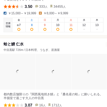
3.50
333
34455
人
人
￥15,000～￥19,999
￥8,000～￥9,999
金
土
日
月
火
水
木
空席
7
8
9
10
11
12
13
8
/
情報
蛤と鰻 仁水
中目黒駅 726m / 日本料理、うなぎ、居酒屋
都内数店舗限りの『関西風地焼き鰻』と『桑名産の蛤』に酔いしれる。
半個室で過ごす大人の中目黒
3.07
16
1712
人
人