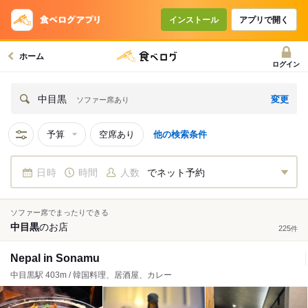
インストール
アプリで開く
ホーム
ログイン
変更
中目黒
ソファー席あり
予算
空席あり
他の検索条件
日時
時間
人数
でネット予約
ソファー席でまったりできる
中目黒
の
お店
225
件
Nepal in Sonamu
中目黒駅 403m / 韓国料理、居酒屋、カレー