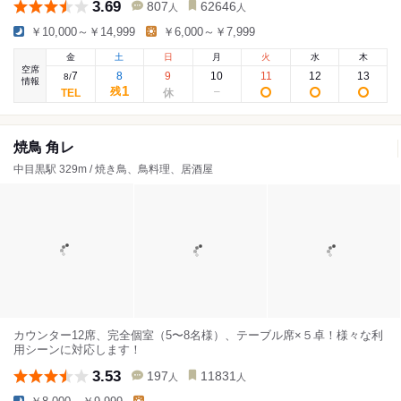
3.69
807
62646
人
人
￥10,000～￥14,999
￥6,000～￥7,999
金
土
日
月
火
水
木
空席
7
8
9
10
11
12
13
8
/
情報
1
残
焼鳥 角レ
中目黒駅 329m / 焼き鳥、鳥料理、居酒屋
カウンター12席、完全個室（5〜8名様）、テーブル席×５卓！様々な利
用シーンに対応します！
3.53
197
11831
人
人