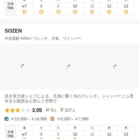
空席
7
8
9
10
11
12
13
8
/
情報
SOZEN
中目黒駅 448m / フレンチ、洋食、ワインバー
若き実力派シェフによる、五感に響く旬のフレンチ。シャンパーニュ星
付きの系譜を心安らぐ空間で
3.05
9
337
人
人
￥10,000～￥14,999
￥6,000～￥7,999
金
土
日
月
火
水
木
空席
7
8
9
10
11
12
13
8
/
情報