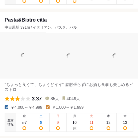
Pasta&Bistro citta
中目黒駅 391m / イタリアン、パスタ、バル
"ちょっと良くて、ちょうどイイ" 肩肘張らずにお酒も食事も楽しめるビ
ストロ
3.37
85
4049
人
人
￥4,000～￥4,999
￥1,000～￥1,999
金
土
日
月
火
水
木
空席
7
8
9
10
11
12
13
8
/
情報