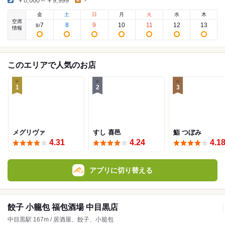
￥8,000～￥9,999
-
金
土
日
月
火
水
木
空席
7
8
9
10
11
12
13
8
/
情報
このエリアで人気のお店
1
2
3
メグリヴァ
すし 喜邑
鮨 つぼみ
4.31
4.24
4.1
アプリに切り替える
餃子 小籠包 福包酒場 中目黒店
中目黒駅 167m / 居酒屋、餃子、小籠包