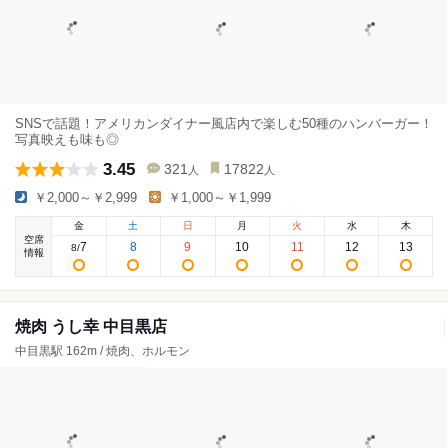
SNSで話題！アメリカンダイナー風店内で楽しむ50種のハンバーガー！
写真映えも味も◎
3.45
321
17822
人
人
￥2,000～￥2,999
￥1,000～￥1,999
金
土
日
月
火
水
木
空席
7
8
9
10
11
12
13
8
/
情報
焼肉 うし幸 中目黒店
中目黒駅 162m / 焼肉、ホルモン