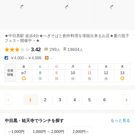
★中目黒駅 徒歩4分★へぎそばと創作料理を堪能出来るお店★夏の茄子
フェス～開催中～★
3.42
299
19604
人
人
￥4,000～￥4,999
-
金
土
日
月
火
水
木
空席
7
8
9
10
11
12
13
8
/
情報
1
2
3
4
5
6
中目黒・祐天寺でランチを探す
もっと見る
～1,000円
1,000円 ～ 2,000円
2,000円～