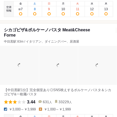
金
土
日
月
火
水
木
空席
7
8
9
10
11
12
13
8
/
情報
シカゴピザ&ボルケーノパスタ Meat&Cheese
Forne
中目黒駅 83m / イタリアン、ダイニングバー、居酒屋
【中目黒駅1分】完全個室あり◎SNS映えするボルケーノパスタ＆シカ
ゴピザ&一枚麺パスタ
3.44
631
33229
人
人
￥3,000～￥3,999
￥1,000～￥1,999
金
土
日
月
火
水
木