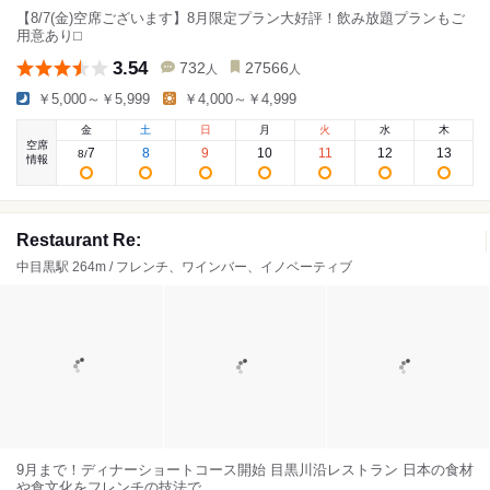
【8/7(金)空席ございます】8月限定プラン大好評！飲み放題プランもご
用意あり⬜︎
3.54
732
27566
人
人
￥5,000～￥5,999
￥4,000～￥4,999
金
土
日
月
火
水
木
空席
7
8
9
10
11
12
13
8
/
情報
Restaurant Re:
中目黒駅 264m / フレンチ、ワインバー、イノベーティブ
9月まで！ディナーショートコース開始 目黒川沿レストラン 日本の食材
や食文化をフレンチの技法で