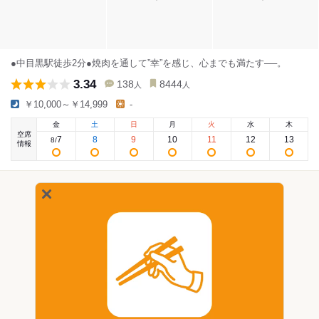
●中目黒駅徒歩2分●焼肉を通して”幸”を感じ、心までも満たす──。
3.34
138
8444
人
人
￥10,000～￥14,999
-
金
土
日
月
火
水
木
空席
7
8
9
10
11
12
13
8
/
情報