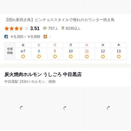
【隠れ家焼き鳥】ピンチョススタイルで憧れのカウンター焼き鳥
3.51
797
92952
人
人
￥8,000～￥9,999
-
金
土
日
月
火
水
木
空席
7
8
9
10
11
12
13
8
/
情報
炭火焼肉ホルモン うしごろ 中目黒店
中目黒駅 193m / ホルモン、焼肉