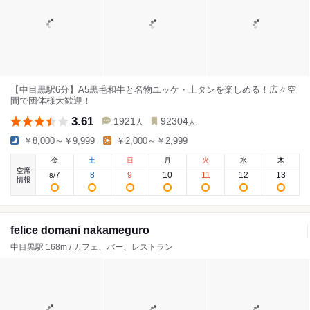
【中目黒駅6分】A5黒毛和牛と名物ユッケ・上タンを楽しめる！広々空
間で団体様大歓迎！
3.61
1921
92304
人
人
￥8,000～￥9,999
￥2,000～￥2,999
金
土
日
月
火
水
木
空席
7
8
9
10
11
12
13
8
/
情報
felice domani nakameguro
中目黒駅 168m / カフェ、バー、レストラン