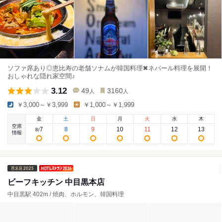
ソファ席あり◎恵比寿の老舗ソナムが韓国料理✖︎ネパール料理を展開！
おしゃれな隠れ家空間♪
3.12
49
3160
人
人
￥3,000～￥3,999
￥1,000～￥1,999
金
土
日
月
火
水
木
空席
7
8
9
10
11
12
13
8
/
情報
ビーフキッチン 中目黒本店
中目黒駅 402m / 焼肉、ホルモン、韓国料理