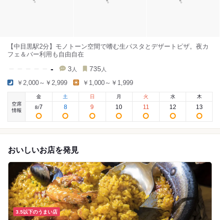
【中目黒駅2分】モノトーン空間で嗜む生パスタとデザートピザ。夜カ
フェ＆バー利用も自由自在
-
3
735
人
人
￥2,000～￥2,999
￥1,000～￥1,999
金
土
日
月
火
水
木
空席
7
8
9
10
11
12
13
8
/
情報
おいしいお店を発見
3.5以下のうまい店