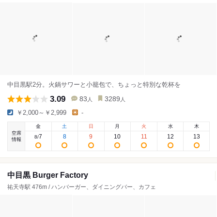
中目黒駅2分。火鍋サワーと小籠包で、ちょっと特別な乾杯を
3.09
83
3289
人
人
￥2,000～￥2,999
-
金
土
日
月
火
水
木
空席
7
8
9
10
11
12
13
8
/
情報
中目黒 Burger Factory
祐天寺駅 476m / ハンバーガー、ダイニングバー、カフェ