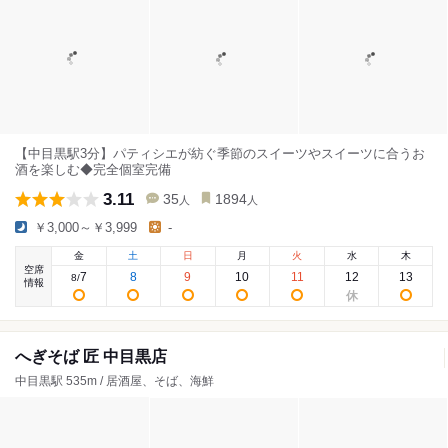
【中目黒駅3分】パティシエが紡ぐ季節のスイーツやスイーツに合うお
酒を楽しむ◆完全個室完備
3.11
35
1894
人
人
￥3,000～￥3,999
-
金
土
日
月
火
水
木
空席
7
8
9
10
11
12
13
8
/
情報
へぎそば 匠 中目黒店
中目黒駅 535m / 居酒屋、そば、海鮮