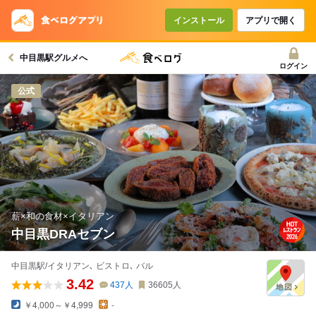
インストール
アプリで開く
中目黒駅グルメへ
ログイン
公式
薪×和の食材×イタリアン
中目黒DRAセブン
中目黒駅/イタリアン､ ビストロ､ バル
3.42
437
人
36605
人
￥4,000～￥4,999
-