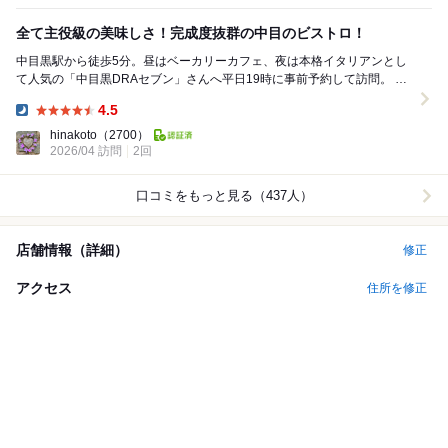
全て主役級の美味しさ！完成度抜群の中目のビストロ！
中目黒駅から徒歩5分。昼はベーカリーカフェ、夜は本格イタリアンとし
て人気の「中目黒DRAセブン」さんへ平日19時に事前予約して訪問。 案
内していただいたのは、ゆったりとしたソファ...
4.5
Dinner:
hinakoto
（2700）
2026/04 訪問
2回
口コミをもっと見る（437人）
店舗情報（詳細）
修正
アクセス
住所を修正