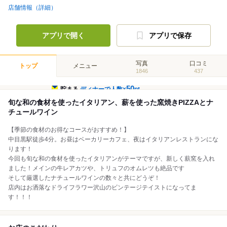
店舗情報（詳細）
アプリで開く
アプリで保存
写真
口コミ
トップ
メニュー
1846
437
50
貯まる
ディナーで人数×
pt
旬な和の食材を使ったイタリアン、薪を使った窯焼きPIZZAとナ
チュールワイン
【季節の食材のお得なコースがおすすめ！】
中目黒駅徒歩4分。お昼はベーカリーカフェ、夜はイタリアンレストランにな
ります！
今回も旬な和の食材を使ったイタリアンがテーマですが、新しく薪窯を入れ
ました！メインの牛レアカツや、トリュフのオムレツも絶品です
そして厳選したナチュールワインの数々と共にどうぞ！
店内はお洒落なドライフラワー沢山のビンテージテイストになってま
す！！！