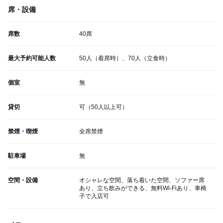
席・設備
席数
40席
最大予約可能人数
50人（着席時）、70人（立食時）
個室
無
貸切
可（50人以上可）
禁煙・喫煙
全席禁煙
駐車場
無
空間・設備
オシャレな空間、落ち着いた空間、ソファー席
あり、立ち飲みができる、無料Wi-Fiあり、車椅
子で入店可