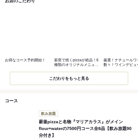
お店のこだわり
お得なコース予約開始！
薪窯で焼くpizzaが絶品！6
厳選！ナチュールワ
種類のオリジナルメニュ
数々！ワインデビュ
ー！
店で！
こだわりをもっと見る
コース
飲み放題
薪釜pizzaと名物『マリアカラス』がメイン
flour+waterの7500円コース全8品【飲み放題90
分付き】