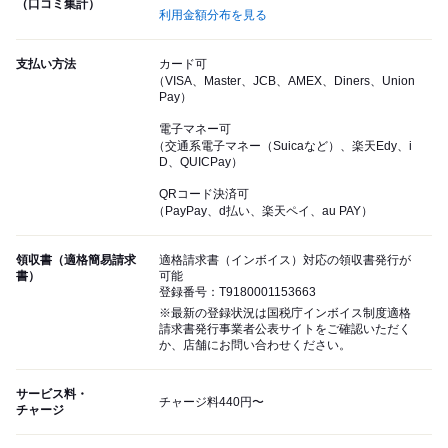
（口コミ集計）
利用金額分布を見る
支払い方法
カード可
（VISA、Master、JCB、AMEX、Diners、Union
Pay）
電子マネー可
（交通系電子マネー（Suicaなど）、楽天Edy、i
D、QUICPay）
QRコード決済可
（PayPay、d払い、楽天ペイ、au PAY）
領収書（適格簡易請求
適格請求書（インボイス）対応の領収書発行が
書）
可能
登録番号：T9180001153663
※最新の登録状況は国税庁インボイス制度適格
請求書発行事業者公表サイトをご確認いただく
か、店舗にお問い合わせください。
サービス料・
チャージ料440円〜
チャージ