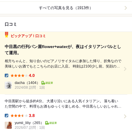
すべての写真を見る（1913件）
口コミ
ピックアップ！口コミ
中目黒の行列パン屋flower+waterが、夜はイタリアンバルとし
て運用。
相方ちゃんと、知り合いのピアノリサイタルに参加した帰り、折角なので
美味しいお酒でもとこちらのお店に入店。 時刻は2100少し前。笑顔のス
テキな店員さんがすぐに現れ、座り心地の良さそうなソファー席にご案内
4.0
下さる。ドリンク、フード、いずれもラストオーダー2200とのことで、
Dinner:
取り急ぎ飲み物と軽めのフード...
dacha
（1404）
2024/08 訪問
1回
中目黒駅から徒歩約4分。 大通り沿いにある人気イタリアン。 落ち着い
た空間の中で、料理もお酒もゆっくり楽しめる、中目黒らしいおしゃれや
お店です。 ・・・おすすめポイン...
3.8
Dinner:
yumii_liliy
（265）
2026/07 訪問
1回