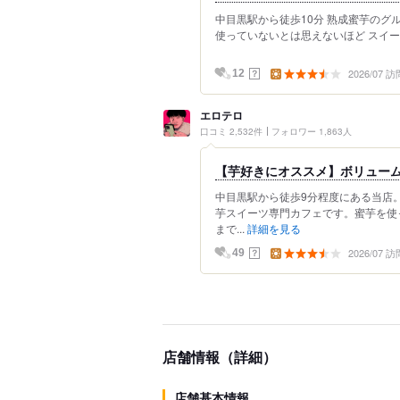
中目黒駅から徒歩10分 熟成蜜芋のグ
使っていないとは思えないほど スイー
2026/07 訪
？
12
エロテロ
口コミ 2,532件
フォロワー 1,863人
【芋好きにオススメ】ボリュー
中目黒駅から徒歩9分程度にある当店
芋スイーツ専門カフェです。蜜芋を使
まで...
詳細を見る
2026/07 訪
？
49
店舗情報（詳細）
店舗基本情報