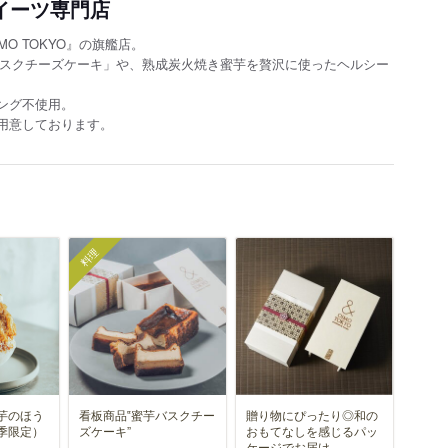
イーツ専門店
O TOKYO』の旗艦店。
芋バスクチーズケーキ」や、熟成炭火焼き蜜芋を贅沢に使ったヘルシー
ング不使用。
用意しております。
料理
芋のほう
看板商品‟蜜芋バスクチー
贈り物にぴったり◎和の
季限定）
ズケーキ”
おもてなしを感じるパッ
ケージでお届け