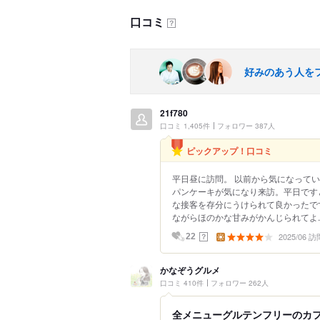
口コミ
？
好みのあう人を
21f780
口コミ 1,405件
フォロワー 387人
ピックアップ！口コミ
平日昼に訪問。 以前から気になって
パンケーキが気になり来訪。平日です
な接客を存分にうけられて良かったで
ながらほのかな甘みがかんじられてよ..
2025/06 訪
？
22
かなぞうグルメ
口コミ 410件
フォロワー 262人
全メニューグルテンフリーのカ