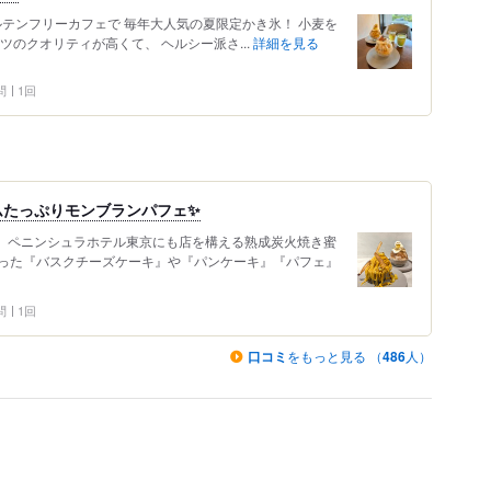
ルテンフリーカフェで 毎年大人気の夏限定かき氷！ 小麦を
ツのクオリティが高くて、 ヘルシー派さ...
詳細を見る
問
1回
ムたっぷりモンブランパフェ✨
。 ペニンシュラホテル東京にも店を構える熟成炭火焼き蜜
った『バスクチーズケーキ』や『パンケーキ』『パフェ』
問
1回
口コミ
をもっと見る （
486
人）