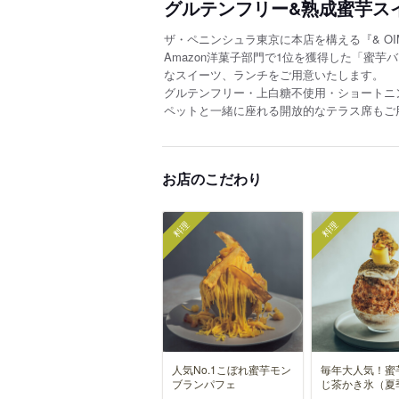
グルテンフリー&熟成蜜芋ス
ザ・ペニンシュラ東京に本店を構える『& OIM
Amazon洋菓子部門で1位を獲得した「蜜
なスイーツ、ランチをご用意いたします。
グルテンフリー・上白糖不使用・ショートニ
ペットと一緒に座れる開放的なテラス席もご
お店のこだわり
料理
料理
人気No.1こぼれ蜜芋モン
毎年大人気！蜜
ブランパフェ
じ茶かき氷（夏