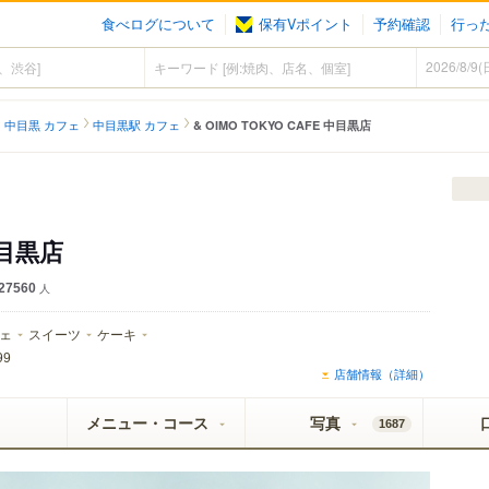
食べログについて
保有Vポイント
予約確認
行っ
中目黒 カフェ
中目黒駅 カフェ
& OIMO TOKYO CAFE 中目黒店
中目黒店
27560
人
ェ
スイーツ
ケーキ
99
店舗情報（詳細）
メニュー・コース
写真
1687