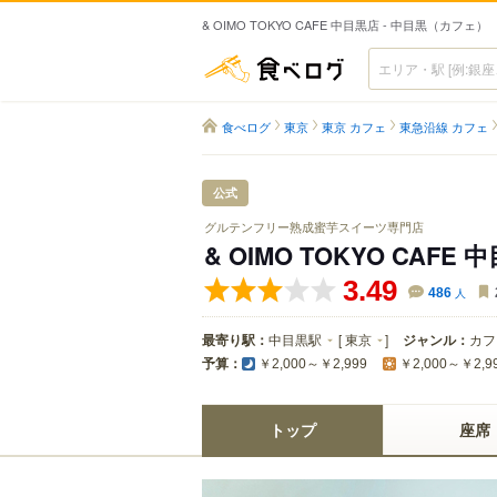
& OIMO TOKYO CAFE 中目黒店 - 中目黒（カフェ）
食べログ
食べログ
東京
東京 カフェ
東急沿線 カフェ
公式
グルテンフリー熟成蜜芋スイーツ専門店
& OIMO TOKYO CAFE 
3.49
486
人
最寄り駅：
中目黒駅
[
東京
]
ジャンル：
カフ
予算：
￥2,000～￥2,999
￥2,000～￥2,9
トップ
座席