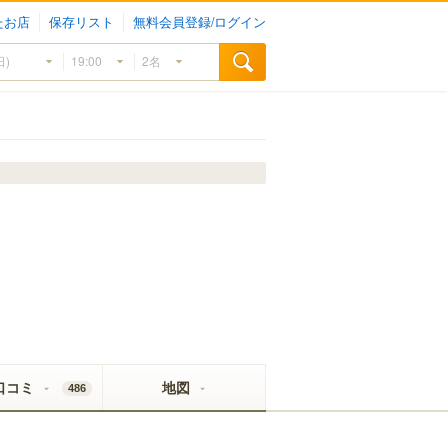
たお店
保存リスト
無料会員登録/ログイン
口コミ
地図
486