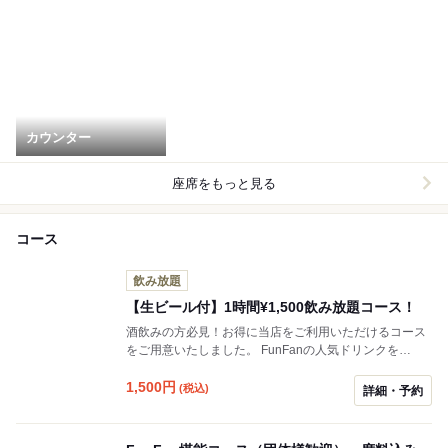
カウンター
座席をもっと見る
コース
飲み放題
【生ビール付】1時間¥1,500飲み放題コース！
酒飲みの方必見！お得に当店をご利用いただけるコース
をご用意いたしました。 FunFanの人気ドリンクを
¥1,500で飲み放題！生ビールも付いております。是非ご
利用ください！
1,500
円
(税込)
詳細・予約