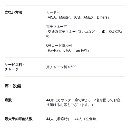
支払い方法
カード可
（VISA、Master、JCB、AMEX、Diners）
電子マネー可
（交通系電子マネー（Suicaなど）、iD、QUICPa
y）
QRコード決済可
（PayPay、d払い、au PAY）
サービス料・
席チャージ料￥500
チャージ
席・設備
席数
44席（カウンター席ですが、12名が囲ってお座
り頂けるお席もございます。）
最大予約可能人数
44人（着席時）、44人（立食時）