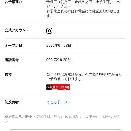
お子様連れ
子供可（乳児可、未就学児可、小学生可）、ベ
ビーカー入店可
お子様連れの方はお電話にて確認お願い致しま
す。
公式アカウント
オープン日
2021年6月23日
電話番号
090-7218-2021
備考
当日予約はお電話から、その他Instagramからも
ご予約承っております。
瓶コーク提供店
初投稿者
うまみ子
（10）
※居酒屋FUNFANの店舗情報に誤りがある場合は、以下からご報告くださ
い。