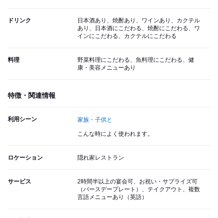
ドリンク
日本酒あり、焼酎あり、ワインあり、カクテル
あり、日本酒にこだわる、焼酎にこだわる、ワ
インにこだわる、カクテルにこだわる
料理
野菜料理にこだわる、魚料理にこだわる、健
康・美容メニューあり
特徴・関連情報
利用シーン
家族・子供と
こんな時によく使われます。
ロケーション
隠れ家レストラン
サービス
2時間半以上の宴会可、お祝い・サプライズ可
（バースデープレート）、テイクアウト、複数
言語メニューあり（英語）