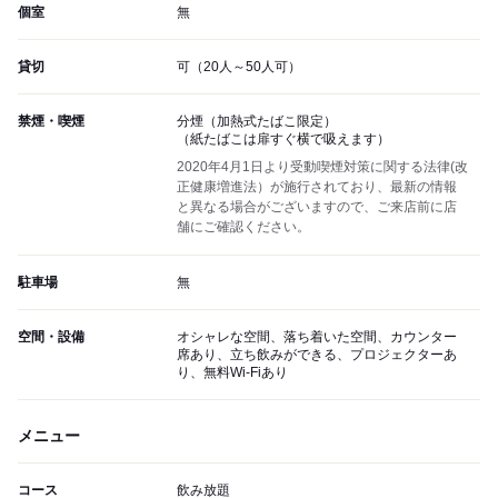
個室
無
貸切
可（20人～50人可）
禁煙・喫煙
分煙（加熱式たばこ限定）
（紙たばこは扉すぐ横で吸えます）
2020年4月1日より受動喫煙対策に関する法律(改
正健康増進法）が施行されており、最新の情報
と異なる場合がございますので、ご来店前に店
舗にご確認ください。
駐車場
無
空間・設備
オシャレな空間、落ち着いた空間、カウンター
席あり、立ち飲みができる、プロジェクターあ
り、無料Wi-Fiあり
メニュー
コース
飲み放題