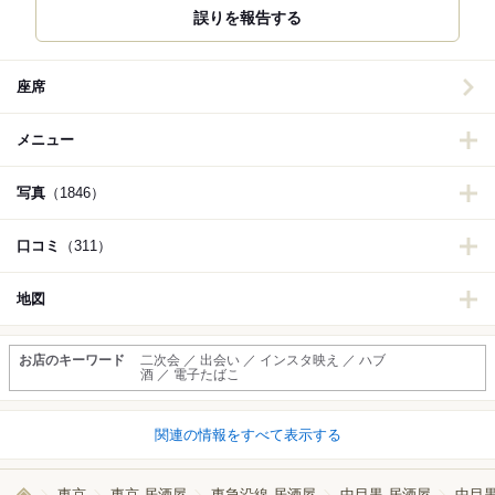
誤りを報告する
座席
メニュー
写真
（1846）
口コミ
（311）
地図
お店のキーワード
二次会 ／ 出会い ／ インスタ映え ／ ハブ
酒 ／ 電子たばこ
関連の情報をすべて表示する
東京
東京 居酒屋
東急沿線 居酒屋
中目黒 居酒屋
中目黒