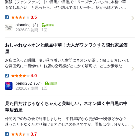
楽飯（ファンファン）｜中目黒 中目黒で「リーズナブルなのに本格中華
を楽しみたい」と思ったら、ぜひ訪れてほしい一軒。 駅からほど近い場
所にあり、店内は活気がありながらも居...
3.5
Dinner:
otonalog
（3）
2026/08 訪問
1回
おしゃれなネオンと絶品中華！大人がワクワクする隠れ家居酒
屋
お店に入った瞬間、暗い落ち着いた空間にネオンが優しく映えるおしゃれ
な雰囲気に一目惚れ！ お店の空気感がとにかく最高で、どこか素敵な出
会いも期待できちゃうような、大人の遊び場といっ...
4.0
Dinner:
pengi252
（57）
2026/07 訪問
1回
見た目だけじゃなくちゃんと美味しい。ネオン輝く中目黒の中
華居酒屋
仲間内での飲み会で利用しました。 中目黒駅から徒歩3〜4分ほどかな？
迷うこともなくたどり着けるアクセスの良さですが、看板は少し分かりづ
らいのでマップを見ながら通りすぎないよう...
3.7
Dinner: