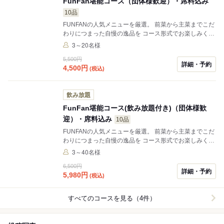
FunFan堪能コース（団体様歓迎）・席料込み
10品
FUNFANの人気メニューを厳選。 前菜から主菜までこだ
わりにつまった自慢の逸品を コース形式でお楽しみくだ
さい。
3～20名様
5,500円
詳細・予約
4,500
円
(税込)
飲み放題
FunFan堪能コース(飲み放題付き)（団体様歓
迎）・席料込み
10品
FUNFANの人気メニューを厳選。 前菜から主菜までこだ
わりにつまった自慢の逸品を コース形式でお楽しみくだ
さい。 団体様大歓迎！ ※生ビールは別料金¥500/1名頂
3～40名様
戴いたします。
6,500円
詳細・予約
5,980
円
(税込)
すべてのコースを見る（4件）