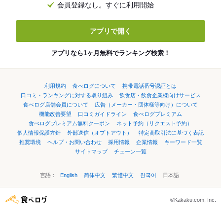
会員登録なし。すぐに利用開始
アプリで開く
アプリなら1ヶ月無料でランキング検索！
利用規約
食べログについて
携帯電話番号認証とは
口コミ・ランキングに対する取り組み
飲食店・飲食企業様向けサービス
食べログ店舗会員について
広告（メーカー・団体様等向け）について
機能改善要望
口コミガイドライン
食べログプレミアム
食べログプレミアム無料クーポン
ネット予約（リクエスト予約）
個人情報保護方針
外部送信（オプトアウト）
特定商取引法に基づく表記
推奨環境
ヘルプ・お問い合わせ
採用情報
企業情報
キーワード一覧
サイトマップ
チェーン一覧
言語：
English
简体中文
繁體中文
한국어
日本語
©Kakaku.com, Inc.