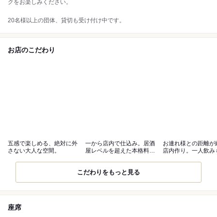
クをお楽しみください。
20名様以上の団体、貸切も受け付け中です。
お店のこだわり
五感で楽しめる、絶対に外
一から店内で仕込み。居酒
お連れ様との距離が
さない大人な空間。
屋レベルを超えた本格料理
店内作り。一人飲み
の数々。
迎。
こだわりをもっと見る
座席