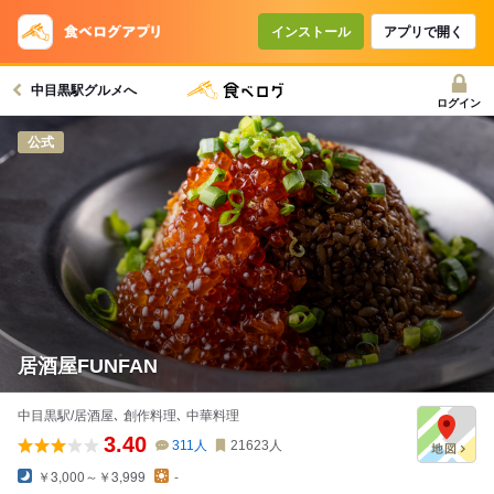
コースで使えるクーポン
戻る
インストール
アプリで開く
中目黒駅グルメへ
クーポンを利用せず予約する
ログイン
公式
居酒屋FUNFAN
中目黒駅/居酒屋､ 創作料理､ 中華料理
3.40
311
人
21623
人
￥3,000～￥3,999
-