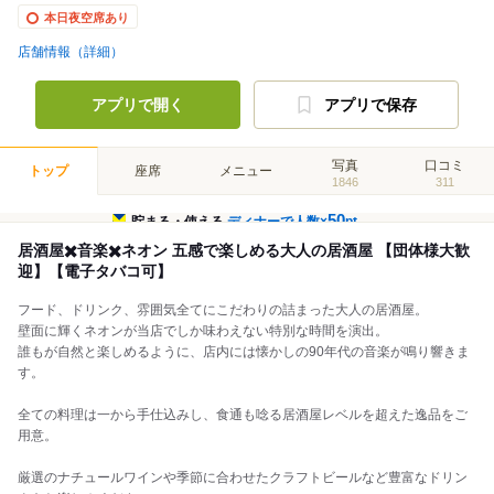
本日夜空席あり
店舗情報（詳細）
アプリで開く
アプリで保存
写真
口コミ
トップ
座席
メニュー
1846
311
50
貯まる・使える
ディナーで人数×
pt
居酒屋✖️音楽✖️ネオン 五感で楽しめる大人の居酒屋 【団体様大歓
迎】【電子タバコ可】
フード、ドリンク、雰囲気全てにこだわりの詰まった大人の居酒屋。
壁面に輝くネオンが当店でしか味わえない特別な時間を演出。
誰もが自然と楽しめるように、店内には懐かしの90年代の音楽が鳴り響きま
す。
全ての料理は一から手仕込みし、食通も唸る居酒屋レベルを超えた逸品をご
用意。
厳選のナチュールワインや季節に合わせたクラフトビールなど豊富なドリン