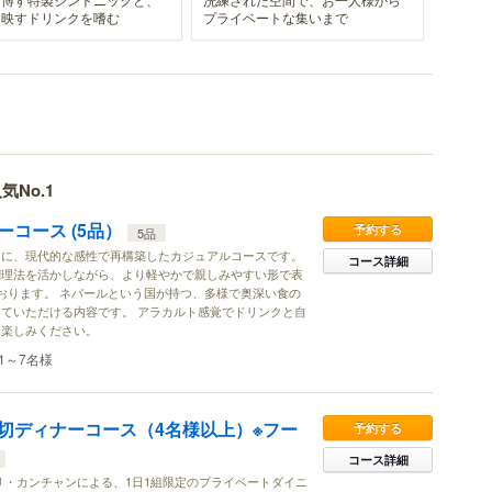
を映すドリンクを嗜む
プライベートな集いまで
気No.1
ーコース (5品）
予約する
5品
スに、現代的な感性で再構築したカジュアルコースです。
コース詳細
調理法を活かしながら、より軽やかで親しみやすい形で表
おります。 ネパールという国が持つ、多様で奥深い食の
ていただける内容です。 アラカルト感覚でドリンクと自
お楽しみください。
1～7名様
切ディナーコース（4名様以上）※フー
予約する
コース詳細
リ・カンチャンによる、1日1組限定のプライベートダイニ