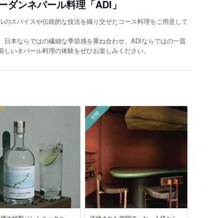
ーダンネパール料理「ADI」
ルのスパイスや伝統的な技法を織り交ぜたコース料理をご用意して
、日本ならではの繊細な季節感を重ね合わせ、ADIならではの一皿
新しいネパール料理の体験をぜひお楽しみください。
空間
を博す特製ジントニックと、
洗練された空間で、お一人様から