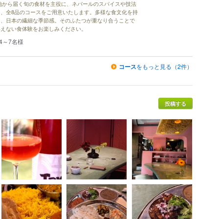
地から届く旬の食材を主役に、ネパールのスパイスや技法
、全8品のコースをご用意いたします。多様な食文化を持
と、日本の繊細な季節感。そのふたつが重なり合うことで
わえない食体験をお楽しみください。
4～7名様
コース
をもっと見る（2件）
投稿する