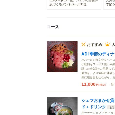
息づくモダンネパール料理
季節
コース
おすすめ
人
ADI 季節のディナ
ネパールの食文化をベー
伝統的なスパイス使いや
現した全5品をご用意して
魅力を、より気軽に体験し
由に組み合わせながら、
11,000
円
(税込)
シェフおまかせ貸
ド＋ドリンク
8品
オーナーシェフ アディカ