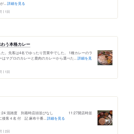
...
詳細を見る
問
1回
味わう本格カレー
ました。先客は4名でゆったり営業中でした。 1種カレーのラ
レーはマグロのカレーと鹿肉のカレーから選べた...
詳細を見
問
1回
1:24 混雑度 到着時店頭並びなし 11:27開店時並
客４名 付 記 麻布十番...
詳細を見る
問
2回