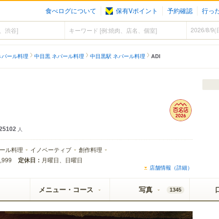
食べログについて
保有Vポイント
予約確認
行っ
ネパール料理
中目黒 ネパール料理
中目黒駅 ネパール料理
ADI
25102
人
ール料理
イノベーティブ
創作料理
定休日：
月曜日、日曜日
,999
店舗情報（詳細）
メニュー・コース
写真
1345