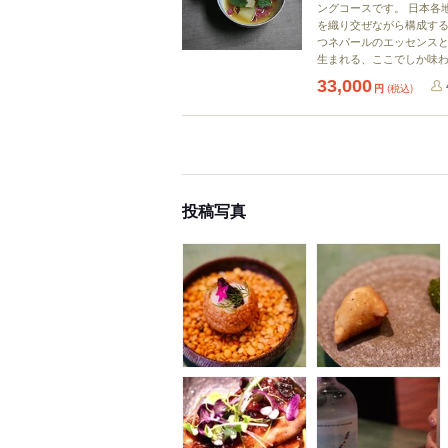
ングコースです。 日本各
を織り交ぜながら構成する
つネパールのエッセンス
生まれる、ここでしか味
33,000
円
(税込)
投稿写真