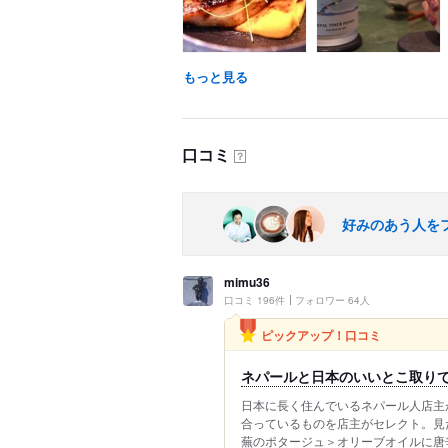
もっと見る
口コミ
？
好みのあう人を
mimu36
口コミ 196件
フォロワー 64人
ピックアップ！口コミ
ネパールと日本のいいとこ取り
日本に長く住んでいるネパール人店主
合っているものを店主がセレクト。見
蕪のポタージュ＞オリーブオイルに唐