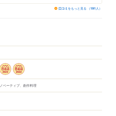
口コミ
をもっと見る （
191
人）
ノベーティブ、創作料理