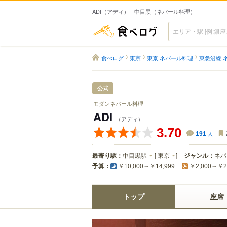
ADI（アディ） - 中目黒（ネパール料理）
食べログ
食べログ
東京
東京 ネパール料理
東急沿線 
公式
モダンネパール料理
ADI
（アディ）
3.70
191
人
最寄り駅：
中目黒駅
[
東京
]
ジャンル：
ネパ
予算：
￥10,000～￥14,999
￥2,000～￥2
トップ
座席