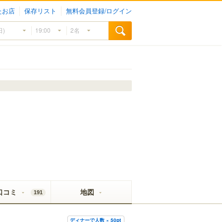
たお店
保存リスト
無料会員登録/ログイン
口コミ
地図
191
ディナーで人数 × 50pt