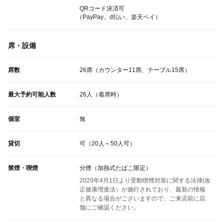
QRコード決済可
（PayPay、d払い、楽天ペイ）
席・設備
席数
26席（カウンター11席、テーブル15席）
最大予約可能人数
26人（着席時）
個室
無
貸切
可（20人～50人可）
禁煙・喫煙
分煙（加熱式たばこ限定）
2020年4月1日より受動喫煙対策に関する法律(改
正健康増進法）が施行されており、最新の情報
と異なる場合がございますので、ご来店前に店
舗にご確認ください。