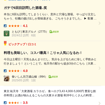
ガチで6回目訪問した酒場..笑
本当に6回も訪問してしまうくらい、意外と穴場な酒場。 やっぱり注文し
ちゃう、牡蠣の揚げ出しが美味過ぎる。 ごちそうさまでした。 ▶︎ 客層 -
男女比5:5 - 「デートで」「友達と」が多め。 - 20代後半、30代前半が多
4.1
め。 ▶︎ 混み具合 - 予約は必須 ⚪︎- - - - - - - - - - - - - - - - - - - - - - - ⚪︎ ...
Dinner:
ともぴ | 東京グルメ
（2775）
2024/12 訪問
6回
ピックアップ！口コミ
料理も美味しい、コスパ最高！こりゃ人気になるわ！
今日は土曜日！天気もあんまりだし、気分を上げるために珍しく早飲みと
行きましょう！ ということで。祐天寺の駅から徒歩3分のこちら［大衆酒
場 カラカゼ］さんに15:30に予約して参りました。 ここは良くインスタ
4.0
に出てて前から狙っていたお店。 15:30入店ですでにお客さんがカウンタ
Dinner:
ー1名、と4...
食いしん坊万歳山椒
（994）
2025/05 訪問
1回
東京:祐天寺「大衆酒場 カラカゼ」 食べログ3,43 4,000-5,000円 豊富な創
作料理とお酒が味わえるこちらの大衆ネオ酒場 和洋中たくさんの料理が
味わえ、酒が進...
3.5