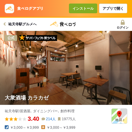
インストール
アプリで開く
祐天寺駅グルメへ
ログイン
ザ・パーフェクト黒ラベル
公式
大衆酒場 カラカゼ
祐天寺駅/居酒屋､ ダイニングバー､ 創作料理
3.40
214
人
19775
人
￥3,000～￥3,999
￥3,000～￥3,999