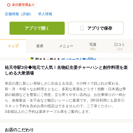
本日夜空席あり
店舗情報（詳細）
求人情報
アプリで開く
アプリで保存
写真
口コミ
トップ
座席
メニュー
991
214
50
貯まる・使える
ディナーで人数×
pt
祐天寺駅3分◆地元で人気！名物紅生姜チャーハンと創作料理を楽
しめる大衆酒場
来店の度に新しい美味しさに出会える当店。その時々で顔ぶれが変わる、
和・洋・中様々なお料理とともに、多彩な美酒をどうぞ！焼酎・日本酒は季
節の銘酒などを豊富にご用意。立ち寄りやすい店内は、お仕事帰りの一杯か
ら、各種宴会・女子会など幅広いシーンに最適です。2軒目利用にも是非◎
※ネット予約を含めお席の指定はできませんので、ご了承ください。
3名様以上のご予約は基本テーブル席をご案内します。
お店のこだわり