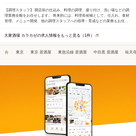
【調理スタッフ】 開店前の仕込み、料理の調理、盛り付け、洗い場などの調
理業務全般をお任せします。 将来的には、料理長候補として、仕入れ、食材
管理、メニュー開発、他の調理スタッフへの指導・育成などの業務もお任せ
します。
大衆酒場 カラカゼの求人情報をもっと見る（
1
件）
東京
東京 居酒屋
東急沿線 居酒屋
中目黒 居酒屋
祐天寺