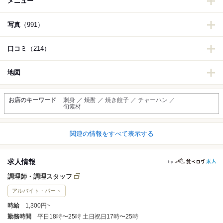
メニュー
写真
（991）
口コミ
（214）
地図
お店のキーワード
刺身 ／ 焼酎 ／ 焼き餃子 ／ チャーハン ／
旬素材
関連の情報をすべて表示する
求人情報
by
調理師・調理スタッフ
アルバイト・パート
時給
1,300円~
勤務時間
平日18時〜25時 土日祝日17時〜25時