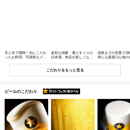
舌と目で満喫！旬にこだわ
多彩な焼酎・選りすぐりの
深夜までの営業で2
ったお料理。写真映えメニ
日本酒。来店が楽しくなる
用にも最適◎心地の
ューも魅力◎
ラインナップ
しゃれな空間
こだわりをもっと見る
ザ・パーフェクト黒ラベル
ビールのこだわり