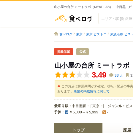
山小屋の台所 ミートラボ（MEAT LAB） - 中目黒（
食べログ
食べログ
東京
東京 ビストロ
東急沿線 ビス
掲載保留
公式
山小屋の台所 ミートラボ
3.49
33
人
3
このお店は休業期間が未確定、移転・閉店の事
おります。
店舗の掲載情報に関して
最寄り駅：
中目黒駅
[
東京
]
ジャンル：
ビス
予算：
￥5,000～￥5,999
-
トップ
座席