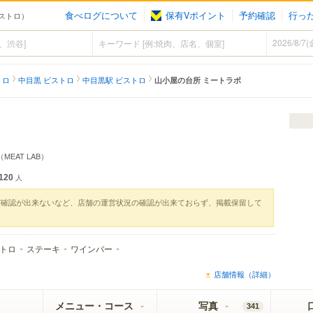
食べログについて
保有Vポイント
予約確認
行っ
ビストロ）
トロ
中目黒 ビストロ
中目黒駅 ビストロ
山小屋の台所 ミートラボ
（MEAT LAB）
120
人
実確認が出来ないなど、店舗の運営状況の確認が出来ておらず、掲載保留して
トロ
ステーキ
ワインバー
店舗情報（詳細）
メニュー・コース
写真
341