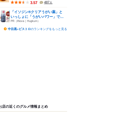
3.57
487
人
「イソジン®クリアうがい薬」と
いっしょに「うがいパワー」で
一...
PR（iNova｜Hugkum）
中目黒×ビストロ
のランキングをもっと見る
お店の近くのグルメ情報まとめ