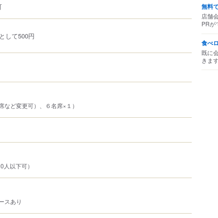
可
無料
店舗
PRが
として500円
食べ
既に
きま
席など変更可）、６名席×１）
20人以下可）
ースあり