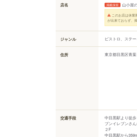
店名
山小屋の
掲載保留
このお店は休業
が出来ておらず、
ビストロ、ステー
ジャンル
東京都
目黒区
青葉
住所
中目黒駅より徒歩
交通手段
ブンイレブンさん
２F
中目黒駅から359