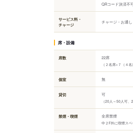
QRコード決済不
サービス料・
チャージ・お通し
チャージ
席・設備
22席
席数
（２名席×７（４名
無
個室
可
貸切
（20人～50人可、
全席禁煙
禁煙・喫煙
中２F外に喫煙スペ