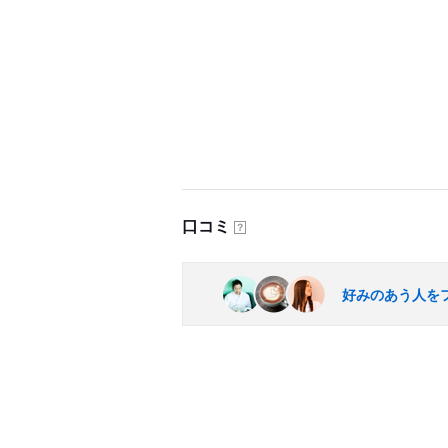
口コミ
？
好みのあう人を