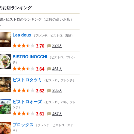
のお店ランキング
黒×ビストロ
のランキング
（点数の高いお店）
。
Les deux
（フレンチ、ビストロ、海鮮）
3.70
373
人
BISTRO INOCCHI
（ビストロ、フレン
チ）
3.64
461
人
ビストロタツミ
（ビストロ、フレンチ）
3.62
285
人
ビストロオーズ
（ビストロ、バル、フレ
ンチ）
3.61
457
人
ブロックス
（フレンチ、ビストロ、ステー
キ）