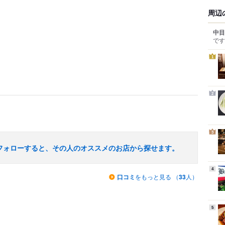
周辺
中目
です
1
2
3
フォローすると、その人のオススメのお店から探せます。
4
口コミ
をもっと見る （
33
人）
5