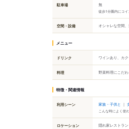
無
駐車場
徒歩1分圏内にコイ
オシャレな空間、
空間・設備
メニュー
ワインあり、カク
ドリンク
野菜料理にこだわ
料理
特徴・関連情報
家族・子供と
｜
利用シーン
こんな時によく使
隠れ家レストラン
ロケーション