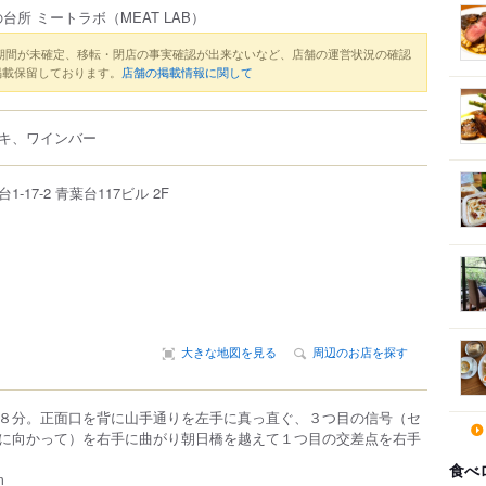
台所 ミートラボ
（MEAT LAB）
期間が未確定、移転・閉店の事実確認が出来ないなど、店舗の運営状況の確認
掲載保留しております。
店舗の掲載情報に関して
キ、ワインバー
台
1-17-2
青葉台117ビル 2F
大きな地図を見る
周辺のお店を探す
８分。正面口を背に山手通りを左手に真っ直ぐ、３つ目の信号（セ
に向かって）を右手に曲がり朝日橋を越えて１つ目の交差点を右手
食べ
m