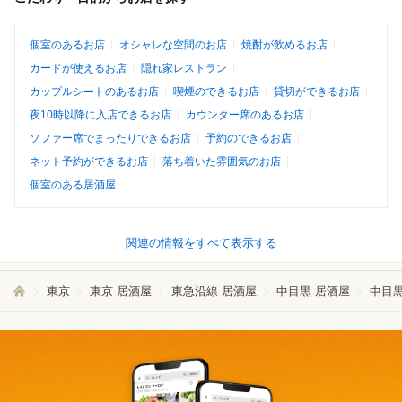
個室のあるお店
オシャレな空間のお店
焼酎が飲めるお店
カードが使えるお店
隠れ家レストラン
カップルシートのあるお店
喫煙のできるお店
貸切ができるお店
夜10時以降に入店できるお店
カウンター席のあるお店
ソファー席でまったりできるお店
予約のできるお店
ネット予約ができるお店
落ち着いた雰囲気のお店
個室のある居酒屋
関連の情報をすべて表示する
東京
東京 居酒屋
東急沿線 居酒屋
中目黒 居酒屋
中目黒