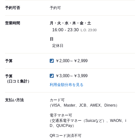
予約可否
予約可
営業時間
月・火・水・木・金・土
16:00 - 23:30
L.O. 23:00
日
定休日
￥2,000～￥2,999
予算
￥3,000～￥3,999
予算
（口コミ集計）
利用金額分布を見る
支払い方法
カード可
（VISA、Master、JCB、AMEX、Diners）
電子マネー可
（交通系電子マネー（Suicaなど）、WAON、i
D、QUICPay）
QRコード決済不可