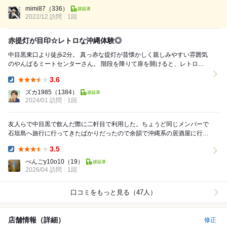
Dinner:
トもお出汁がすごく美味しかったし、 ちくわキュウリもイメージしてた
mimi87
（336）
2022/12 訪問
見た目とは違い 薄切り...
1回
赤提灯が目印☆レトロな沖縄体験◎
中目黒東口より徒歩2分。 真っ赤な提灯が昔懐かしく親しみやすい雰囲気
のやんばるミートセンターさん。 階段を降りて扉を開けると、レトロな
内装と盛況な店内の空気から元気をもらえます...
3.6
Dinner:
ズカ1985
（1384）
2024/01 訪問
1回
友人らで中目黒で飲んだ際に二軒目で利用した。ちょうど同じメンバーで
石垣島へ旅行に行ってきたばかりだったので余韻で沖縄系の居酒屋に行き
たくなり訪問した。タバコも吸えるし値段も比較的安...
3.5
Dinner:
べんごy10o10
（19）
2026/04 訪問
1回
口コミをもっと見る（47人）
店舗情報（詳細）
修正