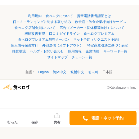
利用規約
食べログについて
携帯電話番号認証とは
口コミ・ランキングに対する取り組み
飲食店・飲食企業様向けサービス
食べログ店舗会員について
広告（メーカー・団体様等向け）について
機能改善要望
口コミガイドライン
食べログプレミアム
食べログプレミアム無料クーポン
ネット予約（リクエスト予約）
個人情報保護方針
外部送信（オプトアウト）
特定商取引法に基づく表記
推奨環境
ヘルプ・お問い合わせ
採用情報
企業情報
キーワード一覧
サイトマップ
チェーン一覧
言語：
English
简体中文
繁體中文
한국어
日本語
©Kakaku.com, Inc.
電話・ネット予約
行った
保存
共有