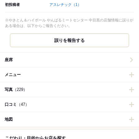
初投稿者
アスレチック
（1）
※やきとん＆ハイボール やんばるミートセンター 中目黒の店舗情報に誤りが
ある場合は、以下からご報告ください。
誤りを報告する
座席
メニュー
写真
（229）
口コミ
（47）
地図
こだわり・目的からお店を探す