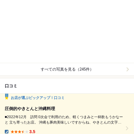
すべての写真を見る（245件）
口コミ
お店が選ぶピックアップ！口コミ
圧倒的やきとんと沖縄料理
■2022年12月 訪問 0次会で利用のため、軽くつまみと一杯飲もうかなー
と 立ち寄ったお店。 沖縄も豚肉美味しいですからね、やきとんの文字に
ひかれて入店。 豚バラを注文したら大ヒットです。 おいしー 油味噌やキ
3.5
ムチ、にんにく等のトッピングと一緒に 味変しながらペロリ。 出汁トマ