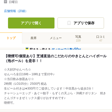
日曜日
店舗情報（詳細）
アプリで開く
アプリで保存
写真
口コミ
トップ
座席
メニュー
229
47
50
貯まる・使える
ディナーで人数×
pt
【喫煙可/個室あり】芝浦直送のこだわりのやきとんとハイボール
（泡ボール）を是非！！
☆大好評せんべろ☆
せんべろ全日16時～18時まで受付中♪
☆当日飲み放題あり☆
2時間（LO105分）2500円 税込
生ビール付きは➕300円でご提供しています！中目黒から徒歩2分！
チャーシューエッグ・あぐー餃子・もずくの天ぷら・沖縄ナポリタン 焼き
とんゴチャまぜミックス盛りがおすすめです♪
喫煙可。