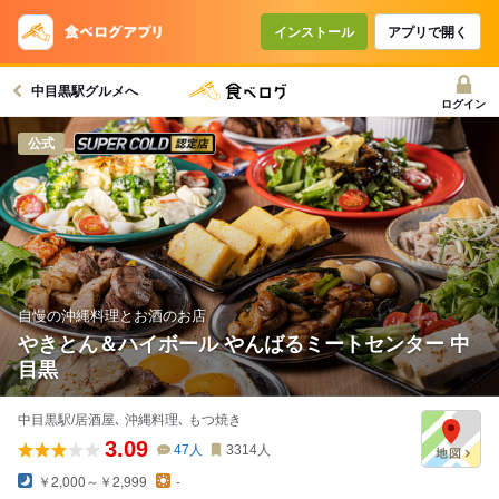
インストール
アプリで開く
中目黒駅グルメへ
ログイン
スーパードライ SUPER COLD認定店
公式
自慢の沖縄料理とお酒のお店
やきとん＆ハイボール やんばるミートセンター 中
目黒
中目黒駅/居酒屋､ 沖縄料理､ もつ焼き
3.09
47
人
3314
人
￥2,000～￥2,999
-