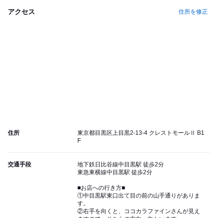
アクセス
住所を修正
住所
東京都目黒区上目黒2-13-4 クレストモールⅡ B1
F
交通手段
地下鉄日比谷線中目黒駅 徒歩2分
東急東横線中目黒駅 徒歩2分
■お店への行き方■
①中目黒駅東口出て目の前の山手通りがありま
す。
②右手を向くと、ココカラファインさんが見え