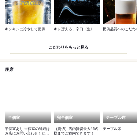
キンキンに冷やして提供
キレ冴える、辛口〈生〉
提供品質へのこだわ
こだわりをもっと見る
座席
半個室
完全個室
テーブル席
半個室あり ※個室の詳細は
（貸切）店内貸切最大46名
テーブル席
お店にお問い合わせくださ
様までご案内できます！