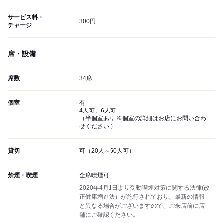
サービス料・
300円
チャージ
席・設備
席数
34席
個室
有
4人可、6人可
（半個室あり ※個室の詳細はお店にお問い合わ
せください ）
貸切
可（20人～50人可）
禁煙・喫煙
全席喫煙可
2020年4月1日より受動喫煙対策に関する法律(改
正健康増進法）が施行されており、最新の情報
と異なる場合がございますので、ご来店前に店
舗にご確認ください。