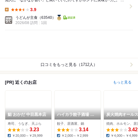
知人に「なかなか旨い」と聞いていたのですがホントに美味かった。 駅
地下とはいえ高架下で特別いい場所じゃないの...
3.9
Lunch:
うどんが主食
（63540）
2026/08 訪問
1回
口コミをもっと見る（1712人）
[PR] 近くのお店
もっと見る
鮨 おかだ 中目黒本店
ハイカラ餃子酒場 中
炭火焼肉オール
目黒店
ズホルモンとん
寿司、うなぎ、天ぷら
餃子、居酒屋、鍋
焼肉、ホルモン、居
3.23
3.14
3.42
￥20,000～￥29,999
￥2,000～￥2,999
￥4,000～￥4,999