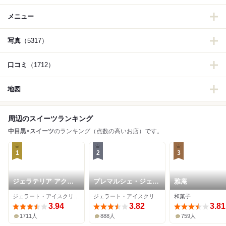
メニュー
写真
（5317）
口コミ
（1712）
地図
周辺のスイーツランキング
中目黒
×
スイーツ
のランキング（点数の高いお店）です。
1
2
3
ジェラテリア アクオ
プレマルシェ・ジェラ
雅庵
リーナ
テリア 東京中目黒駅
ジェラート・アイスクリーム、ソフトクリーム
ジェラート・アイスクリーム
和菓子
前店
3.94
3.82
3.81
1711人
888人
759人