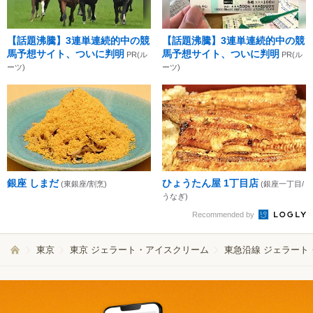
【話題沸騰】3連単連続的中の競
【話題沸騰】3連単連続的中の競
馬予想サイト、ついに判明
馬予想サイト、ついに判明
PR(ル
PR(ル
ーツ)
ーツ)
銀座 しまだ
ひょうたん屋 1丁目店
(東銀座/割烹)
(銀座一丁目/
うなぎ)
Recommended by
東京
東京 ジェラート・アイスクリーム
東急沿線 ジェラート