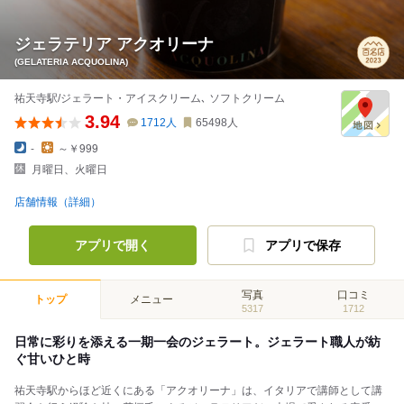
ジェラテリア アクオリーナ
(GELATERIA ACQUOLINA)
祐天寺駅/ジェラート・アイスクリーム､ ソフトクリーム
3.94
1712
人
65498
人
-
～￥999
月曜日、火曜日
店舗情報（詳細）
アプリで開く
アプリで保存
写真
口コミ
トップ
メニュー
5317
1712
日常に彩りを添える一期一会のジェラート。ジェラート職人が紡
ぐ甘いひと時
祐天寺駅からほど近くにある「アクオリーナ」は、イタリアで講師として講