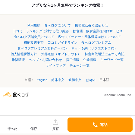
アプリなら1ヶ月無料でランキング検索！
利用規約
食べログについて
携帯電話番号認証とは
口コミ・ランキングに対する取り組み
飲食店・飲食企業様向けサービス
食べログ店舗会員について
広告（メーカー・団体様等向け）について
機能改善要望
口コミガイドライン
食べログプレミアム
食べログプレミアム無料クーポン
ネット予約（リクエスト予約）
個人情報保護方針
外部送信（オプトアウト）
特定商取引法に基づく表記
推奨環境
ヘルプ・お問い合わせ
採用情報
企業情報
キーワード一覧
サイトマップ
チェーン一覧
言語：
English
简体中文
繁體中文
한국어
日本語
©Kakaku.com, Inc.
電話
行った
保存
共有