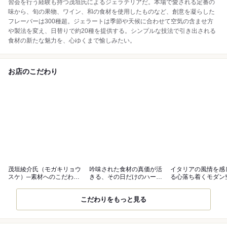
習会を行う経験も持つ茂垣氏によるジェラテリアだ。本場で愛される定番の
味から、旬の果物、ワイン、和の食材を使用したものなど、創意を凝らした
フレーバーは300種超。ジェラートは季節や天候に合わせて空気の含ませ方
や製法を変え、日替りで約20種を提供する。シンプルな技法で引き出される
食材の新たな魅力を、心ゆくまで愉しみたい。
お店のこだわり
茂垣綾介氏（モガキリョウ
吟味された食材の真価が活
イタリアの風情を感
スケ）─素材へのこだわり
きる、その日だけのハーモ
る心落ち着くモダン
が冴える職人
ニー
こだわりをもっと見る