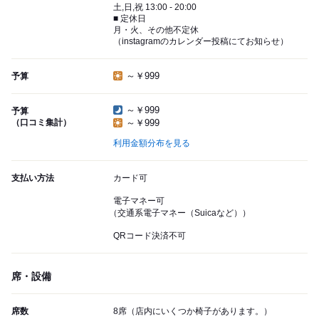
土,日,祝 13:00 - 20:00
■ 定休日
月・火、その他不定休
（instagramのカレンダー投稿にてお知らせ）
～￥999
予算
～￥999
予算
（口コミ集計）
～￥999
利用金額分布を見る
支払い方法
カード可
電子マネー可
（交通系電子マネー（Suicaなど））
QRコード決済不可
席・設備
席数
8席（店内にいくつか椅子があります。）