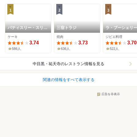
1
2
3
パティスリー・スリー
三宿トラジ
ラ・ブーシェリ
ル
ュ・ブッパ
ケーキ
焼肉
ジビエ料理
3.74
3.73
3.70
586人
636人
522人
中目黒・祐天寺
のレストラン情報を見る
関連の情報をすべて表示する
広告を非表示