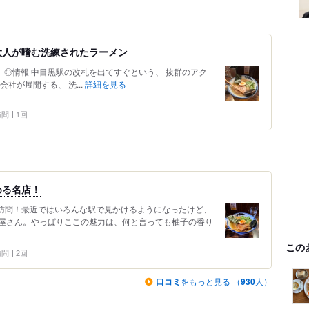
大人が嗜む洗練されたラーメン
ー】 ◎情報 中目黒駅の改札を出てすぐという、 抜群のアク
会社が展開する、 洗...
詳細を見る
 訪問
1回
める名店！
目の訪問！最近ではいろんな駅で見かけるようになったけど、
屋さん。やっぱりここの魅力は、何と言っても柚子の香り
この
 訪問
2回
口コミ
をもっと見る （
930
人）