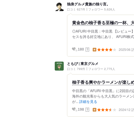
独身グルメ貴族の独り言。
口コミ 627件
フォロワー 5,626人
黄金色の柚子香る至極の一杯、
◎AFURI 中目黒：中目黒 【レビュ
セスを誇る好立地にあり、 AFURI株式
2025/06
？
180
ともぴ | 東京グルメ
口コミ 799件
フォロワー 2,775人
柚子香る爽やかラーメンが楽し
中目黒の「AFURI 中目黒」に2回
海外の観光客からも大人気のラーメン
が...
詳細を見る
2024/12
？
198