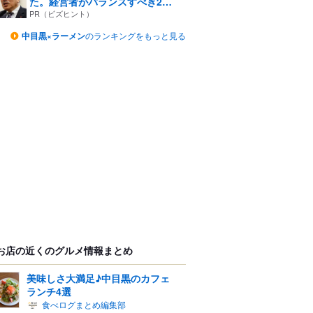
た。経営者がバランスすべき2
つ...
PR（ビズヒント）
中目黒×ラーメン
のランキングをもっと見る
お店の近くのグルメ情報まとめ
美味しさ大満足♪中目黒のカフェ
ランチ4選
食べログまとめ編集部