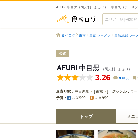
AFURI 中目黒（阿夫利 あふり） - 中目黒（ラーメ
食べログ
食べログ
東京
東京 ラーメン
東急沿線 ラー
公式
AFURI 中目黒
（阿夫利 あふり）
3.26
930
人
最寄り駅：
中目黒駅
[
東京
]
ジャンル：
ラー
予算：
～￥999
～￥999
トップ
メニ