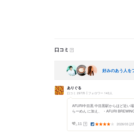
口コミ
？
好みのあう人を
ありぐる
口コミ 297件
フォロワー 143人
AFURI中目黒 中目黒駅からほど近い
らーめん に加え、 ・AFURI BREWINGと
2026/03 訪
？
11