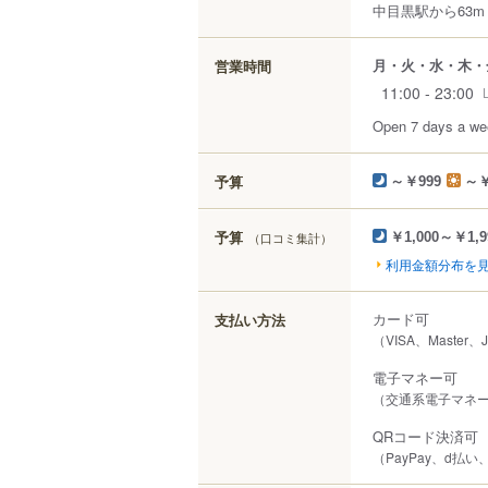
中目黒駅から63m
月・火・水・木・
営業時間
11:00 - 23:00
Open 7 days 
予算
～￥999
～￥
予算
（口コミ集計）
￥1,000～￥1,9
利用金額分布を
カード可
支払い方法
（VISA、Master、
電子マネー可
（交通系電子マネー（S
QRコード決済可
（PayPay、d払い