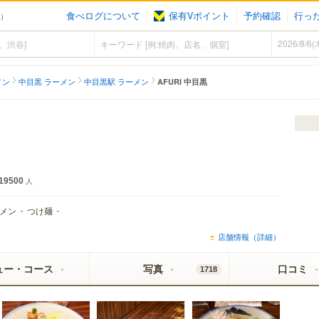
食べログについて
保有Vポイント
予約確認
行っ
ン）
メン
中目黒 ラーメン
中目黒駅 ラーメン
AFURI 中目黒
19500
人
メン
つけ麺
店舗情報（詳細）
ュー・コース
写真
口コミ
1718