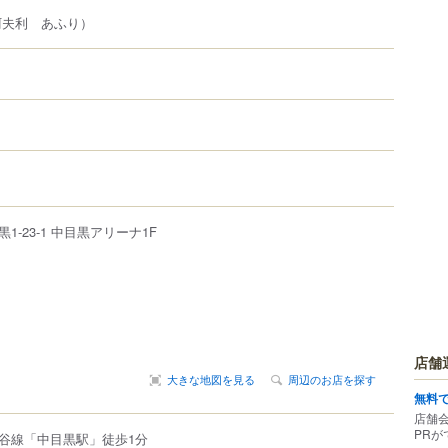
阿夫利 あふり）
黒
1-23-1
中目黒アリーナ1F
店舗
大きな地図を見る
周辺のお店を探す
無料
店舗
PRが
谷線「中目黒駅」徒歩1分