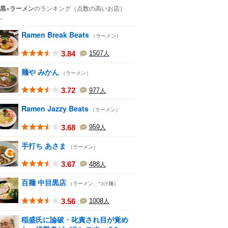
黒×ラーメン
のランキング
（点数の高いお店）
。
Ramen Break Beats
（ラーメン）
3.84
1507
人
麺や みかん
（ラーメン）
3.72
977
人
Ramen Jazzy Beats
（ラーメン）
3.68
959
人
手打ち あさま
（ラーメン）
3.67
488
人
百麺 中目黒店
（ラーメン、つけ麺）
3.56
1008
人
稲盛氏に論破・叱責され目が覚め