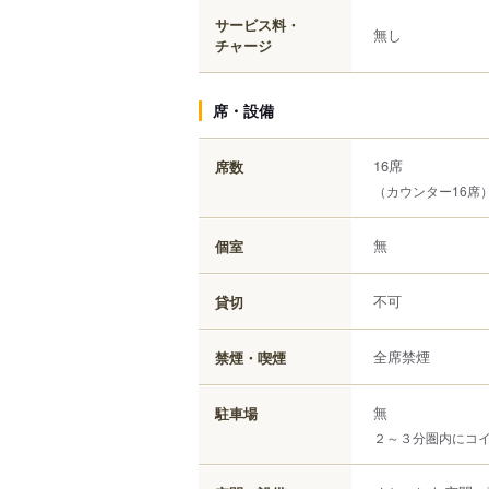
サービス料・
無し
チャージ
席・設備
16席
席数
（カウンター16席
無
個室
不可
貸切
全席禁煙
禁煙・喫煙
無
駐車場
２～３分圏内にコ