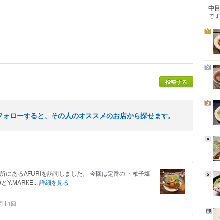
中目
です
1
2
投稿する
3
フォローすると、その人のオススメのお店から探せます。
4
場所にあるAFURIを訪問しました。 今回は定番の ・柚子塩
5
Y.MARKE...
詳細を見る
問
1回