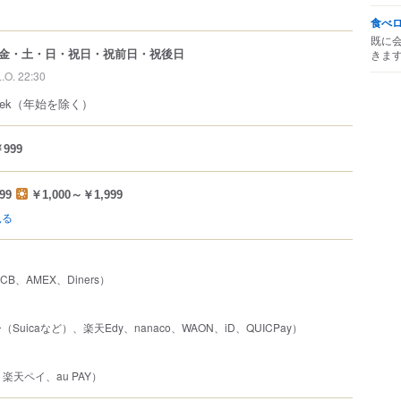
食べ
既に
金・土・日・祝日・祝前日・祝後日
きま
L.O. 22:30
a week（年始を除く）
999
99
￥1,000～￥1,999
見る
JCB、AMEX、Diners）
uicaなど）、楽天Edy、nanaco、WAON、iD、QUICPay）
、楽天ペイ、au PAY）