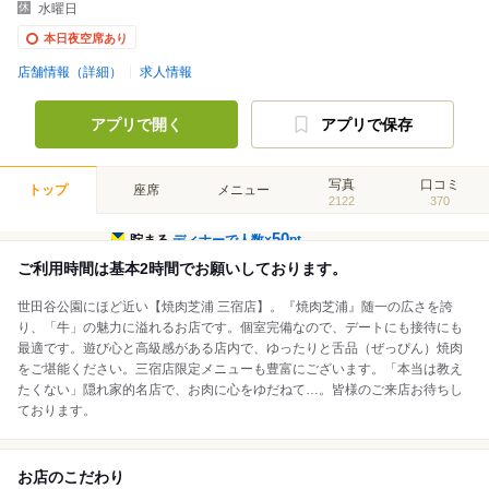
水曜日
本日夜空席あり
店舗情報（詳細）
求人情報
アプリで開く
アプリで保存
写真
口コミ
トップ
座席
メニュー
2122
370
50
貯まる
ディナーで人数×
pt
ご利用時間は基本2時間でお願いしております。
世田谷公園にほど近い【焼肉芝浦 三宿店】。『焼肉芝浦』随一の広さを誇
り、「牛」の魅力に溢れるお店です。個室完備なので、デートにも接待にも
最適です。遊び心と高級感がある店内で、ゆったりと舌品（ぜっぴん）焼肉
をご堪能ください。三宿店限定メニューも豊富にございます。「本当は教え
たくない」隠れ家的名店で、お肉に心をゆだねて…。皆様のご来店お待ちし
ております。
お店のこだわり