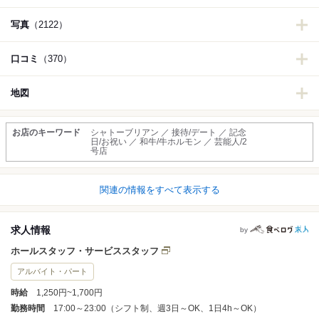
写真
（2122）
口コミ
（370）
地図
お店のキーワード
シャトーブリアン ／ 接待/デート ／ 記念
日/お祝い ／ 和牛/牛ホルモン ／ 芸能人/2
号店
関連の情報をすべて表示する
求人情報
by
ホールスタッフ・サービススタッフ
アルバイト・パート
時給
1,250円~1,700円
勤務時間
17:00～23:00（シフト制、週3日～OK、1日4h～OK）