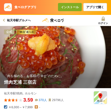
コースで使えるクーポン
戻る
インストール
アプリで開く
祐天寺駅グルメへ
クーポンを利用せず予約する
ログイン
公式
「肉を極める」お客様の“幸せ”のために。
焼肉芝浦 三宿店
祐天寺駅/焼肉､ ホルモン
3.59
370
人
29796
人
￥6,000～￥7,999
-