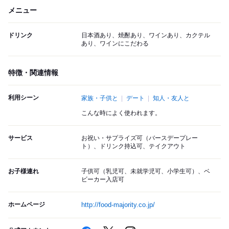
メニュー
ドリンク
日本酒あり、焼酎あり、ワインあり、カクテル
あり、ワインにこだわる
特徴・関連情報
利用シーン
家族・子供と
デート
知人・友人と
こんな時によく使われます。
サービス
お祝い・サプライズ可（バースデープレー
ト）、ドリンク持込可、テイクアウト
お子様連れ
子供可（乳児可、未就学児可、小学生可）、ベ
ビーカー入店可
ホームページ
http://food-majority.co.jp/