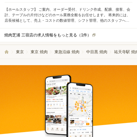
【ホールスタッフ】 ご案内、オーダー受付、ドリンク作成、配膳、接客、会
計、テーブルの片付けなどのホール業務全般をお任せします。 将来的には、
店長候補として、売上・コストの数値管理、シフト管理、他のスタッフへの
指導・育成などの業務もお任せします。
焼肉芝浦 三宿店の求人情報をもっと見る（
1
件）
東京
東京 焼肉
東急沿線 焼肉
中目黒 焼肉
祐天寺駅 焼