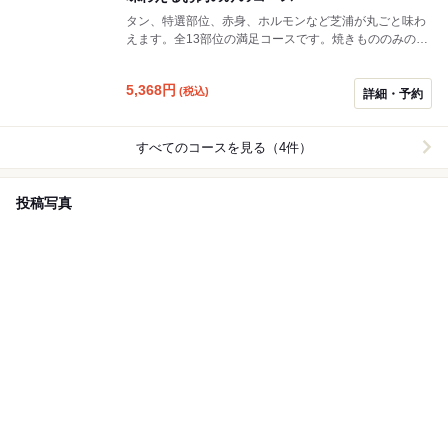
タン、特選部位、赤身、ホルモンなど芝浦が丸ごと味わ
えます。全13部位の満足コースです。焼きもののみのコ
ースなので、サラダやごはんものは別途ご注文ください
ませ。※ホルモンが苦手な方はご相談ください。
5,368
円
(税込)
詳細・予約
すべてのコースを見る（4件）
投稿写真