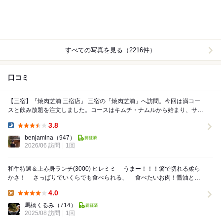
すべての写真を見る（2216件）
口コミ
【三宿】『焼肉芝浦 三宿店』 三宿の「焼肉芝浦」へ訪問。今回は満コー
スと飲み放題を注文しました。コースはキムチ・ナムルから始まり、サラ
ダ、本日の肉料理、和牛タン盛り合わせ、特...
3.8
Dinner:
benjamina
（947）
2026/06 訪問
1回
和牛特選＆上赤身ランチ(3000) ヒレミミ うまー！！！箸で切れる柔ら
かさ！ さっぱりでいくらでも食べられる、 食べたいお肉！醤油とワ
サビでも 食べたかった。 ...
4.0
Lunch:
馬橋くるみ
（714）
2025/08 訪問
1回