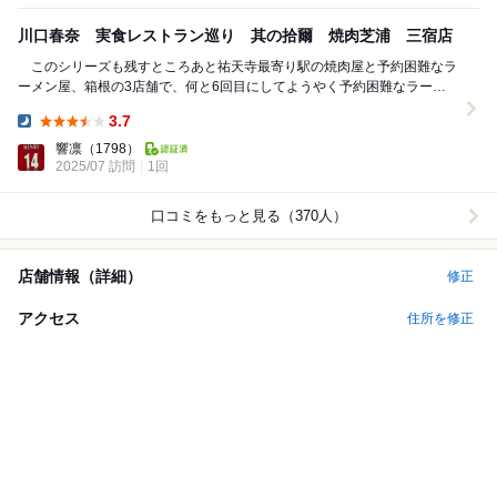
川口春奈 実食レストラン巡り 其の拾爾 焼肉芝浦 三宿店
このシリーズも残すところあと祐天寺最寄り駅の焼肉屋と予約困難なラ
ーメン屋、箱根の3店舗で、何と6回目にしてようやく予約困難なラーメ
ン屋の予約をゲット。箱根は一日仕事なので、日光同...
3.7
Dinner:
響凛
（1798）
2025/07 訪問
1回
口コミをもっと見る（370人）
店舗情報（詳細）
修正
アクセス
住所を修正