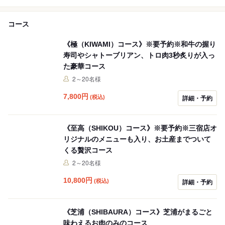
コース
《極（KIWAMI）コース》※要予約※和牛の握り
寿司やシャトーブリアン、トロ肉3秒炙りが入っ
た豪華コース
2～20名様
7,800
円
(税込)
詳細・予約
《至高（SHIKOU）コース》※要予約※三宿店オ
リジナルのメニューも入り、お土産までついて
くる贅沢コース
2～20名様
10,800
円
(税込)
詳細・予約
《芝浦（SHIBAURA）コース》芝浦がまるごと
味わえるお肉のみのコース