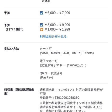
定休日
￥6,000～￥7,999
予算
￥8,000～￥9,999
予算
（口コミ集計）
￥1,000～￥1,999
利用金額分布を見る
支払い方法
カード可
（VISA、Master、JCB、AMEX、Diners）
電子マネー可
（交通系電子マネー（Suicaなど））
QRコード決済可
（PayPay）
領収書（適格簡易請求
適格請求書（インボイス）対応の領収書発行が
書）
可能
登録番号：T3010901058380
※最新の登録状況は国税庁インボイス制度適格
請求書発行事業者公表サイトをご確認いただく
か、店舗にお問い合わせください。