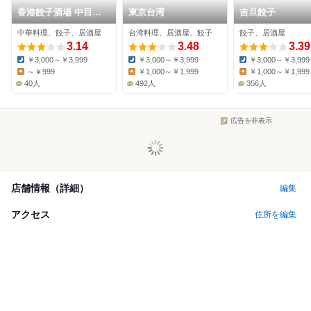
香港餃子酒場 中目黒
東京台湾
吉旦餃子
店
中華料理、餃子、居酒屋
台湾料理、居酒屋、餃子
餃子、居酒屋
3.14
3.48
3.39
￥3,000～￥3,999
￥3,000～￥3,999
￥3,000～￥3,999
Dinner:
Dinner:
Dinner:
～￥999
￥1,000～￥1,999
￥1,000～￥1,999
Lunch:
Lunch:
Lunch:
40人
492人
356人
広告を非表示
店舗情報（詳細）
編集
アクセス
住所を編集