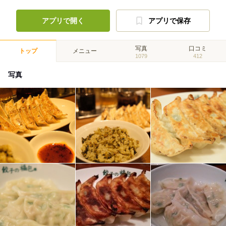
アプリで開く
アプリで保存
写真
口コミ
トップ
メニュー
1079
412
写真