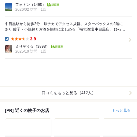
Lunch:
フォトン
（1460）
2026/02 訪問
1回
中目黒駅から徒歩2分、駅チカでアクセス抜群。スターバックスの2階に
あり 餃子・小籠包とお酒を気軽に楽しめる「福包酒場 中目黒店」 ゆった
りとした雰囲気で、友人との飲み会...
3.9
Dinner:
えりぞう☆
（3898）
2025/10 訪問
1回
口コミをもっと見る（412人）
[PR] 近くの餃子のお店
もっと見る