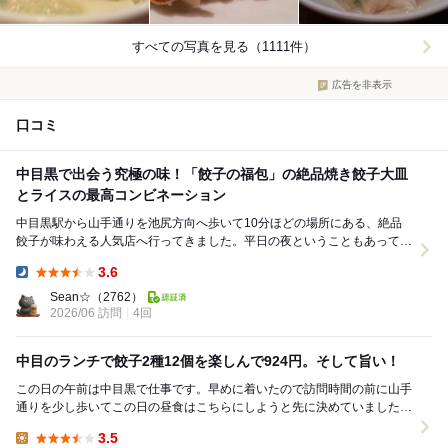
すべての写真を見る（1111件）
広告を非表示
口コミ
中目黒で出会う究極の味！「餃子の福包」の絶品焼き餃子大皿
とライスの最高コンビネーション
中目黒駅から山手通りを池尻方向へ歩いて10分ほどの場所にある、絶品
餃子が味わえる人気店へ行ってきました。平日の夜ということもあって今
回は本当に珍しく待ち時間なしで入店できましたが、...
3.6
Dinner:
Sean☆
（2762）
2026/06 訪問
4回
中目のランチで餃子2種12個を楽しんで924円。そして旨い！
この日の午前は中目黒で仕事です。早めに着いたので訪問時間の前に山手
通りを少し歩いてこの日の昼食はこちらにしようと先に決めていました。
ちょうどいい感じのタイミングで仕事が終わって11...
3.5