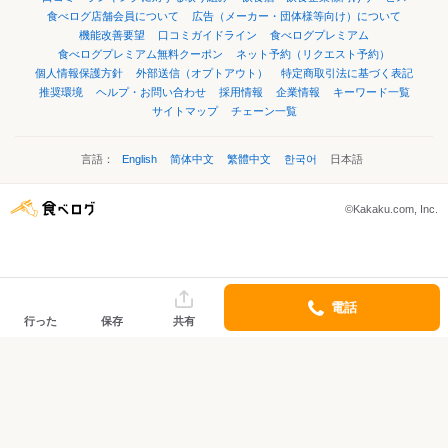
食べログ店舗会員について
広告（メーカー・団体様等向け）について
機能改善要望
口コミガイドライン
食べログプレミアム
食べログプレミアム無料クーポン
ネット予約（リクエスト予約）
個人情報保護方針
外部送信（オプトアウト）
特定商取引法に基づく表記
推奨環境
ヘルプ・お問い合わせ
採用情報
企業情報
キーワード一覧
サイトマップ
チェーン一覧
言語：
English
简体中文
繁體中文
한국어
日本語
©Kakaku.com, Inc.
電話
行った
保存
共有