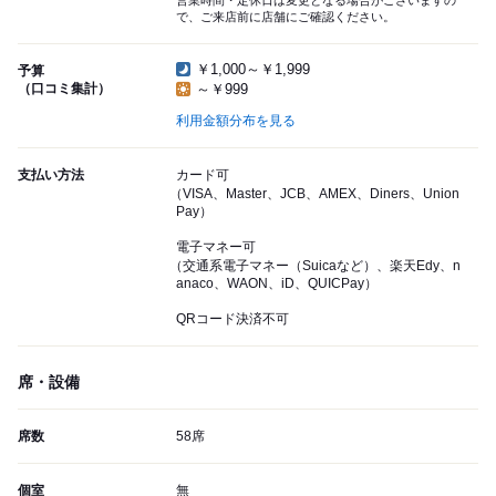
営業時間・定休日は変更となる場合がございますの
で、ご来店前に店舗にご確認ください。
￥1,000～￥1,999
予算
（口コミ集計）
～￥999
利用金額分布を見る
支払い方法
カード可
（VISA、Master、JCB、AMEX、Diners、Union
Pay）
電子マネー可
（交通系電子マネー（Suicaなど）、楽天Edy、n
anaco、WAON、iD、QUICPay）
QRコード決済不可
席・設備
席数
58席
個室
無