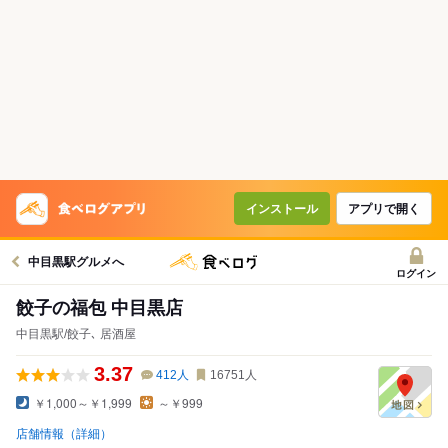
インストール
アプリで開く
中目黒駅グルメへ
ログイン
餃子の福包 中目黒店
中目黒駅/餃子､ 居酒屋
3.37
412
人
16751
人
￥1,000～￥1,999
～￥999
店舗情報（詳細）