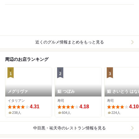
近くのグルメ情報まとめをもっと見る
周辺のお店ランキング
1
2
3
メグリヴァ
鮨 つぼみ
鮨 さいとう はな
NANZUKA
イタリアン
寿司
寿司
4.31
4.18
4.10
238人
604人
224人
中目黒・祐天寺
のレストラン情報を見る