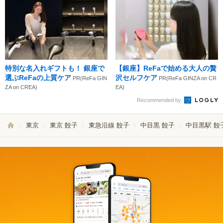
特別な名入れギフトも！ 銀座で
【銀座】ReFaで始める大人の贅
選ぶReFaの上質ケア
沢セルフケア
PR(ReFa GIN
PR(ReFa GINZA on CR
ZA on CREA)
EA)
Recommended by
東京
東京 餃子
東急沿線 餃子
中目黒 餃子
中目黒駅 餃