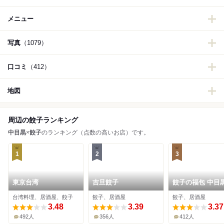
メニュー
写真
（1079）
口コミ
（412）
地図
周辺の餃子ランキング
中目黒
×
餃子
のランキング（点数の高いお店）です。
1
2
3
東京台湾
吉旦餃子
餃子の福包 中目
台湾料理、居酒屋、餃子
餃子、居酒屋
餃子、居酒屋
3.48
3.39
3.37
492人
356人
412人