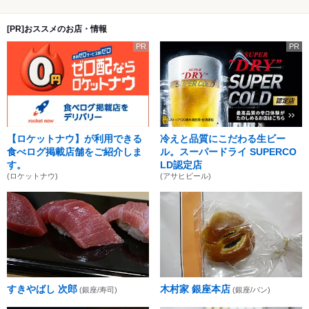
[PR]おススメのお店・情報
PR
PR
【ロケットナウ】が利用できる
冷えと品質にこだわる生ビー
食べログ掲載店舗をご紹介しま
ル。スーパードライ SUPERCO
す。
LD認定店
(ロケットナウ)
(アサヒビール)
すきやばし 次郎
木村家 銀座本店
(銀座/寿司)
(銀座/パン)