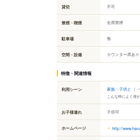
不可
貸切
全席禁煙
禁煙・喫煙
無
駐車場
カウンター席あり
空間・設備
特徴・関連情報
家族・子供と
｜
利用シーン
こんな時によく使
子供可
お子様連れ
ホームページ
http://www.haru