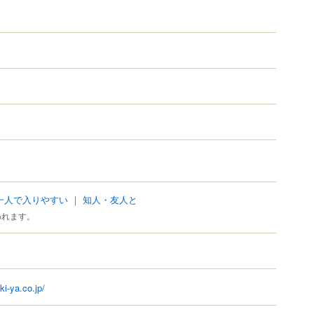
一人で入りやすい
｜
知人・友人と
われます。
ki-ya.co.jp/