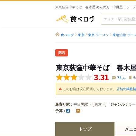
東京荻窪中華そば 春木屋 めんめん - 中目黒（ラー
食べログ
食べログ
東京
東京 ラーメン
東急沿線 ラー
閉店
東京荻窪中華そば 春木屋
3.31
73
人
5
このお店は現在閉店しております。
店舗の掲載
最寄り駅：
中目黒駅
[
東京
]
ジャンル：
ラー
予算：
-
-
トップ
メニ