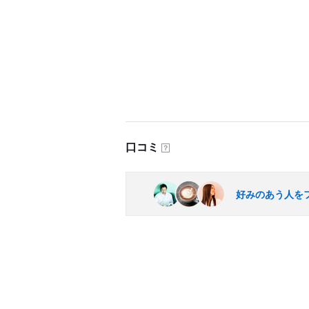
口コミ
？
好みのあう人を