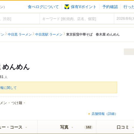
食べログについて
保有Vポイント
予約確認
行っ
メン）
メン
中目黒 ラーメン
中目黒駅 ラーメン
東京荻窪中華そば 春木屋 めんめん
 めんめん
81
人
情報に関して
メン
つけ麺
店舗情報（詳細）
ュー・コース
写真
口コミ
182