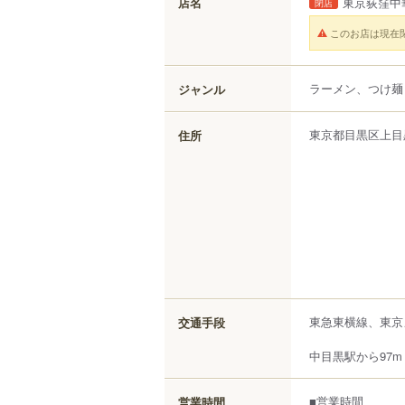
店名
東京荻窪中
閉店
このお店は現在
ラーメン、つけ麺
ジャンル
東京都
目黒区
上目
住所
東急東横線、東京
交通手段
中目黒駅から97m
■営業時間
営業時間