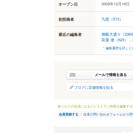
2009年12月16日
オープン日
九龍
（573）
初投稿者
御飯大盛り
（236
最近の編集者
彩葉 遼
（623）
..
編集履歴を詳しく
メールで情報を送る
ブログに店舗情報を貼る
食べログの会員になるとレストラン情報を編集する
従来の問い合わせフォームから問
会員登録する