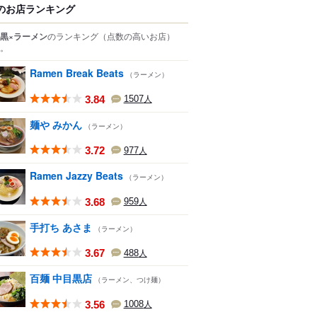
のお店ランキング
黒×ラーメン
のランキング
（点数の高いお店）
。
Ramen Break Beats
（ラーメン）
3.84
1507
人
麺や みかん
（ラーメン）
3.72
977
人
Ramen Jazzy Beats
（ラーメン）
3.68
959
人
手打ち あさま
（ラーメン）
3.67
488
人
百麺 中目黒店
（ラーメン、つけ麺）
3.56
1008
人