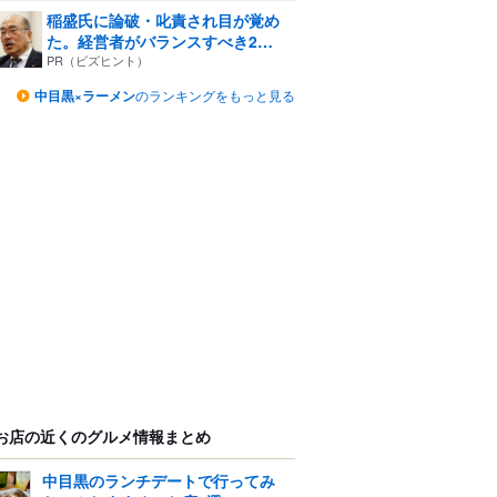
稲盛氏に論破・叱責され目が覚め
た。経営者がバランスすべき2
つ...
PR（ビズヒント）
中目黒×ラーメン
のランキングをもっと見る
お店の近くのグルメ情報まとめ
中目黒のランチデートで行ってみ