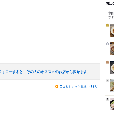
周辺
中目
です
1
2
3
フォローすると、その人のオススメのお店から探せます。
4
口コミ
をもっと見る （
73
人）
5