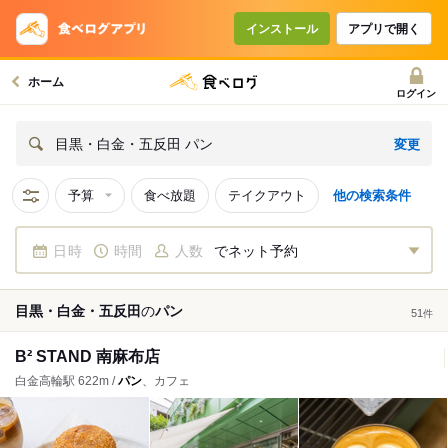
インストール
アプリで開く
ホーム
ログイン
変更
目黒・白金・五反田 パン
予算
食べ放題
テイクアウト
他の検索条件
日時
時間
人数
でネット予約
目黒・白金・五反田
の
パン
51
件
B² STAND 南麻布店
白金高輪駅 622m /
パン
、カフェ