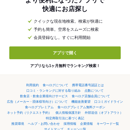
より便利になったアプリで
快適にお店探し
クイックな現在地検索。検索が快適に
予約も簡単。空席をスムーズに検索
会員登録なし。すぐに利用開始
アプリで開く
アプリなら1ヶ月無料でランキング検索！
利用規約
食べログについて
携帯電話番号認証とは
口コミ・ランキングに対する取り組み
点数について
飲食店・飲食企業様向けサービス
食べログ店舗会員について
広告（メーカー・団体様等向け）について
機能改善要望
口コミガイドライン
食べログプレミアム
食べログプレミアム無料クーポン
ネット予約（リクエスト予約）
個人情報保護方針
外部送信（オプトアウト）
特定商取引法に基づく表記
推奨環境
ヘルプ・お問い合わせ
採用情報
企業情報
キーワード一覧
サイトマップ
チェーン一覧