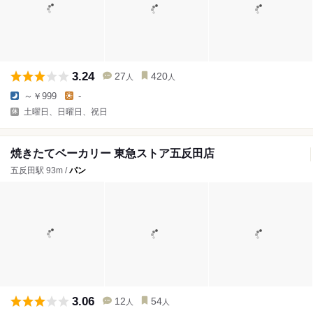
3.24
27
420
人
人
～￥999
-
土曜日、日曜日、祝日
焼きたてベーカリー 東急ストア五反田店
五反田駅 93m /
パン
3.06
12
54
人
人