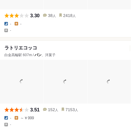
3.30
38
2418
人
人
-
-
-
ラトリエコッコ
白金高輪駅 607m /
パン
、洋菓子
3.51
152
7153
人
人
-
～￥999
-