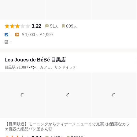
3.22
51
699
人
人
-
￥1,000～￥1,999
-
Les Joues de BéBé 目黒店
目黒駅 213m /
パン
、カフェ、サンドイッチ
【目黒駅近】モーニングからディナーメニューまで充実♪お洒落なカフ
ェ併設の絶品パン屋さん◎