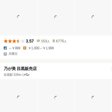
3.57
153
6775
人
人
～￥999
￥1,000～￥1,999
月曜日
乃が美 目黒販売店
目黒駅 226m /
パン