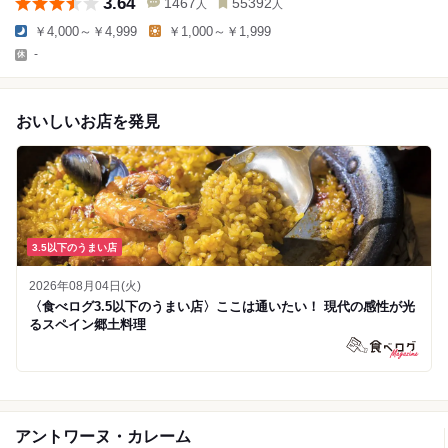
3.64
1467
55392
人
人
￥4,000～￥4,999
￥1,000～￥1,999
-
おいしいお店を発見
3.5以下のうまい店
2026年08月04日(火)
〈食べログ3.5以下のうまい店〉ここは通いたい！ 現代の感性が光
るスペイン郷土料理
アントワーヌ・カレーム