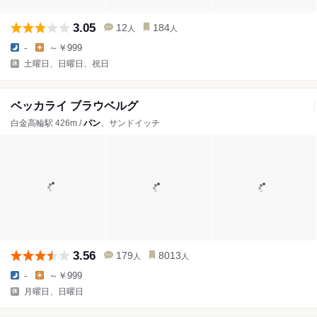
3.05
12
184
人
人
-
～￥999
土曜日、日曜日、祝日
ベッカライ ブラウベルグ
白金高輪駅 426m /
パン
、サンドイッチ
3.56
179
8013
人
人
-
～￥999
月曜日、日曜日