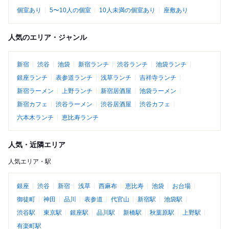
個室あり
5〜10人の個室
10人未満の個室あり
座敷あり
人気のエリア・ジャンル
新宿
渋谷
池袋
新宿ランチ
渋谷ランチ
池袋ランチ
銀座ランチ
表参道ランチ
浅草ランチ
吉祥寺ランチ
新宿ラーメン
上野ランチ
新宿居酒屋
池袋ラーメン
新宿カフェ
渋谷ラーメン
渋谷居酒屋
渋谷カフェ
六本木ランチ
恵比寿ランチ
人気・近隣エリア
人気エリア・駅
銀座
渋谷
新宿
浅草
西麻布
恵比寿
池袋
お台場
御徒町
神田
品川
表参道
代官山
新宿駅
池袋駅
渋谷駅
東京駅
銀座駅
品川駅
新橋駅
秋葉原駅
上野駅
有楽町駅