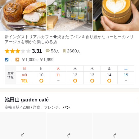
新インダストリアルカフェ◆焼きたてパン＆香り豊かなコーヒーのマリ
アージュを朝から楽しめる店
3.31
58
2660
人
人
-
￥1,000～￥1,999
日
月
火
水
木
金
土
空席
9
10
11
12
13
14
15
8
/
情報
池田山 garden café
高輪台駅 423m / 洋食、フレンチ、
パン