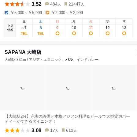
3.52
484
21447
人
人
￥5,000～￥5,999
￥2,000～￥2,999
金
土
日
月
火
水
木
空席
7
8
9
10
11
12
13
8
/
情報
SAPANA 大崎店
大崎駅 331m / アジア・エスニック、
バル
、インドカレー
【大崎駅2分】充実の設備と本格アジアン料理＆ビールで大型貸切パー
ティーができるダイニング！
3.08
17
613
人
人