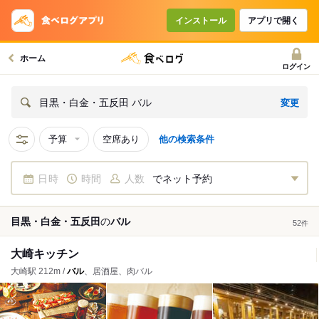
インストール
アプリで開く
ホーム
ログイン
変更
目黒・白金・五反田 バル
予算
空席あり
他の検索条件
日時
時間
人数
でネット予約
目黒・白金・五反田
の
バル
52
件
大崎キッチン
大崎駅 212m /
バル
、居酒屋、肉バル