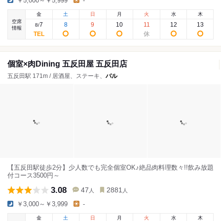
￥5,000～￥5,999
-
金
土
日
月
火
水
木
空席
7
8
9
10
11
12
13
8
/
情報
個室×肉Dining 五反田屋 五反田店
五反田駅 171m / 居酒屋、ステーキ、
バル
【五反田駅徒歩2分】少人数でも完全個室OK♪絶品肉料理数々!!飲み放題
付コース3500円～
3.08
47
2881
人
人
￥3,000～￥3,999
-
金
土
日
月
火
水
木