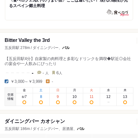
〈食べログ3.5以下のうまい店〉ここは通いたい！ 現代の感性が光
るスペイン郷土料理
Bitter Valley the 3rd
五反田駅 278m / ダイニングバー、
バル
【五反田駅4分】自家製の肉料理と多彩なドリンクを満喫◆駅近◎会社
の宴会や一人飲みにぴったり
-
-
6
人
人
￥3,000～￥3,999
-
金
土
日
月
火
水
木
空席
7
8
9
10
11
12
13
8
/
情報
ダイニングバー カオシャン
五反田駅 186m / ダイニングバー、居酒屋、
バル