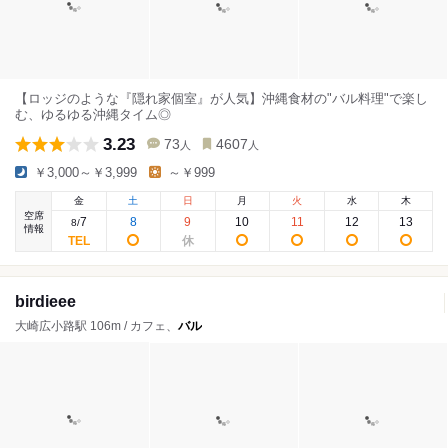
【ロッジのような『隠れ家個室』が人気】沖縄食材の"バル料理"で楽し
む、ゆるゆる沖縄タイム◎
3.23
73
4607
人
人
￥3,000～￥3,999
～￥999
金
土
日
月
火
水
木
空席
7
8
9
10
11
12
13
8
/
情報
birdieee
大崎広小路駅 106m / カフェ、
バル