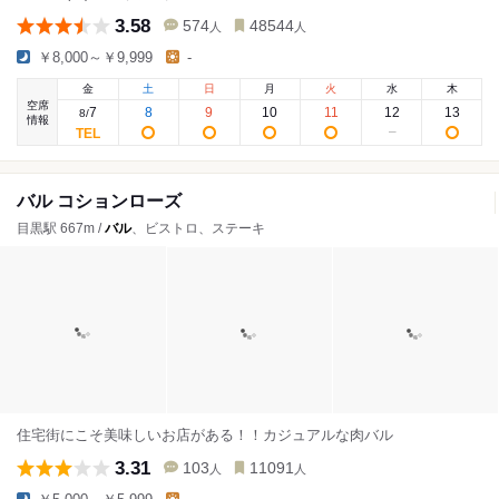
3.58
574
48544
人
人
￥8,000～￥9,999
-
金
土
日
月
火
水
木
空席
7
8
9
10
11
12
13
8
/
情報
バル コションローズ
目黒駅 667m /
バル
、ビストロ、ステーキ
住宅街にこそ美味しいお店がある！！カジュアルな肉バル
3.31
103
11091
人
人