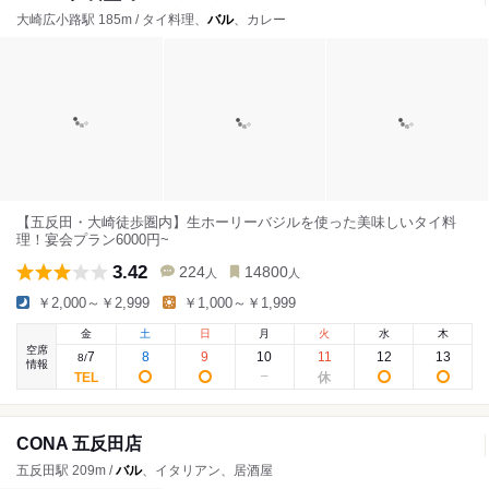
大崎広小路駅 185m / タイ料理、
バル
、カレー
【五反田・大崎徒歩圏内】生ホーリーバジルを使った美味しいタイ料
理！宴会プラン6000円~
3.42
224
14800
人
人
￥2,000～￥2,999
￥1,000～￥1,999
金
土
日
月
火
水
木
空席
7
8
9
10
11
12
13
8
/
情報
CONA 五反田店
五反田駅 209m /
バル
、イタリアン、居酒屋