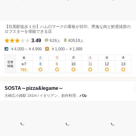
【目黒駅徒歩１分】ハムのマークの看板が目印、秀逸な肉と鮮度抜群の
ロブスターを堪能できる店
3.49
626
40518
人
人
￥4,000～￥4,999
￥1,000～￥1,999
金
土
日
月
火
水
木
空席
7
8
9
10
11
12
13
8
/
情報
SOSTA～pizza&legame～
大崎広小路駅 181m / イタリアン、創作料理、
バル