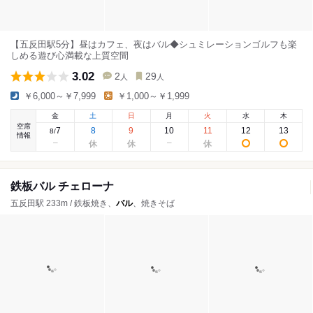
【五反田駅5分】昼はカフェ、夜はバル◆シュミレーションゴルフも楽
しめる遊び心満載な上質空間
3.02
2
29
人
人
￥6,000～￥7,999
￥1,000～￥1,999
金
土
日
月
火
水
木
空席
7
8
9
10
11
12
13
8
/
情報
鉄板バル チェローナ
五反田駅 233m / 鉄板焼き、
バル
、焼きそば