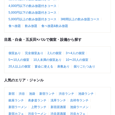
4,000円以下の飲み放題付きコース
5,000円以下の飲み放題付きコース
5,000円以上の飲み放題付きコース
3時間以上の飲み放題コース
食べ放題
飲み放題
食べ放題&飲み放題
目黒・白金・五反田×バルで個室・設備から探す
個室あり
完全個室あり
2人の個室
3〜4人の個室
5〜10人の個室
10人未満の個室あり
10〜20人の個室
20人以上の個室
宴会に使える
座敷あり
掘りごたつあり
人気のエリア・ジャンル
新宿
渋谷
池袋
新宿ランチ
渋谷ランチ
池袋ランチ
銀座ランチ
表参道ランチ
浅草ランチ
吉祥寺ランチ
新宿ラーメン
上野ランチ
新宿居酒屋
池袋ラーメン
新宿カフェ
渋谷ラーメン
渋谷居酒屋
渋谷カフェ