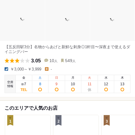
【五反田駅3分】名物からあげと新鮮な刺身◎1軒目〜深夜まで使えるダ
イニングバー
3.05
10
549
人
人
￥3,000～￥3,999
-
金
土
日
月
火
水
木
空席
7
8
9
10
11
12
13
8
/
情報
このエリアで人気のお店
1
2
3