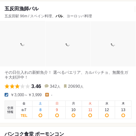
五反田漁師バル
五反田駅 96m / スペイン料理、
バル
、ヨーロッパ料理
その日仕入れの新鮮魚介！ 選べるパエリア、カルパッチョ、無菌生ガ
キ大好評中！
3.46
342
20690
人
人
￥3,000～￥3,999
-
金
土
日
月
火
水
木
空席
7
8
9
10
11
12
13
8
/
情報
バンコク食堂 ポーモンコン