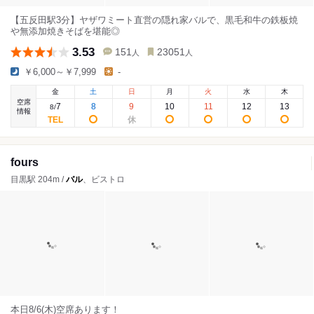
【五反田駅3分】ヤザワミート直営の隠れ家バルで、黒毛和牛の鉄板焼
や無添加焼きそばを堪能◎
3.53
151
23051
人
人
￥6,000～￥7,999
-
金
土
日
月
火
水
木
空席
7
8
9
10
11
12
13
8
/
情報
fours
目黒駅 204m /
バル
、ビストロ
本日8/6(木)空席あります！