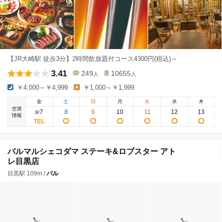
【JR大崎駅 徒歩3分】2時間飲放題付コース4300円(税込)～
3.41
249
10655
人
人
￥4,000～￥4,999
￥1,000～￥1,999
金
土
日
月
火
水
木
空席
7
8
9
10
11
12
13
8
/
情報
バルマルシェコダマ ステーキ&ロブスター アト
レ目黒店
目黒駅 109m /
バル