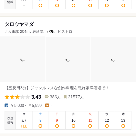
7
8
9
10
11
12
13
8
/
情報
タロウヤマダ
五反田駅 204m / 居酒屋、
バル
、ビストロ
【五反田3分】ジャンルレスな創作料理を隠れ家洋酒場で！
3.43
386
21577
人
人
￥5,000～￥5,999
-
金
土
日
月
火
水
木
空席
7
8
9
10
11
12
13
8
/
情報