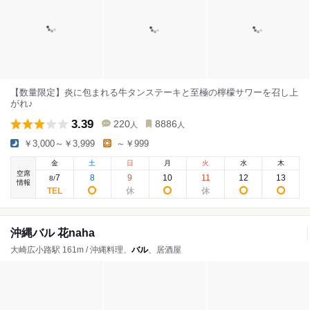
【数量限定】炎に包まれる牛タンステーキと至極の檸檬サワーを召し上
がれ♪
3.39
220
8886
人
人
￥3,000～￥3,999
～￥999
金
土
日
月
火
水
木
空席
7
8
9
10
11
12
13
8
/
情報
沖縄バル 花naha
大崎広小路駅 161m / 沖縄料理、
バル
、居酒屋