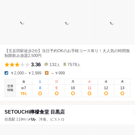
【五反田駅徒歩2分】当日予約OKのお手軽コース有り！大人気の時間無
制限飲み放題2,500円
3.36
132
7578
人
人
￥2,000～￥2,999
～￥999
金
土
日
月
火
水
木
空席
7
8
9
10
11
12
13
8
/
情報
SETOUCHI檸檬食堂 目黒店
目黒駅 119m /
バル
、洋食、ビストロ