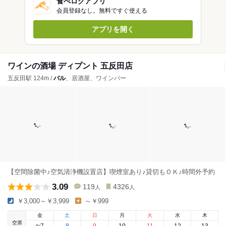
食べログアプリ
会員登録なし。無料ですぐ使える
アプリを開く
ワインの酒場 ディプント 五反田店
五反田駅 124m /
バル
、居酒屋、ワインバー
【空間除菌中♪空気清浄機設置店】喫煙室あり♪貸切もＯＫ♪時間外予約
3.09
119
4326
人
人
￥3,000～￥3,999
～￥999
金
土
日
月
火
水
木
空席