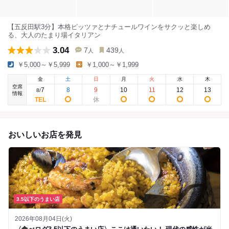
【五反田駅3分】本格ピッツァとナチュールワインをサクッと楽しめ
る、大人のたまり場イタリアン
3.04
7
439
人
人
￥5,000～￥5,999
￥1,000～￥1,999
金
土
日
月
火
水
木
空席
7
8
9
10
11
12
13
8
/
情報
おいしいお店を発見
3.5以下のうまい店
2026年08月04日(火)