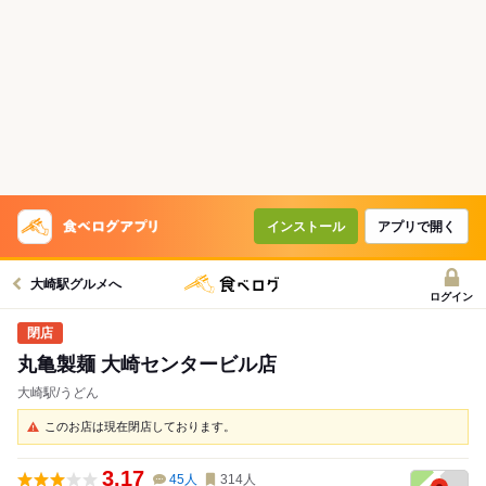
インストール
アプリで開く
大崎駅グルメへ
ログイン
丸亀製麺 大崎センタービル店
大崎駅/うどん
このお店は現在閉店しております。
3.17
45
人
314
人