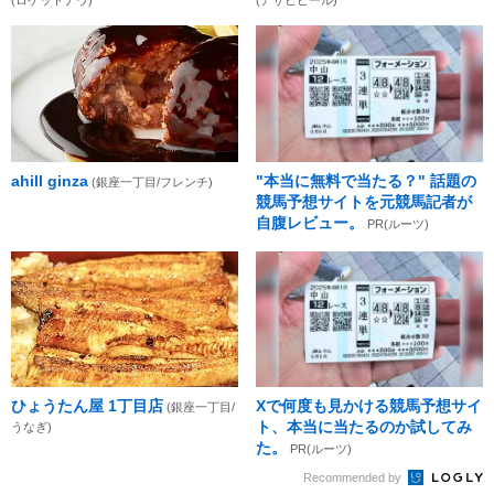
ahill ginza
"本当に無料で当たる？" 話題の
(銀座一丁目/フレンチ)
競馬予想サイトを元競馬記者が
自腹レビュー。
PR(ルーツ)
ひょうたん屋 1丁目店
Xで何度も見かける競馬予想サイ
(銀座一丁目/
ト、本当に当たるのか試してみ
うなぎ)
た。
PR(ルーツ)
Recommended by