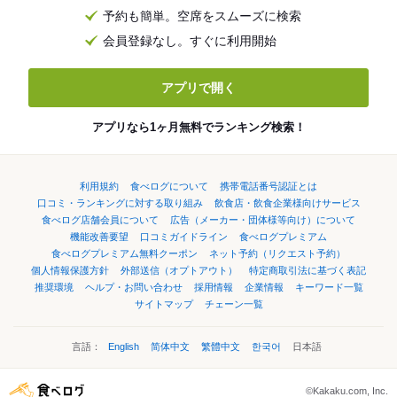
予約も簡単。空席をスムーズに検索
会員登録なし。すぐに利用開始
アプリで開く
アプリなら1ヶ月無料でランキング検索！
利用規約
食べログについて
携帯電話番号認証とは
口コミ・ランキングに対する取り組み
飲食店・飲食企業様向けサービス
食べログ店舗会員について
広告（メーカー・団体様等向け）について
機能改善要望
口コミガイドライン
食べログプレミアム
食べログプレミアム無料クーポン
ネット予約（リクエスト予約）
個人情報保護方針
外部送信（オプトアウト）
特定商取引法に基づく表記
推奨環境
ヘルプ・お問い合わせ
採用情報
企業情報
キーワード一覧
サイトマップ
チェーン一覧
言語：
English
简体中文
繁體中文
한국어
日本語
©Kakaku.com, Inc.