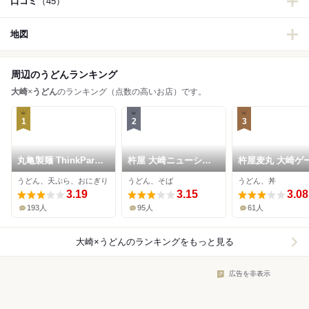
口コミ
（45）
地図
周辺のうどんランキング
大崎
×
うどん
のランキング（点数の高いお店）です。
1
2
3
丸亀製麺 ThinkPark
杵屋 大崎ニューシテ
杵屋麦丸 大崎ゲ
店
ィー店
シティ店
うどん、天ぷら、おにぎり
うどん、そば
うどん、丼
3.19
3.15
3.08
193人
95人
61人
大崎×うどん
のランキングをもっと見る
広告を非表示