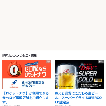
[PR]おススメのお店・情報
PR
PR
【ロケットナウ】が利用できる
冷えと品質にこだわる生ビー
食べログ掲載店舗をご紹介しま
ル。スーパードライ SUPERCO
す。
LD認定店
(ロケットナウ)
(アサヒビール)