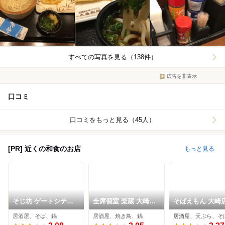
すべての写真を見る（138件）
広告を非表示
口コミ
口コミをもっと見る（45人）
[PR] 近くの和食のお店
もっと見る
そじ坊 ゲートシティ
全席個室 楽蔵 大崎セ
そばえもん 大崎
ー大崎店
ンタービル店
居酒屋、そば、鍋
居酒屋、焼き鳥、鍋
居酒屋、天ぷら、そ