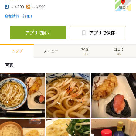
～￥999
～￥999
店舗情報（詳細）
アプリで開く
アプリで保存
写真
口コミ
トップ
メニュー
133
45
写真