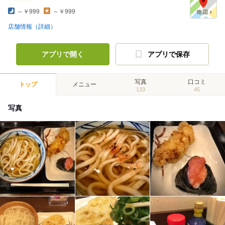
～￥999
～￥999
店舗情報（詳細）
アプリで開く
アプリで保存
写真
口コミ
トップ
メニュー
133
45
写真