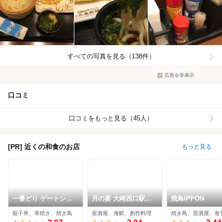
すべての写真を見る（138件）
広告を非表示
口コミ
口コミをもっと見る（45人）
[PR] 近くの和食のお店
もっと見る
一番どり ゲートシテ
月の宴 大崎西口駅前
焼鳥IPPON
ィー大崎店
店
親子丼、串焼き、焼き鳥
居酒屋、海鮮、創作料理
焼き鳥、居酒屋、食