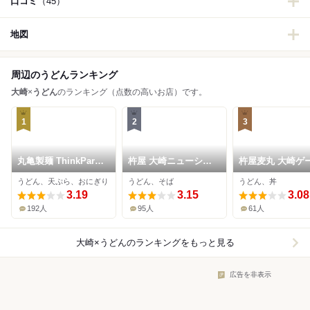
口コミ
（45）
地図
周辺のうどんランキング
大崎
×
うどん
のランキング（点数の高いお店）です。
1
2
3
丸亀製麺 ThinkPark
杵屋 大崎ニューシテ
杵屋麦丸 大崎ゲ
店
ィー店
シティ店
うどん、天ぷら、おにぎり
うどん、そば
うどん、丼
3.19
3.15
3.08
192人
95人
61人
大崎×うどん
のランキングをもっと見る
広告を非表示