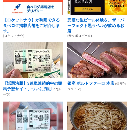
【ロケットナウ】が利用できる
完璧な生ビール体験を。ザ・パ
食べログ掲載店舗をご紹介しま
ーフェクト黒ラベルが飲めるお
す。
店
(ロケットナウ)
(サッポロビール)
【話題沸騰】3連単連続的中の競
銀座 ポルトファーロ 本店
(銀座/イ
馬予想サイト、ついに判明
タリアン)
PR(ル
ーツ)