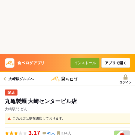
インストール
アプリで開く
大崎駅グルメへ
ログイン
丸亀製麺 大崎センタービル店
大崎駅/うどん
このお店は現在閉店しております。
3.17
45
人
314
人