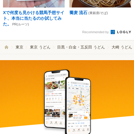
Xで何度も見かける競馬予想サイ
蕎麦 流石
(東銀座/そば)
ト、本当に当たるのか試してみ
た。
PR(ルーツ)
Recommended by
東京
東京 うどん
目黒・白金・五反田 うどん
大崎 うどん