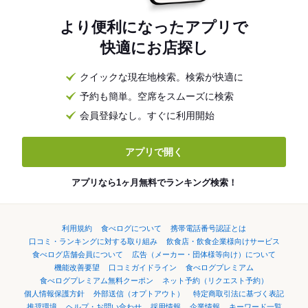
より便利になったアプリで
快適にお店探し
クイックな現在地検索。検索が快適に
予約も簡単。空席をスムーズに検索
会員登録なし。すぐに利用開始
アプリで開く
アプリなら1ヶ月無料でランキング検索！
利用規約
食べログについて
携帯電話番号認証とは
口コミ・ランキングに対する取り組み
飲食店・飲食企業様向けサービス
食べログ店舗会員について
広告（メーカー・団体様等向け）について
機能改善要望
口コミガイドライン
食べログプレミアム
食べログプレミアム無料クーポン
ネット予約（リクエスト予約）
個人情報保護方針
外部送信（オプトアウト）
特定商取引法に基づく表記
推奨環境
ヘルプ・お問い合わせ
採用情報
企業情報
キーワード一覧