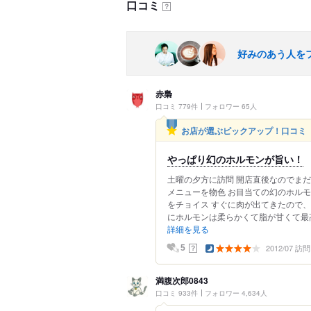
口コミ
？
好みのあう人を
赤梟
口コミ 779件
フォロワー 65人
お店が選ぶピックアップ！口コミ
やっぱり幻のホルモンが旨い！
土曜の夕方に訪問 開店直後なのでまだ
メニューを物色 お目当ての幻のホル
をチョイス すぐに肉が出てきたので、
にホルモンは柔らかくて脂が甘くて最高
詳細を見る
2012/07 訪問
？
5
満腹次郎0843
口コミ 933件
フォロワー 4,634人