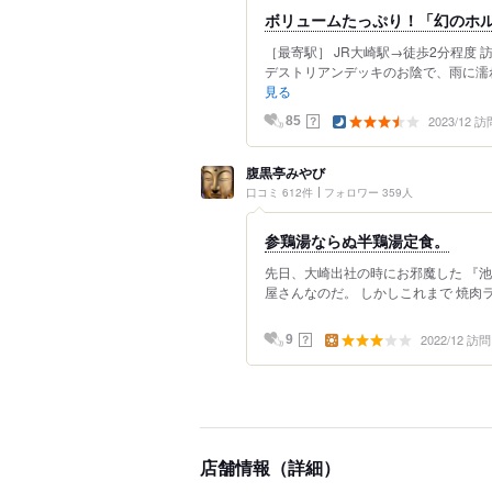
ボリュームたっぷり！「幻のホ
［最寄駅］ JR大崎駅→徒歩2分程度
デストリアンデッキのお陰で、雨に濡れ
見る
2023/12 訪
？
85
腹黒亭みやび
口コミ 612件
フォロワー 359人
参鶏湯ならぬ半鶏湯定食。
先日、大崎出社の時にお邪魔した 『池
屋さんなのだ。 しかしこれまで 焼肉ラ
2022/12 訪問
？
9
店舗情報（詳細）