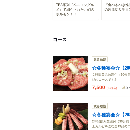
TBS系列『ベスコングル
『食べるべき逸
メ』で紹介された、幻の
の超厚切り牛タ
ホルモン！！
コース
飲み放題
☆各種宴会☆【2時
２時間飲み放題付（30分
品のコースです♪
7,500
2
円
(税込)
飲み放題
☆各種宴会☆【2時
2時間飲み放題付（30分
上カルビを含む全13品の