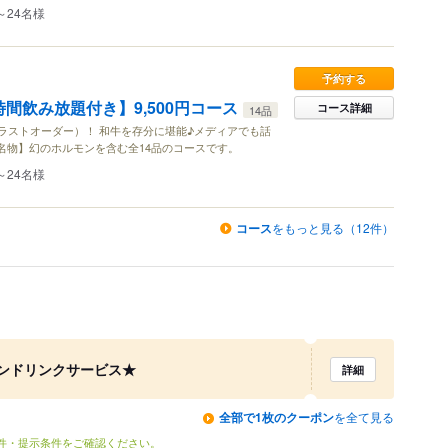
～24名様
予約する
間飲み放題付き】9,500円コース
コース詳細
14品
前ラストオーダー）！ 和牛を存分に堪能♪メディアでも話
名物】幻のホルモンを含む全14品のコースです。
～24名様
コース
をもっと見る（12件）
ンドリンクサービス★
詳細
全部で1枚のクーポン
を全て見る
条件・提示条件をご確認ください。