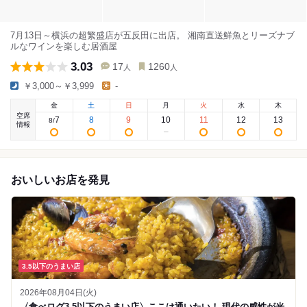
7月13日～横浜の超繁盛店が五反田に出店。 湘南直送鮮魚とリーズナブ
ルなワインを楽しむ居酒屋
3.03
17
1260
人
人
￥3,000～￥3,999
-
金
土
日
月
火
水
木
空席
7
8
9
10
11
12
13
8
/
情報
おいしいお店を発見
3.5以下のうまい店
2026年08月04日(火)
〈食べログ3.5以下のうまい店〉ここは通いたい！ 現代の感性が光