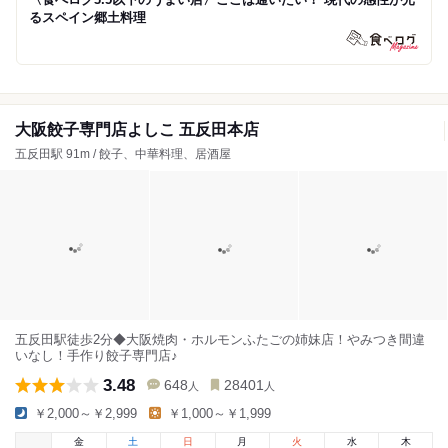
るスペイン郷土料理
大阪餃子専門店よしこ 五反田本店
五反田駅 91m / 餃子、中華料理、居酒屋
五反田駅徒歩2分◆大阪焼肉・ホルモンふたごの姉妹店！やみつき間違
いなし！手作り餃子専門店♪
3.48
648
28401
人
人
￥2,000～￥2,999
￥1,000～￥1,999
金
土
日
月
火
水
木