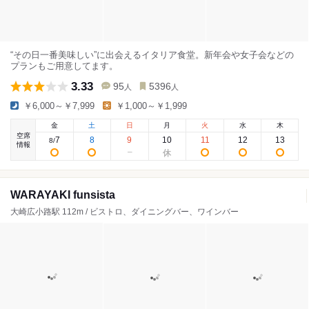
“その日一番美味しい”に出会えるイタリア食堂。新年会や女子会などの
プランもご用意してます。
3.33
95
5396
人
人
￥6,000～￥7,999
￥1,000～￥1,999
金
土
日
月
火
水
木
空席
7
8
9
10
11
12
13
8
/
情報
WARAYAKI funsista
大崎広小路駅 112m / ビストロ、ダイニングバー、ワインバー