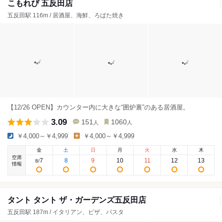
こもれび 五反田店
五反田駅 116m / 居酒屋、海鮮、ろばた焼き
【12/26 OPEN】カウンター内に大きな“囲炉裏”のある居酒屋。
3.09
151
1060
人
人
￥4,000～￥4,999
￥4,000～￥4,999
金
土
日
月
火
水
木
空席
7
8
9
10
11
12
13
8
/
情報
タント タント ザ・ガーデンズ五反田店
五反田駅 187m / イタリアン、ピザ、パスタ