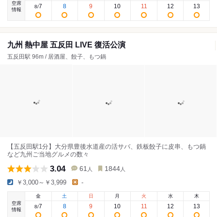
空席
7
8
9
10
11
12
13
8
/
情報
九州 熱中屋 五反田 LIVE 復活公演
五反田駅 96m / 居酒屋、餃子、もつ鍋
【五反田駅1分】大分県豊後水道産の活サバ、鉄板餃子に皮串、もつ鍋
など九州ご当地グルメの数々
3.04
61
1844
人
人
￥3,000～￥3,999
-
金
土
日
月
火
水
木
空席
7
8
9
10
11
12
13
8
/
情報