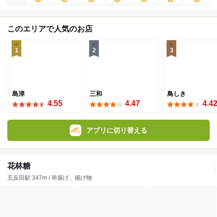
このエリアで人気のお店
1
2
3
島津
三和
鳥しき
4.55
4.47
4.4
アプリに切り替える
花林糖
五反田駅 347m / 串揚げ、揚げ物