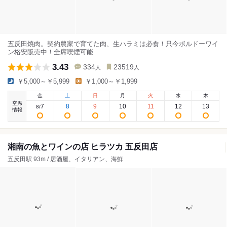
五反田焼肉。契約農家で育てた肉、生ハラミは必食！只今ボルドーワイ
ン格安販売中！全席喫煙可能
3.43
334
23519
人
人
￥5,000～￥5,999
￥1,000～￥1,999
金
土
日
月
火
水
木
空席
7
8
9
10
11
12
13
8
/
情報
湘南の魚とワインの店 ヒラツカ 五反田店
五反田駅 93m / 居酒屋、イタリアン、海鮮