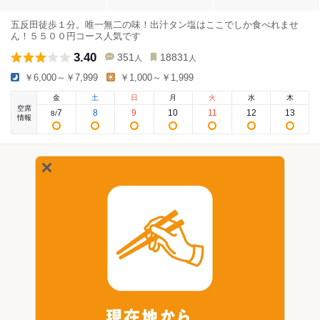
五反田徒歩１分。唯一無二の味！出汁タン塩はここでしか食べれませ
ん！５５００円コース人気です
3.40
351
18831
人
人
￥6,000～￥7,999
￥1,000～￥1,999
金
土
日
月
火
水
木
空席
7
8
9
10
11
12
13
8
/
情報