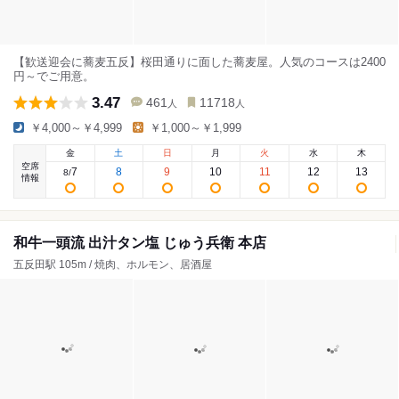
【歓送迎会に蕎麦五反】桜田通りに面した蕎麦屋。人気のコースは2400
円～でご用意。
3.47
461
11718
人
人
￥4,000～￥4,999
￥1,000～￥1,999
金
土
日
月
火
水
木
空席
7
8
9
10
11
12
13
8
/
情報
和牛一頭流 出汁タン塩 じゅう兵衛 本店
五反田駅 105m / 焼肉、ホルモン、居酒屋