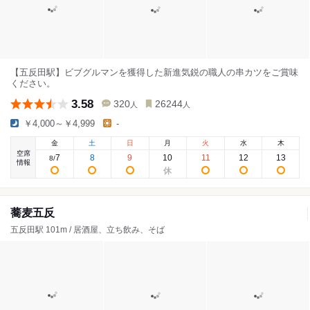
【五反田駅】ビブグルマンを獲得した新進気鋭の職人の串カツをご賞味
ください。
3.58
320
26244
人
人
￥4,000～￥4,999
-
金
土
日
月
火
水
木
空席
7
8
9
10
11
12
13
8
/
情報
蕎麦五反
五反田駅 101m / 居酒屋、立ち飲み、そば