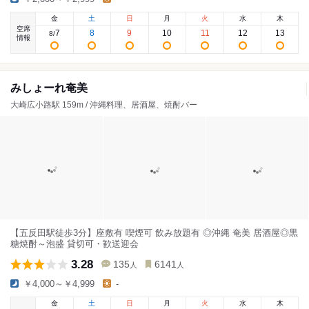
金
土
日
月
火
水
木
空席
7
8
9
10
11
12
13
8
/
情報
みしょーれ奄美
大崎広小路駅 159m / 沖縄料理、居酒屋、焼酎バー
【五反田駅徒歩3分】座敷有 喫煙可 飲み放題有 ◎沖縄 奄美 居酒屋◎黒
糖焼酎～泡盛 貸切可・歓送迎会
3.28
135
6141
人
人
￥4,000～￥4,999
-
金
土
日
月
火
水
木