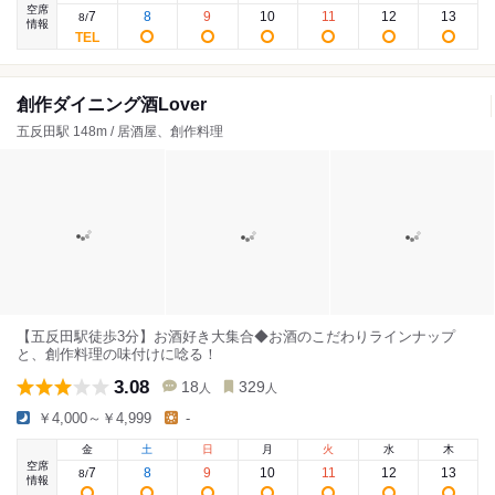
空席
7
8
9
10
11
12
13
8
/
情報
創作ダイニング酒Lover
五反田駅 148m / 居酒屋、創作料理
【五反田駅徒歩3分】お酒好き大集合◆お酒のこだわりラインナップ
と、創作料理の味付けに唸る！
3.08
18
329
人
人
￥4,000～￥4,999
-
金
土
日
月
火
水
木
空席
7
8
9
10
11
12
13
8
/
情報