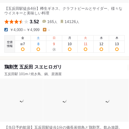
【五反田駅徒歩4分】樽生ギネス、クラフトビールとサイダー、様々な
ウイスキーと美味しい料理
3.52
165
14126
人
人
￥4,000～￥4,999
-
金
土
日
月
火
水
木
空席
7
8
9
10
11
12
13
8
/
情報
鶏割烹 五反田 スエヒロガリ
五反田駅 101m / 焼き鳥、鍋、居酒屋
【当日予約歓迎】五反田駅徒歩1分の備長炭焼鳥と鶏割烹。飲み放題、