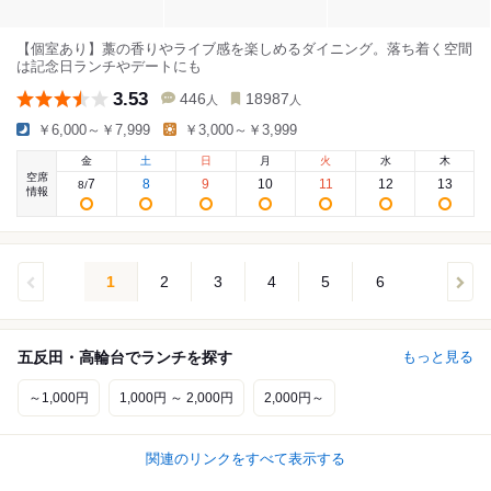
【個室あり】藁の香りやライブ感を楽しめるダイニング。落ち着く空間
は記念日ランチやデートにも
3.53
446
18987
人
人
￥6,000～￥7,999
￥3,000～￥3,999
金
土
日
月
火
水
木
空席
7
8
9
10
11
12
13
8
/
情報
1
2
3
4
5
6
五反田・高輪台でランチを探す
もっと見る
～1,000円
1,000円 ～ 2,000円
2,000円～
関連のリンクをすべて表示する