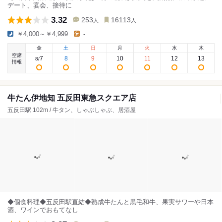
デート、宴会、接待に
3.32
253
16113
人
人
￥4,000～￥4,999
-
金
土
日
月
火
水
木
空席
7
8
9
10
11
12
13
8
/
情報
牛たん伊地知 五反田東急スクエア店
五反田駅 102m / 牛タン、しゃぶしゃぶ、居酒屋
◆個食料理◆五反田駅直結◆熟成牛たんと黒毛和牛、果実サワーや日本
酒、ワインでおもてなし