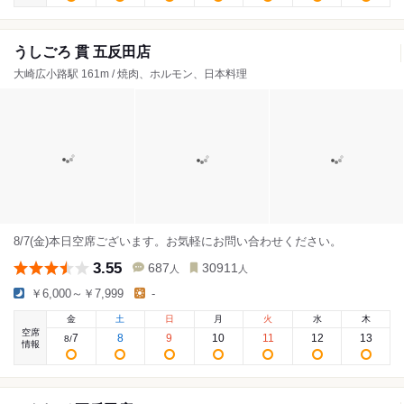
うしごろ 貫 五反田店
大崎広小路駅 161m / 焼肉、ホルモン、日本料理
8/7(金)本日空席ございます。お気軽にお問い合わせください。
3.55
687
30911
人
人
￥6,000～￥7,999
-
金
土
日
月
火
水
木
空席
7
8
9
10
11
12
13
8
/
情報