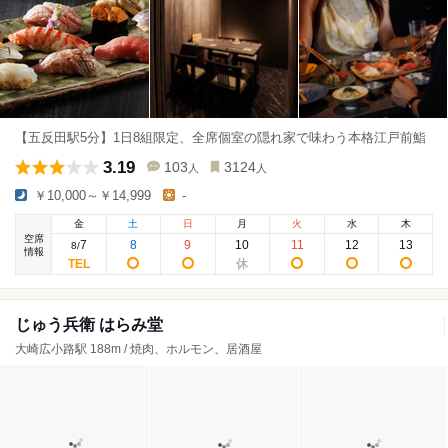
【五反田駅5分】1日8組限定、全席個室の隠れ家で味わう本格江戸前鮨
3.19
103
3124
人
人
￥10,000～￥14,999
-
金
土
日
月
火
水
木
空席
7
8
9
10
11
12
13
8
/
情報
じゅう兵衛 はらみ堂
大崎広小路駅 188m / 焼肉、ホルモン、居酒屋