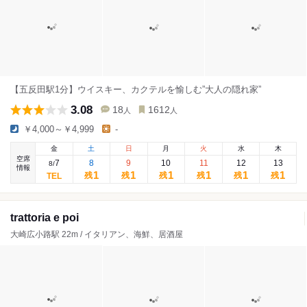
【五反田駅1分】ウイスキー、カクテルを愉しむ”大人の隠れ家”
3.08
18
1612
人
人
￥4,000～￥4,999
-
金
土
日
月
火
水
木
空席
7
8
9
10
11
12
13
8
/
情報
1
1
1
1
1
1
残
残
残
残
残
残
trattoria e poi
大崎広小路駅 22m / イタリアン、海鮮、居酒屋