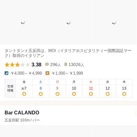
タントタント五反田は、MOI（イタリアホスピタリティー国際認証マー
ク）取得のイタリアン
3.38
296
13026
人
人
￥4,000～￥4,999
￥1,000～￥1,999
金
土
日
月
火
水
木
空席
7
8
9
10
11
12
13
8
/
情報
Bar CALANDO
五反田駅 103m / バー