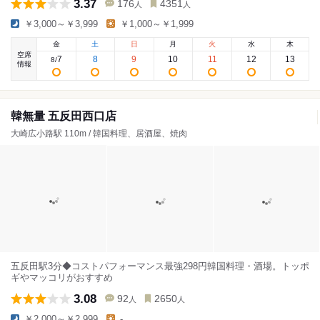
3.37
176
4351
人
人
￥3,000～￥3,999
￥1,000～￥1,999
金
土
日
月
火
水
木
空席
7
8
9
10
11
12
13
8
/
情報
韓無量 五反田西口店
大崎広小路駅 110m / 韓国料理、居酒屋、焼肉
五反田駅3分◆コストパフォーマンス最強298円韓国料理・酒場。トッポ
ギやマッコリがおすすめ
3.08
92
2650
人
人
￥2,000～￥2,999
-