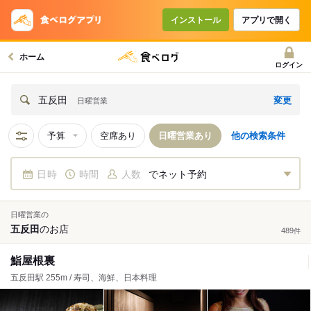
インストール
アプリで開く
ホーム
ログイン
変更
五反田
日曜営業
予算
空席あり
日曜営業あり
他の検索条件
日時
時間
人数
でネット予約
日曜営業の
五反田
の
お店
489
件
鮨屋根裏
五反田駅 255m / 寿司、海鮮、日本料理