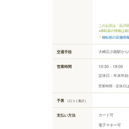
このお店は「品川区
※移転前の情報は最
移転前の店舗情
大崎広小路駅から9
交通手段
10:30 - 19:00
営業時間
定休日：年末年始
営業時間・定休日
予算
（口コミ集計）
カード可
支払い方法
電子マネー可