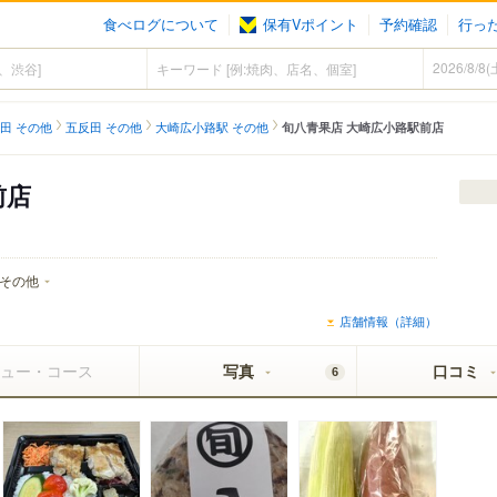
食べログについて
保有Vポイント
予約確認
行っ
田 その他
五反田 その他
大崎広小路駅 その他
旬八青果店 大崎広小路駅前店
前店
その他
店舗情報（詳細）
ュー・コース
写真
口コミ
6