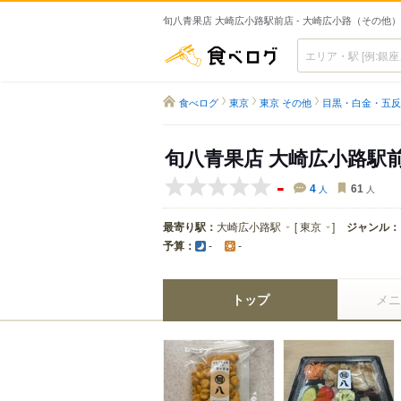
旬八青果店 大崎広小路駅前店 - 大崎広小路（その他）
食べログ
食べログ
東京
東京 その他
目黒・白金・五反
旬八青果店 大崎広小路駅
-
4
人
61
人
最寄り駅：
大崎広小路駅
[
東京
]
ジャンル：
予算：
-
-
トップ
メニ