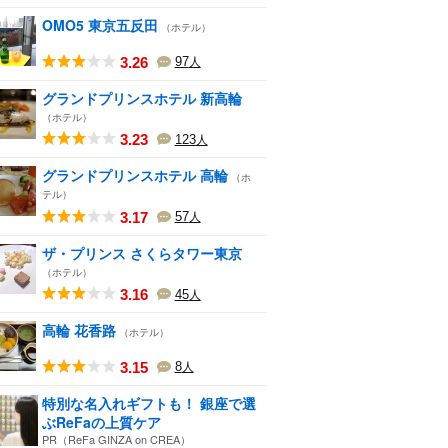
OMO5 東京五反田
（ホテル）
3.26
97
人
グランドプリンスホテル 新高輪
（ホテル）
3.23
123
人
グランドプリンスホテル 高輪
（ホ
テル）
3.17
57
人
ザ・プリンス さくらタワー東京
（ホテル）
3.16
45
人
高輪 花香路
（ホテル）
3.15
8
人
特別な名入れギフトも！ 銀座で選
ぶReFaの上質ケア
PR（ReFa GINZA on CREA）