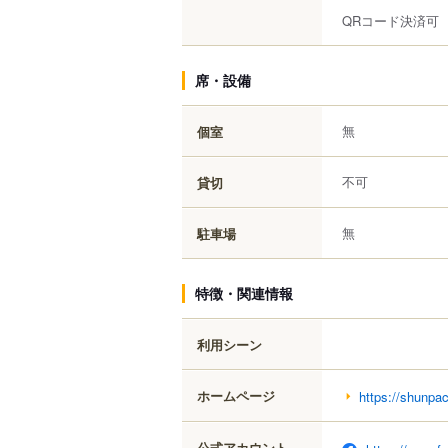
QRコード決済可
席・設備
無
個室
不可
貸切
無
駐車場
特徴・関連情報
利用シーン
ホームページ
https://shunpac
公式アカウント