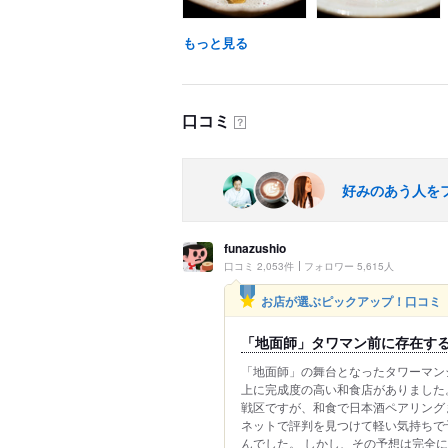
もっと見る
口コミ
？
好みのあう人を
funazushio
口コミ 2,053件
フォロワー 5,615人
お店が選ぶピックアップ！口コミ
「地面師」タワマン前に存在す
「地面師」の舞台となったタワーマン
上に完成度の高い和食店がありました
戦区ですが、和食で日本酒ペアリング
ネットで評判を見つけて軽い気持ちで
んでした。 しかし、その予想は完全に覆