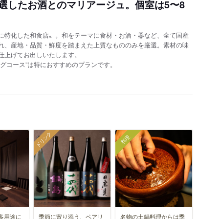
選したお酒とのマリアージュ。個室は5〜8
に特化した和食店〟。和をテーマに食材・お酒・器など、全て国産
れ、産地・品質・鮮度を踏まえた上質なもののみを厳選。素材の味
仕上げてお出しいたします。
グコース”は特におすすめのプランです。
ドリンク
料理
多用途に
季節に寄り添う、ペアリ
名物の土鍋料理からは季