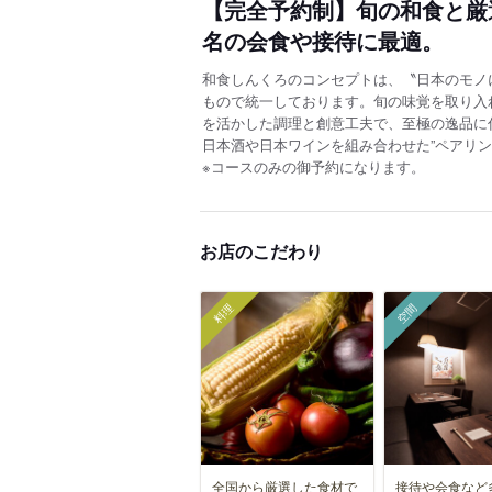
【完全予約制】旬の和食と厳
名の会食や接待に最適。
和食しんくろのコンセプトは、〝日本のモノ
もので統一しております。旬の味覚を取り入
を活かした調理と創意工夫で、至極の逸品に
日本酒や日本ワインを組み合わせた”ペアリン
※コースのみの御予約になります。
お店のこだわり
料理
空間
全国から厳選した食材で
接待や会食など