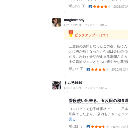
2026/07
？
255
magicwendy
口コミ 228件
フォロワー 101人
ピックアップ！口コミ
三度目の訪問となったこの夜、店に入
とに胸が熱くなった。今回は会社の同
がり、思わず会話が止まる瞬間さえあ
土佐醤油ジュレとともに軽やかな幕開け
2025/08 訪
？
37
トム兄4649
口コミ 372件
フォロワー 254人
普段使い出来る、五反田の和食
コンパクトでお手軽価格で、、、 日
印象でしたよん。 店内もチョイとコン
見る
2025/12 訪
？
22