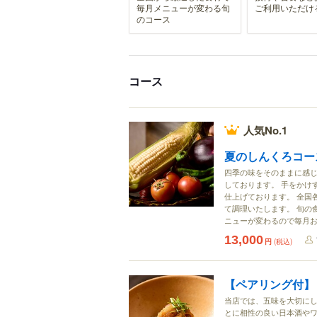
毎月メニューが変わる旬
ご利用いただけ
のコース
コース
人気No.1
夏のしんくろコー
四季の味をそのままに感じ
しております。 手をかけ
仕上げております。 全国
て調理いたします。 旬の
ニューが変わるので毎月
13,000
円
(税込)
【ペアリング付】
当店では、五味を大切にし
とに相性の良い日本酒やワ