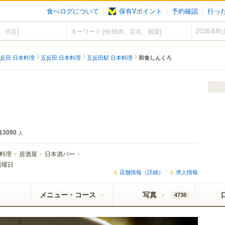
食べログについて
保有Vポイント
予約確認
行っ
反田 日本料理
五反田 日本料理
五反田駅 日本料理
和食しんくろ
13090
人
料理
居酒屋
日本酒バー
日曜日
店舗情報（詳細）
求人情報
メニュー・コース
写真
4738