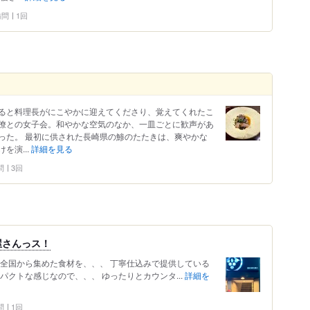
 訪問
1回
ると料理長がにこやかに迎えてくださり、覚えてくれたこ
僚との女子会。和やかな空気のなか、一皿ごとに歓声があ
った。 最初に供された長崎県の鯵のたたきは、爽やかな
を演...
詳細を見る
問
3回
屋さんっス！
本全国から集めた食材を、、、 丁寧仕込みで提供している
パクトな感じなので、、、 ゆったりとカウンタ...
詳細を
問
1回