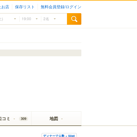
たお店
保存リスト
無料会員登録/ログイン
口コミ
地図
309
ディナーで人数 × 50pt