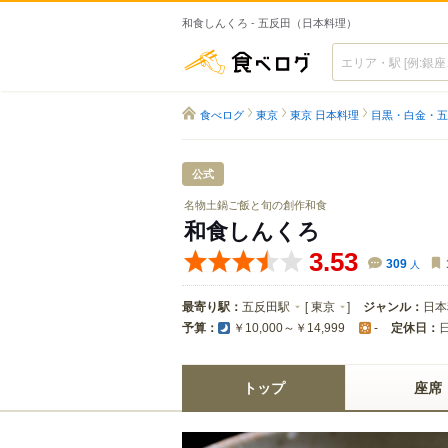
和食しんくろ - 五反田（日本料理）
食べログ
食べログ
東京
東京 日本料理
目黒・白金・五
公式
名物土鍋ご飯と旬の創作和食
和食しんくろ
3.53
309
人
最寄り駅：
五反田駅
[
東京
]
ジャンル：
日本
予算：
定休日：
￥10,000～￥14,999
-
トップ
座席