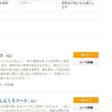
る個室
ング！！
節限定の悦びをお届けし
ます
ス
予約する
9品
ていただけるよう、 ”旬”の素材を使ったお料理をご提供
コース詳細
すぎず、素材の持つ本来の旨みを引き出し、和のコースに
各地から取り揃えた新鮮な食材を、腕を振るって真心込め
食材を彩り豊かに盛り込んだ料理をぜひ！！ 月替わりでメ
お楽しみいただけます！！
1～10名様
しんくろコース
予約する
9品
た五感で愉しめるコースをご提供しております。 一品ご
コース詳細
インをお付けする”ペアリングコース”。 絶妙な相性の良