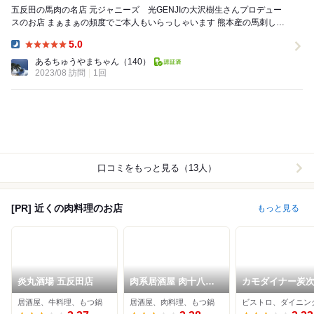
五反田の馬肉の名店 元ジャニーズ 光GENJIの大沢樹生さんプロデュー
スのお店 まぁまぁの頻度でご本人もいらっしゃいます 熊本産の馬刺しも
ちろん、ソフトシェルクラ...
5.0
Dinner:
あるちゅうやまちゃん
（140）
2023/08 訪問
1回
口コミをもっと見る（13人）
[PR] 近くの肉料理のお店
もっと見る
炎丸酒場 五反田店
肉系居酒屋 肉十八番
カモダイナー炭
屋 五反田店
居酒屋、牛料理、もつ鍋
居酒屋、肉料理、もつ鍋