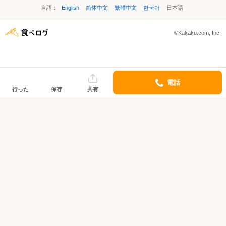
言語：
English
简体中文
繁體中文
한국어
日本語
©Kakaku.com, Inc.
電話
行った
保存
共有