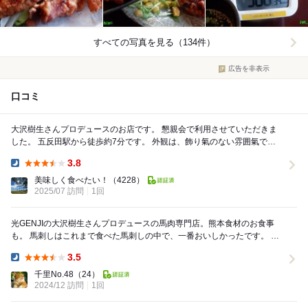
すべての写真を見る（134件）
広告を非表示
口コミ
大沢樹生さんプロデュースのお店です。 懇親会で利用させていただきま
した。 五反田駅から徒歩約7分です。 外観は、飾り氣のない雰囲氣で、
・熊本県産の美味しい馬肉...
3.8
Dinner:
美味しく食べたい！
（4228）
2025/07 訪問
1回
光GENJIの大沢樹生さんプロデュースの馬肉専門店。熊本食材のお食事
も。 馬刺しはこれまで食べた馬刺しの中で、一番おいしかったです。 新
鮮で、臭みが全く無く、他では味わえな...
3.5
Dinner:
千里No.48
（24）
2024/12 訪問
1回