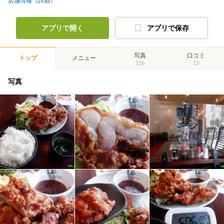
店舗情報（詳細）
アプリで開く
アプリで保存
写真
口コミ
トップ
メニュー
126
13
写真