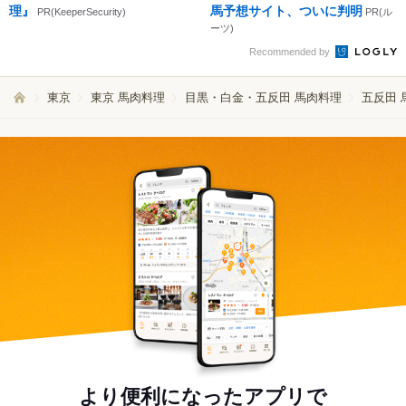
理』
馬予想サイト、ついに判明
PR(KeeperSecurity)
PR(ル
ーツ)
Recommended by
東京
東京 馬肉料理
目黒・白金・五反田 馬肉料理
五反田 
より便利になったアプリで