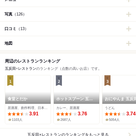
写真
（126）
口コミ
（13）
地図
周辺のレストランランキング
五反田
×
レストラン
のランキング（点数の高いお店）です。
1
2
3
食堂とだか
ホットスプーン 五反
おにやんま 五反
田店
店
居酒屋、創作料理、日本料理
カレー、居酒屋
うどん
3.91
3.76
3.74
1103人
2687人
5054人
五反田×レストラン
のランキングをもっと見る