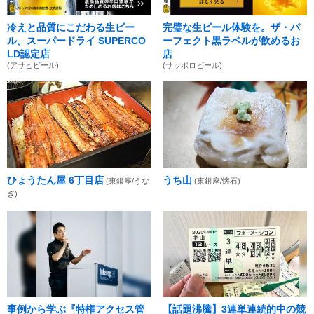
冷えと品質にこだわる生ビー
完璧な生ビール体験を。ザ・パ
ル。スーパードライ SUPERCO
ーフェクト黒ラベルが飲めるお
LD認定店
店
(アサヒビール)
(サッポロビール)
ひょうたん屋 6丁目店
うち山
(東銀座/うな
(東銀座/懐石)
ぎ)
事例から学ぶ『特権アクセス管
【話題沸騰】3連単連続的中の競