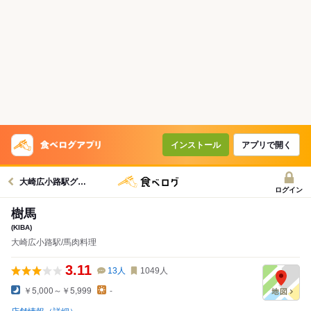
インストール
アプリで開く
大崎広小路駅グルメへ
ログイン
樹馬
(KIBA)
大崎広小路駅/馬肉料理
3.11
13
人
1049
人
￥5,000～￥5,999
-