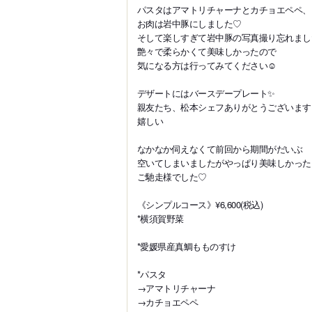
パスタはアマトリチャーナとカチョエペペ、
お肉は岩中豚にしました♡
そして楽しすぎて岩中豚の写真撮り忘れまし
艶々で柔らかくて美味しかったので
気になる方は行ってみてください☺️
デザートにはバースデープレート✨️
親友たち、松本シェフありがとうございます
嬉しい
なかなか伺えなくて前回から期間がだいぶ
空いてしまいましたがやっぱり美味しかった
ご馳走様でした♡
《シンプルコース》¥6,600(税込)
*横須賀野菜
*愛媛県産真鯛もものすけ
*パスタ
→アマトリチャーナ
→カチョエペペ