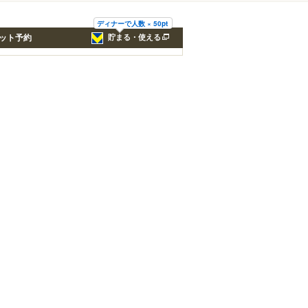
ディナーで人数 × 50pt
ット予約
貯まる・使える