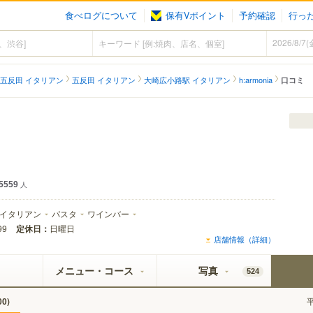
食べログについて
保有Vポイント
予約確認
行っ
五反田 イタリアン
五反田 イタリアン
大崎広小路駅 イタリアン
h:armonia
口コミ
5559
人
イタリアン
パスタ
ワインバー
定休日：
日曜日
99
店舗情報（詳細）
メニュー・コース
写真
524
)
00