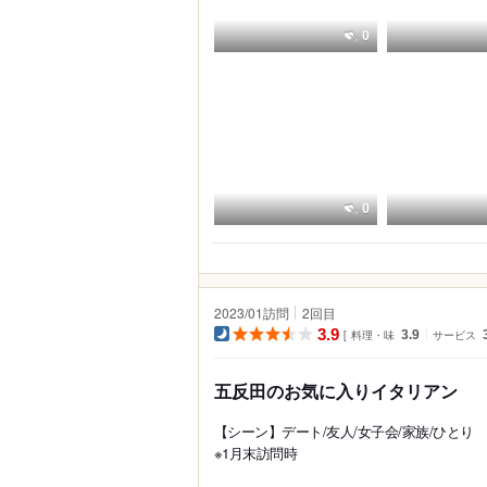
0
0
2023/01訪問
2
回目
3.9
料理・味
3.9
サービス
五反田のお気に入りイタリアン
【シーン】デート/友人/女子会/家族/ひとり
※1月末訪問時