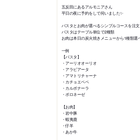
五反田にあるアルモニアさん
平日の夜に予約をして伺いました✨️
パスタとお肉が選べるシンプルコースを注文
パスタはテーブル単位で2種類
お肉は本日の炭火焼きメニューから1種類選
一例
【パスタ】
・アーリオオーリオ
・アラビアータ
・アマトリチャーナ
・カチョエペペ
・カルボナーラ
・ボロネーゼ
【お肉】
・岩中豚
・蝦夷鹿
・仔羊
・あか牛