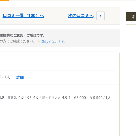
口コミ一覧（100）へ
次の口コミへ
ネ
主観的なご意見・ご感想です。
店の方にご確認ください。
詳しくはこちら
詳細
9
1人
4.0
雰囲気
4.0
CP
4.0
酒・ドリンク
4.0
￥8,000～￥9,999
1人