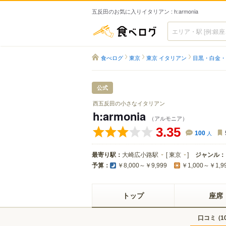
五反田のお気に入りイタリアン : h:armonia
食べログ
食べログ
東京
東京 イタリアン
目黒・白金・
公式
西五反田の小さなイタリアン
h:armonia
（アルモニア）
3.35
100
人
最寄り駅：
大崎広小路駅
[
東京
]
ジャンル：
予算：
￥8,000～￥9,999
￥1,000～￥1,9
トップ
座席
口コミ
(
1