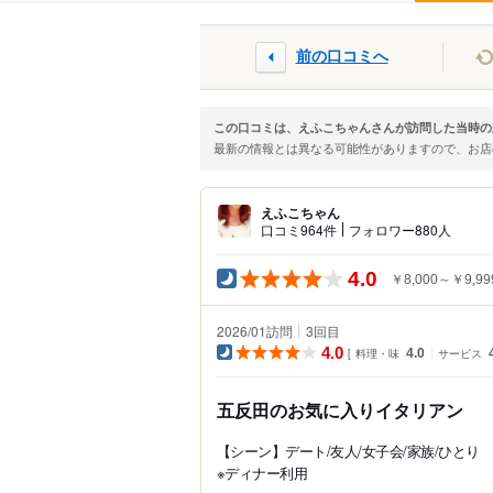
前の口コミへ
この口コミは、えふこちゃんさんが訪問した当時の
最新の情報とは異なる可能性がありますので、お
えふこちゃん
口コミ964件
フォロワー880人
4.0
￥8,000～￥9,99
2026/01訪問
3
回目
4.0
料理・味
4.0
サービス
五反田のお気に入りイタリアン
【シーン】デート/友人/女子会/家族/ひとり
※ディナー利用