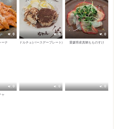
0
0
0
ャーナ
ドルチェ(バースデープレート)
愛媛県産真鯛もものすけ
0
0
0
チャ