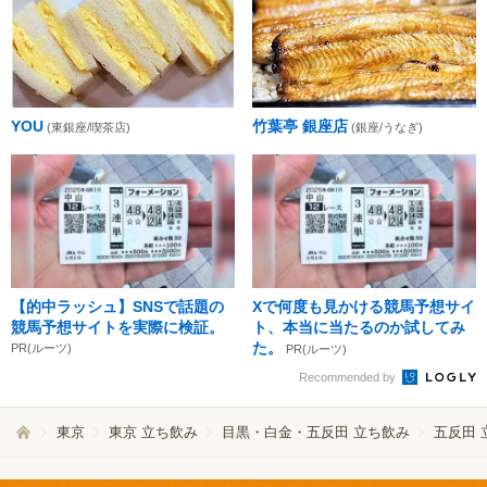
YOU
竹葉亭 銀座店
(東銀座/喫茶店)
(銀座/うなぎ)
【的中ラッシュ】SNSで話題の
Xで何度も見かける競馬予想サイ
競馬予想サイトを実際に検証。
ト、本当に当たるのか試してみ
た。
PR(ルーツ)
PR(ルーツ)
Recommended by
東京
東京 立ち飲み
目黒・白金・五反田 立ち飲み
五反田 