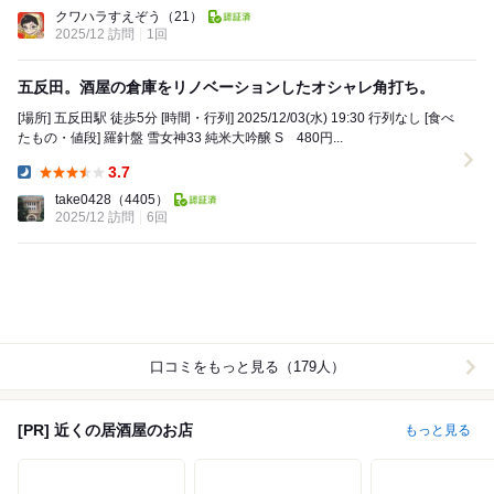
Dinner:
クワハラすえぞう
（21）
2025/12 訪問
1回
五反田。酒屋の倉庫をリノベーションしたオシャレ角打ち。
[場所] 五反田駅 徒歩5分 [時間・行列] 2025/12/03(水) 19:30 行列なし [食べ
たもの・値段] 羅針盤 雪女神33 純米大吟醸 S 480円...
3.7
Dinner:
take0428
（4405）
2025/12 訪問
6回
口コミをもっと見る（179人）
[PR] 近くの居酒屋のお店
もっと見る