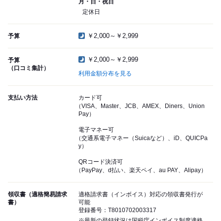
月・日・祝日
定休日
￥2,000～￥2,999
予算
￥2,000～￥2,999
予算
（口コミ集計）
利用金額分布を見る
支払い方法
カード可
（VISA、Master、JCB、AMEX、Diners、Union
Pay）
電子マネー可
（交通系電子マネー（Suicaなど）、iD、QUICPa
y）
QRコード決済可
（PayPay、d払い、楽天ペイ、au PAY、Alipay）
領収書（適格簡易請求
適格請求書（インボイス）対応の領収書発行が
書）
可能
登録番号：T8010702003317
※最新の登録状況は国税庁インボイス制度適格