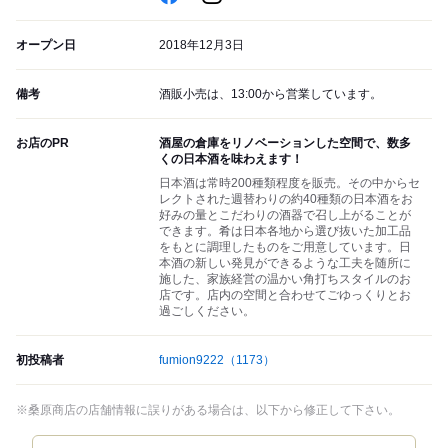
オープン日
2018年12月3日
備考
酒販小売は、13:00から営業しています。
お店のPR
酒屋の倉庫をリノベーションした空間で、数多
くの日本酒を味わえます！
日本酒は常時200種類程度を販売。その中からセ
レクトされた週替わりの約40種類の日本酒をお
好みの量とこだわりの酒器で召し上がることが
できます。肴は日本各地から選び抜いた加工品
をもとに調理したものをご用意しています。日
本酒の新しい発見ができるような工夫を随所に
施した、家族経営の温かい角打ちスタイルのお
店です。店内の空間と合わせてごゆっくりとお
過ごしください。
初投稿者
fumion9222
（1173）
※桑原商店の店舗情報に誤りがある場合は、以下から修正して下さい。