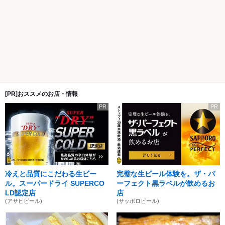
[PR]おススメのお店・情報
PR
PR
冷えと品質にこだわる生ビー
完璧な生ビール体験を。ザ・パ
ル。スーパードライ SUPERCO
ーフェクト黒ラベルが飲めるお
LD認定店
店
(アサヒビール)
(サッポロビール)