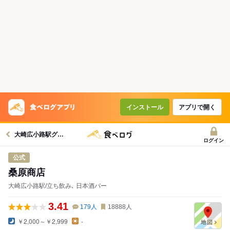
インストール
アプリで開く
大崎広小路駅グルメへ
ログイン
公式
桑原商店
大崎広小路駅/立ち飲み､ 日本酒バー
3.41
179
人
18888
人
￥2,000～￥2,999
-