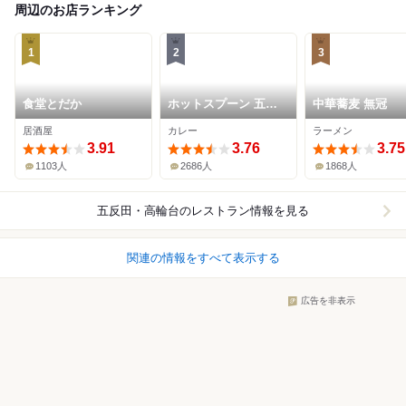
周辺のお店ランキング
1
2
3
食堂とだか
ホットスプーン 五反
中華蕎麦 無冠
田店
居酒屋
カレー
ラーメン
3.91
3.76
3.75
1103人
2686人
1868人
五反田・高輪台
のレストラン情報を見る
関連の情報をすべて表示する
広告を非表示