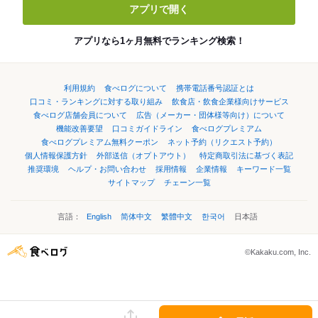
アプリで開く
アプリなら1ヶ月無料でランキング検索！
利用規約
食べログについて
携帯電話番号認証とは
口コミ・ランキングに対する取り組み
飲食店・飲食企業様向けサービス
食べログ店舗会員について
広告（メーカー・団体様等向け）について
機能改善要望
口コミガイドライン
食べログプレミアム
食べログプレミアム無料クーポン
ネット予約（リクエスト予約）
個人情報保護方針
外部送信（オプトアウト）
特定商取引法に基づく表記
推奨環境
ヘルプ・お問い合わせ
採用情報
企業情報
キーワード一覧
サイトマップ
チェーン一覧
言語：
English
简体中文
繁體中文
한국어
日本語
©Kakaku.com, Inc.