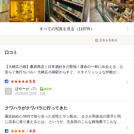
すべての写真を見る（1187件）
広告を非表示
口コミ
【大崎広小路】桑原商店｜日本酒好きの聖地！運命の一杯に出会える、心
安らぐ角打ちバル✨ 大崎広小路駅からすぐ、スタイリッシュな外観が目
を引く日本酒専門店 一歩足を踏み入れると...
5.0
Dinner:
ぼやーが
（7）
2026/04 訪問
1回
クワハラがクワバラに行ってきた
最近始めたSNSで知り合った女性とサシ飲み。 まさか和多志の苗字と同
じ店名に巡り逢えるとは。 というか、五反田のこんな路地裏でこんな雰
囲気のいいお店があったなんて！ 日本...
4.0