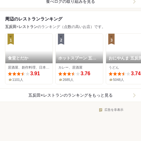
食べログの取り組みを見る
周辺のレストランランキング
五反田
×
レストラン
のランキング（点数の高いお店）です。
1
2
3
食堂とだか
ホットスプーン 五反
おにやんま 五反
田店
店
居酒屋、創作料理、日本料理
カレー、居酒屋
うどん
3.91
3.76
3.74
1101人
2685人
5048人
五反田×レストラン
のランキングをもっと見る
広告を非表示