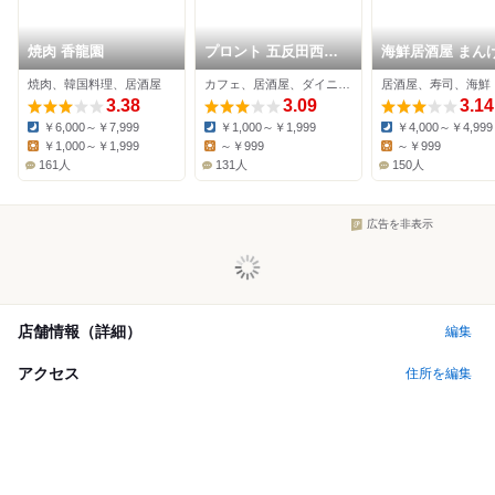
焼肉 香龍園
プロント 五反田西口
海鮮居酒屋 まん
店
すしと刺身 五反
焼肉、韓国料理、居酒屋
カフェ、居酒屋、ダイニングバー
居酒屋、寿司、海鮮
3.38
3.09
3.14
￥6,000～￥7,999
￥1,000～￥1,999
￥4,000～￥4,999
Dinner:
Dinner:
Dinner:
￥1,000～￥1,999
～￥999
～￥999
Lunch:
Lunch:
Lunch:
161人
131人
150人
広告を非表示
店舗情報（詳細）
編集
アクセス
住所を編集