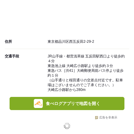
住所
東京都品川区西五反田2-29-2
交通手段
JR山手線・都営浅草線 五反田駅西口より徒歩約
４分
東急池上線 大崎広小路駅より徒歩約３分
東急バス［渋41］大崎郵便局前バス停より徒歩
約１分
（山手通りと桜田通りの交差点付近です。駐車
場はございませんのでご了承ください。）
大崎広小路駅から280m
食べログアプリで地図を開く
広告を非表示