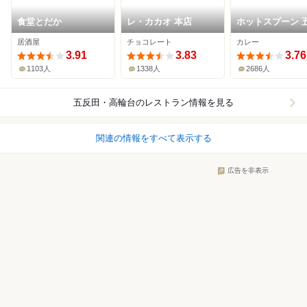
食堂とだか
レ・カカオ 本店
ホットスプーン 
田店
居酒屋
チョコレート
カレー
3.91
3.83
3.76
1103人
1338人
2686人
五反田・高輪台
のレストラン情報を見る
関連の情報をすべて表示する
広告を非表示