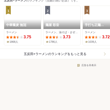
五反田
×
ラーメン
のランキング（点数の高いお店）です。
1
2
3
中華蕎麦 無冠
麺屋 彩音
手打ち正麺
Hachimitsu
ラーメン
ラーメン、油そば・まぜそば、日本酒バー
ラーメン
3.75
3.73
3.72
1868人
1786人
1039人
五反田×ラーメン
のランキングをもっと見る
広告を非表示