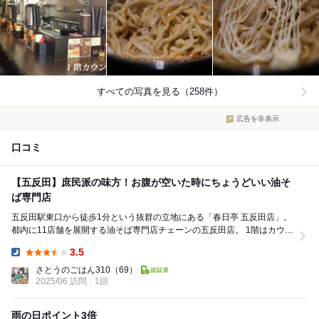
すべての写真を見る（258件）
広告を非表示
口コミ
【五反田】庶民派の味方！お腹が空いた時にちょうどいい油そ
ば専門店
五反田駅東口から徒歩1分という抜群の立地にある「春日亭 五反田店」。
都内に11店舗を展開する油そば専門店チェーンの五反田店。 1階はカウン
ター席のみのコンパクトな造りで、...
3.5
Dinner:
さとうのごはん310
（69）
2025/06 訪問
1回
雨の日ポイント3倍