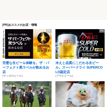
[PR]おススメのお店・情報
PR
PR
完璧な生ビール体験を。ザ・パ
冷えと品質にこだわる生ビー
ーフェクト黒ラベルが飲めるお
ル。スーパードライ SUPERCO
店
LD認定店
(サッポロビール)
(アサヒビール)