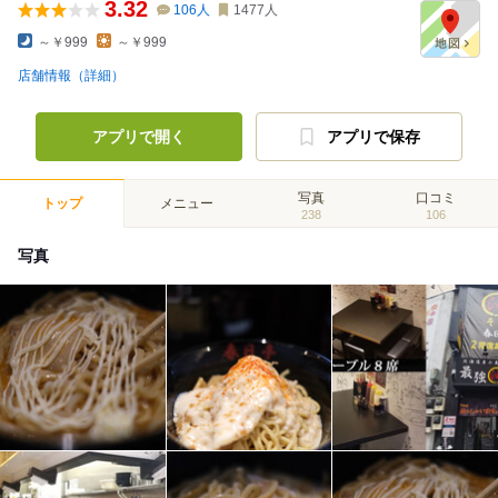
3.32
106
人
1477
人
～￥999
～￥999
店舗情報（詳細）
アプリで開く
アプリで保存
写真
口コミ
トップ
メニュー
238
106
写真