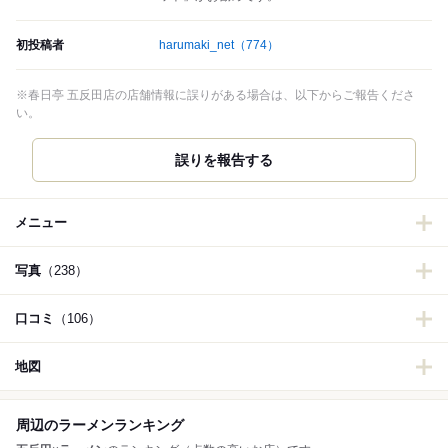
初投稿者
harumaki_net
（774）
※春日亭 五反田店の店舗情報に誤りがある場合は、以下からご報告くださ
い。
誤りを報告する
メニュー
写真
（238）
口コミ
（106）
地図
周辺のラーメンランキング