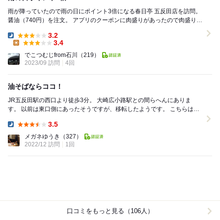
雨が降っていたので雨の日にポイント3倍になる春日亭 五反田店を訪問。
醤油（740円）を注文。 アプリのクーポンに肉盛りがあったので肉盛りも
注文。 少し待って着丼。 卓上の...
3.2
Dinner:
3.4
Lunch:
でこつむじfrom石川
（219）
2023/09 訪問
4回
油そばならココ！
JR五反田駅の西口より徒歩3分。 大崎広小路駅との間らへんにありま
す。 以前は東口側にあったそうですが、移転したようです。 こちらは油
そばがとても人気で、色々な街にあるの...
3.5
Dinner:
メガネゆうき
（327）
2022/12 訪問
1回
口コミをもっと見る（106人）