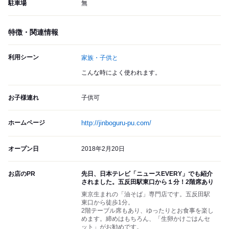
駐車場
無
特徴・関連情報
利用シーン
家族・子供と
こんな時によく使われます。
お子様連れ
子供可
ホームページ
http://jinboguru-pu.com/
オープン日
2018年2月20日
お店のPR
先日、日本テレビ「ニュースEVERY」でも紹介
されました。五反田駅東口から１分！2階席あり
東京生まれの「油そば」専門店です。五反田駅
東口から徒歩1分。
2階テーブル席もあり、ゆったりとお食事を楽し
めます。締めはもちろん、「生卵かけごはんセ
ット」がお勧めです。