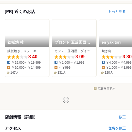
[PR] 近くのお店
もっと見る
鉄板焼 桂
プロント 五反田西口
en yakitori
店
鉄板焼き、ステーキ
カフェ、居酒屋、ダイニングバー
焼き鳥
3.40
3.09
3.30
￥15,000～￥19,999
￥1,000～￥1,999
￥4,000～￥4,999
Dinner:
Dinner:
Dinner:
￥10,000～￥14,999
～￥999
￥1,000～￥1,999
Lunch:
Lunch:
Lunch:
147人
131人
120人
広告を非表示
店舗情報（詳細）
修正
アクセス
住所を修正