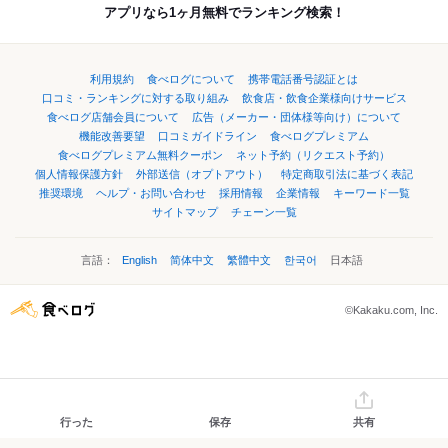
アプリなら1ヶ月無料でランキング検索！
利用規約
食べログについて
携帯電話番号認証とは
口コミ・ランキングに対する取り組み
飲食店・飲食企業様向けサービス
食べログ店舗会員について
広告（メーカー・団体様等向け）について
機能改善要望
口コミガイドライン
食べログプレミアム
食べログプレミアム無料クーポン
ネット予約（リクエスト予約）
個人情報保護方針
外部送信（オプトアウト）
特定商取引法に基づく表記
推奨環境
ヘルプ・お問い合わせ
採用情報
企業情報
キーワード一覧
サイトマップ
チェーン一覧
言語：
English
简体中文
繁體中文
한국어
日本語
©Kakaku.com, Inc.
行った
保存
共有