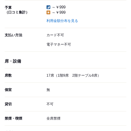
～￥999
予算
（口コミ集計）
～￥999
利用金額分布を見る
支払い方法
カード不可
電子マネー不可
席・設備
席数
17席（1階9席 2階テーブル8席）
個室
無
貸切
不可
禁煙・喫煙
全席禁煙