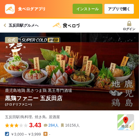
インストール
アプリで開く
五反田駅グルメへ
ログイン
スーパードライ SUPER COLD認定店
公式
鹿児島地鶏 黒さつま鶏 黒王専門酒場
黒鶏ファニー 五反田店
(クロドリファニー)
五反田駅/鳥料理､ 焼き鳥､ 居酒屋
3.43
284
人
16156
人
￥3,000～￥3,999
-