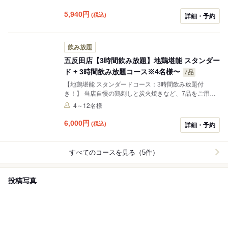
らゆるシーンでお楽しみください！
5,940
円
(税込)
詳細・予約
飲み放題
五反田店【3時間飲み放題】地鶏堪能 スタンダー
ド + 3時間飲み放題コース※4名様〜
7品
【地鶏堪能 スタンダードコース：3時間飲み放題付
き！】 当店自慢の鶏刺しと炭火焼きなど、7品をご用意
しております。 宴会や接待など、少人数でも大人数でも
4～12名様
あらゆるシーンでお楽しみください！
6,000
円
(税込)
詳細・予約
すべてのコースを見る（5件）
投稿写真