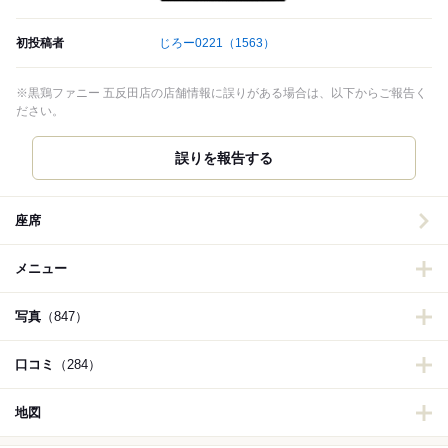
初投稿者
じろー0221
（1563）
※黒鶏ファニー 五反田店の店舗情報に誤りがある場合は、以下からご報告く
ださい。
誤りを報告する
座席
メニュー
写真
（847）
口コミ
（284）
地図