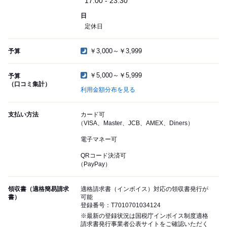
17:00 - 23:30
日
定休日
￥3,000～￥3,999
予算
￥5,000～￥5,999
予算
（口コミ集計）
利用金額分布を見る
支払い方法
カード可
（VISA、Master、JCB、AMEX、Diners）
電子マネー可
QRコード決済可
（PayPay）
領収書（適格簡易請求
適格請求書（インボイス）対応の領収書発行が
書）
可能
登録番号：T7010701034124
※最新の登録状況は国税庁インボイス制度適格
請求書発行事業者公表サイトをご確認いただく