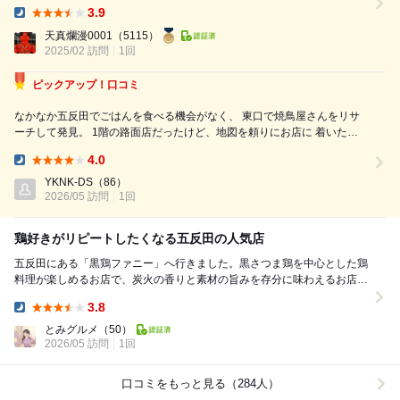
同僚と行ってみたいねと話していて 今回伺いました。 さつま鶏の黒王と
3.9
いう地鶏を使用しているようで、一番最初に2大名物としておすすめいた
Dinner:
だきました。 どちらも食べたかったメニューで、最初のオーダーで ・本
天真爛漫0001
（5115）
気の炭火焼き ・全開盛り 改（鶏のお刺身8点盛...
2025/02 訪問
1回
ピックアップ！口コミ
なかなか五反田でごはんを食べる機会がなく、 東口で焼鳥屋さんをリサ
ーチして発見。 1階の路面店だったけど、地図を頼りにお店に 着いた時
に『ココ⁉︎』って思ったら外装。 焼鳥屋さんというよりBARみたいな雰囲
4.0
気。 (月)の21:30頃だったからお客さんも 少なく、『大丈夫かなぁ⁉︎...
Dinner:
YKNK-DS
（86）
2026/05 訪問
1回
鶏好きがリピートしたくなる五反田の人気店
五反田にある「黒鶏ファニー」へ行きました。黒さつま鶏を中心とした鶏
料理が楽しめるお店で、炭火の香りと素材の旨みを存分に味わえるお店で
す。 まずいただいたのは「黒王全開盛り（6...
3.8
Dinner:
とみグルメ
（50）
2026/05 訪問
1回
口コミをもっと見る（284人）