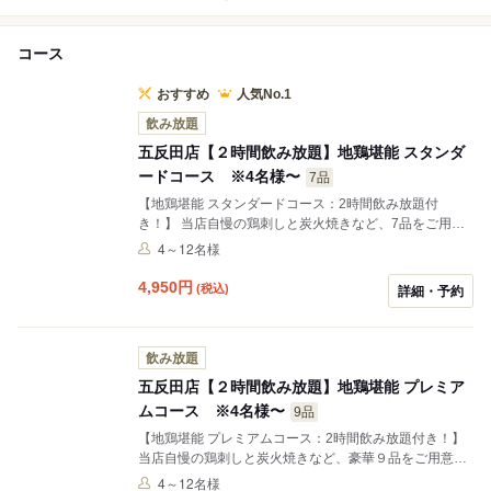
コース
おすすめ
人気No.1
飲み放題
五反田店【２時間飲み放題】地鶏堪能 スタンダ
ードコース ※4名様〜
7品
【地鶏堪能 スタンダードコース：2時間飲み放題付
き！】 当店自慢の鶏刺しと炭火焼きなど、7品をご用意
しております。 宴会や接待など、少人数でも大人数でも
4～12名様
あらゆるシーンでお楽しみください！
4,950
円
(税込)
詳細・予約
飲み放題
五反田店【２時間飲み放題】地鶏堪能 プレミア
ムコース ※4名様〜
9品
【地鶏堪能 プレミアムコース：2時間飲み放題付き！】
当店自慢の鶏刺しと炭火焼きなど、豪華９品をご用意し
ております。 宴会や接待など、少人数でも大人数でもあ
4～12名様