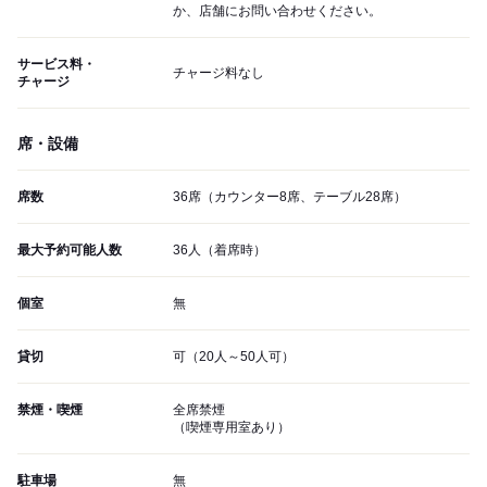
か、店舗にお問い合わせください。
サービス料・
チャージ料なし
チャージ
席・設備
席数
36席（カウンター8席、テーブル28席）
最大予約可能人数
36人（着席時）
個室
無
貸切
可（20人～50人可）
禁煙・喫煙
全席禁煙
（喫煙専用室あり）
駐車場
無