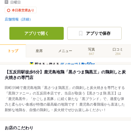
日曜日
本日夜空席あり
店舗情報（詳細）
アプリで開く
アプリで保存
写真
口コミ
トップ
座席
メニュー
847
284
50
貯まる・使える
ディナーで人数×
pt
【五反田駅徒歩5分】鹿児島地鶏「黒さつま鶏黒王」の鶏刺しと炭
火焼きの専門店
田町/川崎で鹿児島地鶏「黒さつま鶏黒王」の鶏刺しと炭火焼きを専門とする
『黒鶏ファニー』の五反田本店です。当店が取扱う【黒さつま鶏 黒王】は
「鹿児島黒牛」「かごしま黒豚」に続く新たな「黒ブランド」で、適度な弾
力と柔らかい食感が特徴の最高級の地鶏です！ 鹿児島の養鶏場から直送した
新鮮な地鶏を、自慢の鶏刺し・炭火焼でぜひお楽しみください！
お店のこだわり