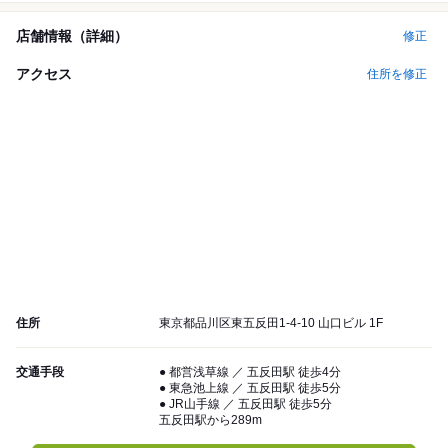
店舗情報（詳細）
修正
アクセス
住所を修正
住所
東京都品川区東五反田1-4-10 山口ビル 1F
交通手段
● 都営浅草線 ／ 五反田駅 徒歩4分
● 東急池上線 ／ 五反田駅 徒歩5分
● JR山手線 ／ 五反田駅 徒歩5分
五反田駅から289m