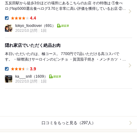
五反田駅から徒歩3分ほどの場所にあるこちらのお店 その特徴は ①食べ
ログtop5000選出食べログ3.70と非常に高い評価を獲得しているお店 ②ナ
チュラルワイ...
4.4
Dinner:
tokyo_foodlover
（691）
2022/10 訪問
1回
隠れ家店でいただく絶品お肉
本日いただいたのは、極コース。 7700円で7品いただける高コスパで
す。 ・味噌漬けサーロインのピンチョ ・賀茂茄子焼き ・メンチカツ ・水
牛モッツァレッラと季節野菜...
3.9
Dinner:
ka___sn8
（1609）
2022/10 訪問
1回
口コミをもっと見る（297人）