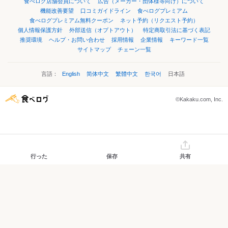
食べログ店舗会員について
広告（メーカー・団体様等向け）について
機能改善要望
口コミガイドライン
食べログプレミアム
食べログプレミアム無料クーポン
ネット予約（リクエスト予約）
個人情報保護方針
外部送信（オプトアウト）
特定商取引法に基づく表記
推奨環境
ヘルプ・お問い合わせ
採用情報
企業情報
キーワード一覧
サイトマップ
チェーン一覧
言語：
English
简体中文
繁體中文
한국어
日本語
©Kakaku.com, Inc.
行った
保存
共有