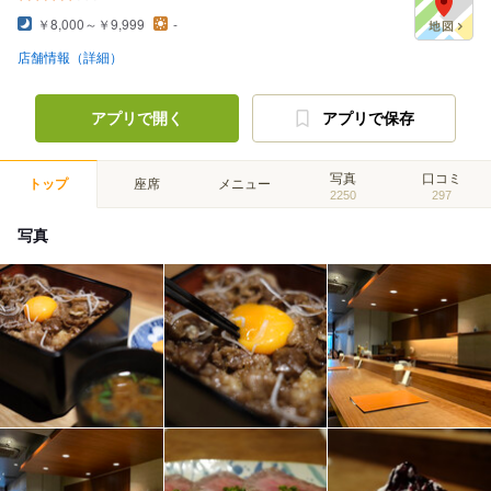
￥8,000～￥9,999
-
店舗情報（詳細）
アプリで開く
アプリで保存
写真
口コミ
トップ
座席
メニュー
2250
297
写真