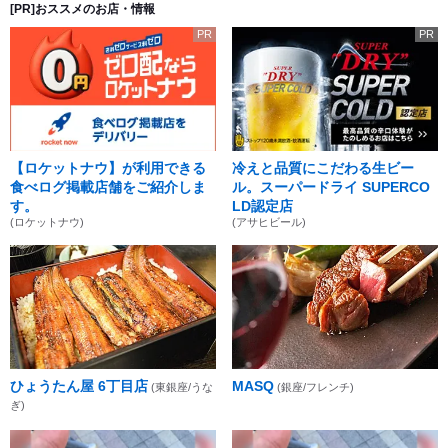
[PR]おススメのお店・情報
PR
PR
【ロケットナウ】が利用できる
冷えと品質にこだわる生ビー
食べログ掲載店舗をご紹介しま
ル。スーパードライ SUPERCO
す。
LD認定店
(ロケットナウ)
(アサヒビール)
ひょうたん屋 6丁目店
MASQ
(東銀座/うな
(銀座/フレンチ)
ぎ)