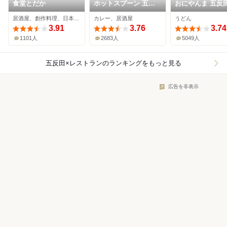
食堂とだか
ホットスプーン 五反
おにやんま 五反
田店
店
居酒屋、創作料理、日本料理
カレー、居酒屋
うどん
3.91
3.76
3.74
1101人
2683人
5049人
五反田×レストラン
のランキングをもっと見る
広告を非表示