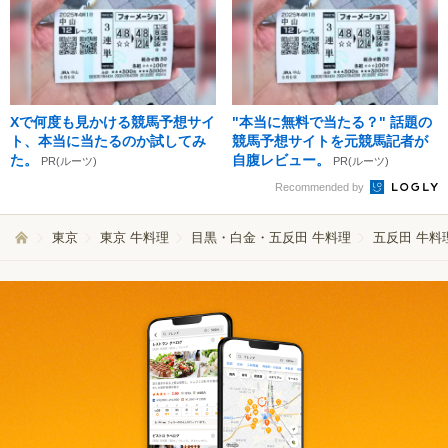
Xで何度も見かける競馬予想サイ
"本当に無料で当たる？" 話題の
ト、本当に当たるのか試してみ
競馬予想サイトを元競馬記者が
た。
自腹レビュー。
PR(ルーツ)
PR(ルーツ)
Recommended by
東京
東京 牛料理
目黒・白金・五反田 牛料理
五反田 牛料