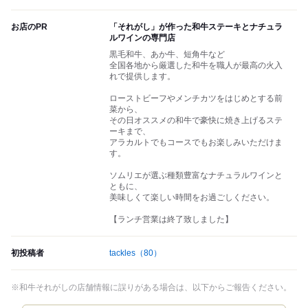
お店のPR
「それがし」が作った和牛ステーキとナチュラ
ルワインの専門店
黒毛和牛、あか牛、短角牛など
全国各地から厳選した和牛を職人が最高の火入
れで提供します。
ローストビーフやメンチカツをはじめとする前
菜から、
その日オススメの和牛で豪快に焼き上げるステ
ーキまで、
アラカルトでもコースでもお楽しみいただけま
す。
ソムリエが選ぶ種類豊富なナチュラルワインと
ともに、
美味しくて楽しい時間をお過ごしください。
【ランチ営業は終了致しました】
初投稿者
tackles
（80）
※和牛それがしの店舗情報に誤りがある場合は、以下からご報告ください。