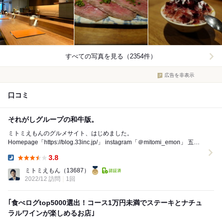
すべての写真を見る（2354件）
広告を非表示
口コミ
それがしグループの和牛版。
ミトミえもんのグルメサイト、はじめました。
Homepage「https://blog.33inc.jp/」 instagram「＠mitomi_emon」 五反
田エリア...
3.8
Dinner:
ミトミえもん
（13687）
2022/12 訪問
1回
｢食べログtop5000選出！コース1万円未満でステーキとナチュ
ラルワインが楽しめるお店｣