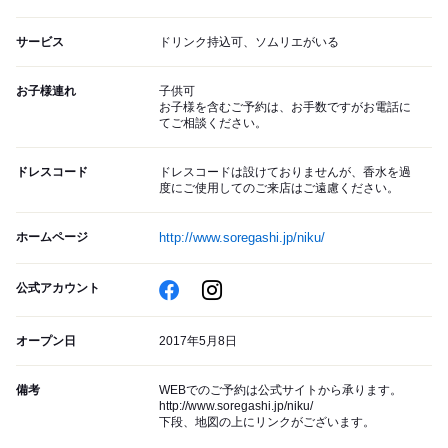
サービス
ドリンク持込可、ソムリエがいる
お子様連れ
子供可
お子様を含むご予約は、お手数ですがお電話に
てご相談ください。
ドレスコード
ドレスコードは設けておりませんが、香水を過
度にご使用してのご来店はご遠慮ください。
ホームページ
http://www.soregashi.jp/niku/
公式アカウント
オープン日
2017年5月8日
備考
WEBでのご予約は公式サイトから承ります。
http://www.soregashi.jp/niku/
下段、地図の上にリンクがございます。