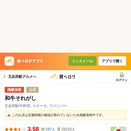
インストール
アプリで開く
五反田駅グルメへ
ログイン
公式
和牛それがし
五反田駅/牛料理､ ステーキ､ ワインバー
このお店は店舗情報の確認が取れていないため掲載保留中です。
3.58
297
人
28233
人