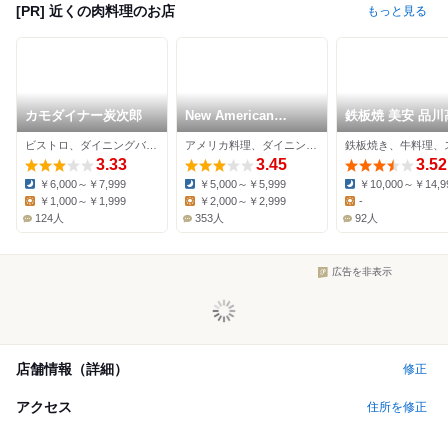
[PR] 近くの肉料理のお店
もっと見る
カモダイナー炭次郎
New American
鉄板焼 美安 品川
Dining GOTTA
ビストロ、ダイニングバー、肉料理
アメリカ料理、ダイニングバー、肉料理
3.33
3.45
3.52
￥6,000～￥7,999
￥5,000～￥5,999
￥10,000～￥14,9
Dinner:
Dinner:
Dinner:
￥1,000～￥1,999
￥2,000～￥2,999
-
Lunch:
Lunch:
Lunch:
124人
353人
92人
広告を非表示
店舗情報（詳細）
修正
アクセス
住所を修正