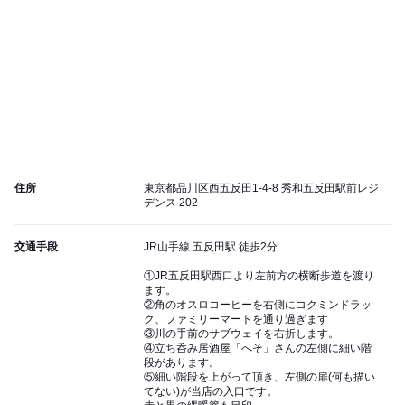
住所
東京都品川区西五反田1-4-8 秀和五反田駅前レジ
デンス 202
交通手段
JR山手線 五反田駅 徒歩2分
①JR五反田駅西口より左前方の横断歩道を渡り
ます。
②角のオスロコーヒーを右側にコクミンドラッ
ク、ファミリーマートを通り過ぎます
③川の手前のサブウェイを右折します。
④立ち呑み居酒屋「へそ」さんの左側に細い階
段があります。
⑤細い階段を上がって頂き、左側の扉(何も描い
てない)が当店の入口です。