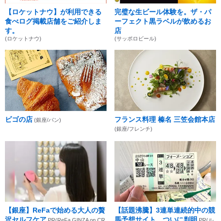
【ロケットナウ】が利用できる
完璧な生ビール体験を。ザ・パ
食べログ掲載店舗をご紹介しま
ーフェクト黒ラベルが飲めるお
す。
店
(ロケットナウ)
(サッポロビール)
ビゴの店
フランス料理 榛名 三笠会館本店
(銀座/パン)
(銀座/フレンチ)
【銀座】ReFaで始める大人の贅
【話題沸騰】3連単連続的中の競
沢セルフケア
馬予想サイト、ついに判明
PR(ReFa GINZA on CR
PR(ル