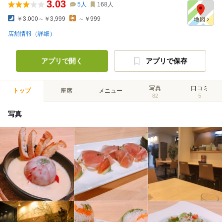
3.03
5
人
168
人
￥3,000～￥3,999
～￥999
店舗情報（詳細）
アプリで開く
アプリで保存
写真
口コミ
トップ
座席
メニュー
82
5
写真