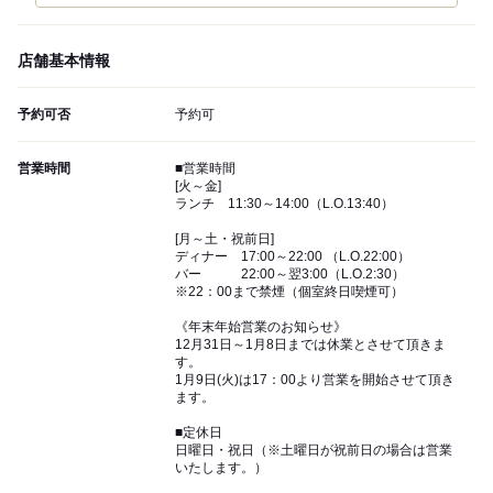
店舗基本情報
予約可否
予約可
営業時間
■営業時間
[火～金]
ランチ 11:30～14:00（L.O.13:40）
[月～土・祝前日]
ディナー 17:00～22:00 （L.O.22:00）
バー 22:00～翌3:00（L.O.2:30）
※22：00まで禁煙（個室終日喫煙可）
《年末年始営業のお知らせ》
12月31日～1月8日までは休業とさせて頂きま
す。
1月9日(火)は17：00より営業を開始させて頂き
ます。
■定休日
日曜日・祝日（※土曜日が祝前日の場合は営業
いたします。）