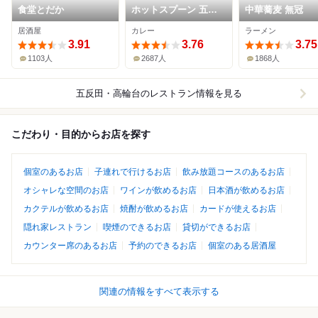
食堂とだか
ホットスプーン 五反
中華蕎麦 無冠
田店
居酒屋
カレー
ラーメン
3.91
3.76
3.75
1103人
2687人
1868人
五反田・高輪台
のレストラン情報を見る
こだわり・目的からお店を探す
個室のあるお店
子連れで行けるお店
飲み放題コースのあるお店
オシャレな空間のお店
ワインが飲めるお店
日本酒が飲めるお店
カクテルが飲めるお店
焼酎が飲めるお店
カードが使えるお店
隠れ家レストラン
喫煙のできるお店
貸切ができるお店
カウンター席のあるお店
予約のできるお店
個室のある居酒屋
関連の情報をすべて表示する