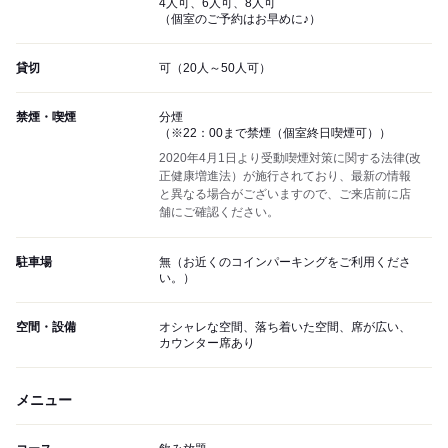
4人可、6人可、8人可
（個室のご予約はお早めに♪）
貸切
可（20人～50人可）
禁煙・喫煙
分煙
（※22：00まで禁煙（個室終日喫煙可））
2020年4月1日より受動喫煙対策に関する法律(改
正健康増進法）が施行されており、最新の情報
と異なる場合がございますので、ご来店前に店
舗にご確認ください。
駐車場
無（お近くのコインパーキングをご利用くださ
い。）
空間・設備
オシャレな空間、落ち着いた空間、席が広い、
カウンター席あり
メニュー