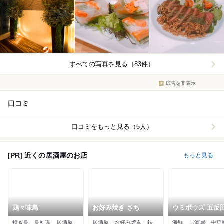
すべての写真を見る（83件）
広告を非表示
口コミ
口コミをもっと見る（5人）
[PR] 近くの居酒屋のお店
もっと見る
鶏々味鳥
お好み焼き さち
ウミボウズ 五反
前店
焼き鳥、鳥料理、居酒屋
居酒屋、お好み焼き、鉄板焼き
海鮮、居酒屋、中華