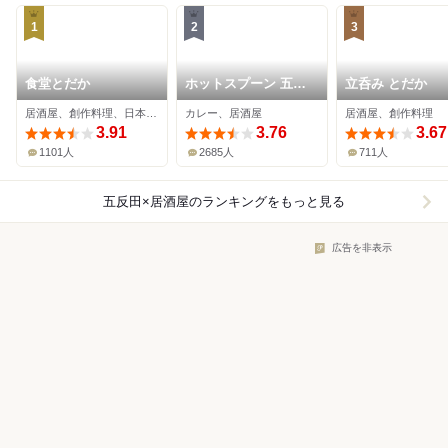
1
2
3
食堂とだか
ホットスプーン 五反
立呑み とだか
田店
居酒屋、創作料理、日本料理
カレー、居酒屋
居酒屋、創作料理
3.91
3.76
3.67
1101人
2685人
711人
五反田×居酒屋
のランキングをもっと見る
広告を非表示