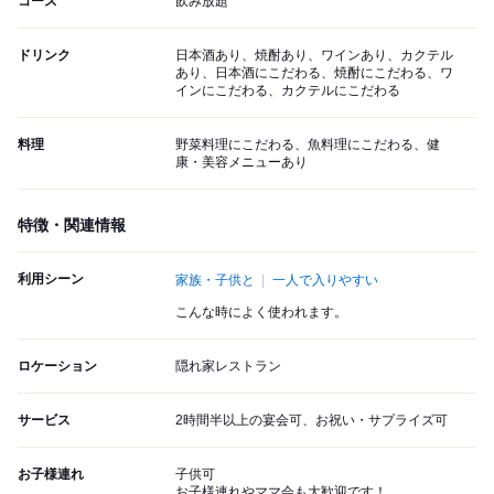
コース
飲み放題
ドリンク
日本酒あり、焼酎あり、ワインあり、カクテル
あり、日本酒にこだわる、焼酎にこだわる、ワ
インにこだわる、カクテルにこだわる
料理
野菜料理にこだわる、魚料理にこだわる、健
康・美容メニューあり
特徴・関連情報
利用シーン
家族・子供と
一人で入りやすい
こんな時によく使われます。
ロケーション
隠れ家レストラン
サービス
2時間半以上の宴会可、お祝い・サプライズ可
お子様連れ
子供可
お子様連れやママ会も大歓迎です！