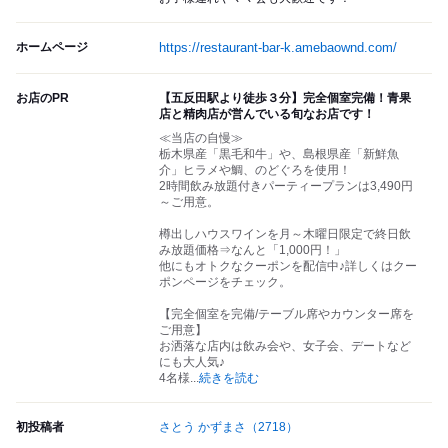
ホームページ
https://restaurant-bar-k.amebaownd.com/
お店のPR
【五反田駅より徒歩３分】完全個室完備！青果
店と精肉店が営んでいる旬なお店です！
≪当店の自慢≫
栃木県産「黒毛和牛」や、島根県産「新鮮魚
介」ヒラメや鯛、のどぐろを使用！
2時間飲み放題付きパーティープランは3,490円
～ご用意。
樽出しハウスワインを月～木曜日限定で終日飲
み放題価格⇒なんと「1,000円！」
他にもオトクなクーポンを配信中♪詳しくはクー
ポンページをチェック。
【完全個室を完備/テーブル席やカウンター席を
ご用意】
お洒落な店内は飲み会や、女子会、デートなど
にも大人気♪
4名様
...
続きを読む
初投稿者
さとう かずまさ
（2718）