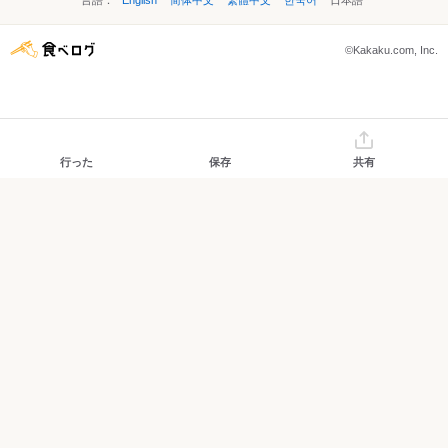
言語：
English
简体中文
繁體中文
한국어
日本語
©Kakaku.com, Inc.
行った
保存
共有