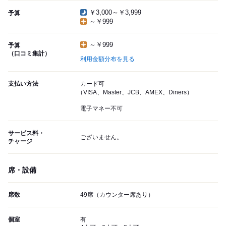
￥3,000～￥3,999
予算
～￥999
～￥999
予算
（口コミ集計）
利用金額分布を見る
支払い方法
カード可
（VISA、Master、JCB、AMEX、Diners）
電子マネー不可
サービス料・
ございません。
チャージ
席・設備
席数
49席（カウンター席あり）
個室
有