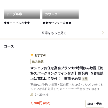
テーブル席
カウンター
◆◆テーブル席◆◆
◆◆カウンター席◆◆
座席をもっと見る
コース
おすすめ
飲み放題
★シェフお任せ宴会プラン★2時間飲み放題【乾
杯スパークリングワイン付き】要予約 5名様以
上は電話にて受付！ 事前予約制
8品
事前のご予約で 前菜・温前菜・炭火焼・パスタの全てを
シェフが当日厳選したメニューでご用意させて頂きま
す。 もちろんドリンクは飲み放題。どうぞゆっくりとお
2～20名様
食事をお楽しみください。お料理は取り分けスタイルと
なっております。
7,700
円
(税込)
詳細・予約