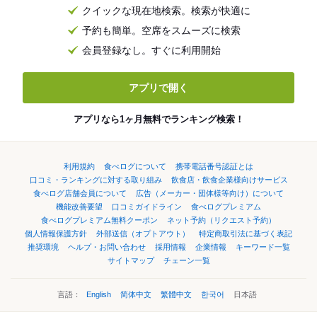
クイックな現在地検索。検索が快適に
予約も簡単。空席をスムーズに検索
会員登録なし。すぐに利用開始
アプリで開く
アプリなら1ヶ月無料でランキング検索！
利用規約
食べログについて
携帯電話番号認証とは
口コミ・ランキングに対する取り組み
飲食店・飲食企業様向けサービス
食べログ店舗会員について
広告（メーカー・団体様等向け）について
機能改善要望
口コミガイドライン
食べログプレミアム
食べログプレミアム無料クーポン
ネット予約（リクエスト予約）
個人情報保護方針
外部送信（オプトアウト）
特定商取引法に基づく表記
推奨環境
ヘルプ・お問い合わせ
採用情報
企業情報
キーワード一覧
サイトマップ
チェーン一覧
言語：
English
简体中文
繁體中文
한국어
日本語