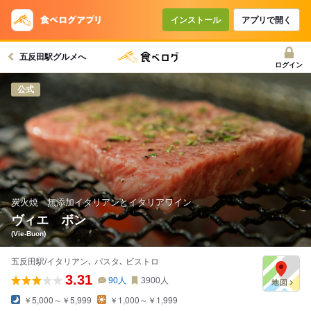
コースで使えるクーポン
戻る
インストール
アプリで開く
五反田駅グルメへ
クーポンを利用せず予約する
ログイン
公式
炭火焼 無添加イタリアンとイタリアワイン
ヴィエ ボン
(Vie-Buon)
五反田駅/イタリアン､ パスタ､ ビストロ
3.31
90
人
3900
人
￥5,000～￥5,999
￥1,000～￥1,999