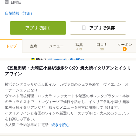
日曜日
店舗情報（詳細）
アプリで開く
アプリで保存
写真
口コミ
クーポン
トップ
座席
メニュー
479
90
1
50
貯まる
ディナーで人数×
pt
《五反田駅・大崎広小路駅徒歩5~6分》炭火焼イタリアンとイタリ
アワイン
横浜テンダロッサや五反田イル カヴァロのシェフを経て ヴィエボン オ
ーナーシェフとなり
ヴェネト伝統料理 バッカラ マンテカートや魅惑のポレンタグラタン・本物
のティラミスまで トレヴィーゾで修行を活かし、イタリア各地を周り 無添
加炭火焼イタリアンなど 様々なメニューを豊富に堪能して頂けます。
イタリアワインと各国のワインを厳選しリーズナブルに・大人のカジュアル
をお楽しみ下さい。
大人数ご予約は早めに電話
...
続きを読む