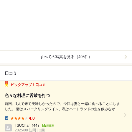
すべての写真を見る（495件）
口コミ
ピックアップ！口コミ
色々な料理に舌鼓を打つ
前回、1人で来て美味しかったので、今回は妻と一緒に食べることにしま
した。 妻はスパークリングワイン、私はハートランドの生を飲みながら
メニューを見て、まずはカウンター席の前の壁に貼ってあった鮮魚のカル
4.0
パッチョ、津軽どりのガランティーナ、スモークサーモンとカブのマリネ
Dinner:
のVie-buon人気3種盛り...
TSUChar
（44）
2025/08 訪問
2回