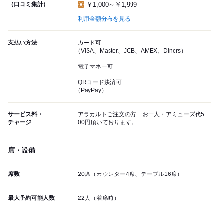
（口コミ集計）
￥1,000～￥1,999
利用金額分布を見る
支払い方法
カード可
（VISA、Master、JCB、AMEX、Diners）
電子マネー可
QRコード決済可
（PayPay）
サービス料・
アラカルトご注文の方 お一人・アミューズ代5
チャージ
00円頂いております。
席・設備
席数
20席（カウンター4席、テーブル16席）
最大予約可能人数
22人（着席時）