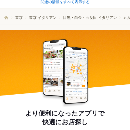
関連の情報をすべて表示する
東京
東京 イタリアン
目黒・白金・五反田 イタリアン
五
より便利になったアプリで
快適にお店探し