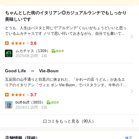
ちゃんとした街のイタリアン◎カジュアルランチでもしっかり
美味しいです
どうも、人生はパスタと同じで“アルデンテ”くらいがちょうどいいと思っ
ているムカチャスです ノリで思い付いておきながら、自分でも書いてて
意味が分かりません。 そんな理由を...
3.6
Lunch:
ムカチャス
（1309）
2025/08 訪問
1回
Good Life ～ Vie-Boun
五反田の山手通りと目黒川に挟まれた、「かれーの店 うどん」があるエ
リアのイタリアン「ヴィエ ボン Vie-Buon」でパスタランチ。今年の７月
で８周年を迎えられたそうで、おめでとう...
3.7
Lunch:
buff-buff
（3855）
2024/11 訪問
1回
口コミをもっと見る（90人）
店舗情報（詳細）
修正