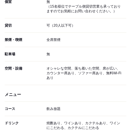
個室
無
（15名様位でテーブル側貸切営業も承っており
ますのでお気軽にお問い合わせください。）
貸切
可（20人以下可）
禁煙・喫煙
全席禁煙
駐車場
無
空間・設備
オシャレな空間、落ち着いた空間、席が広い、
カウンター席あり、ソファー席あり、無料Wi-Fi
あり
メニュー
コース
飲み放題
ドリンク
焼酎あり、ワインあり、カクテルあり、ワイン
にこだわる、カクテルにこだわる