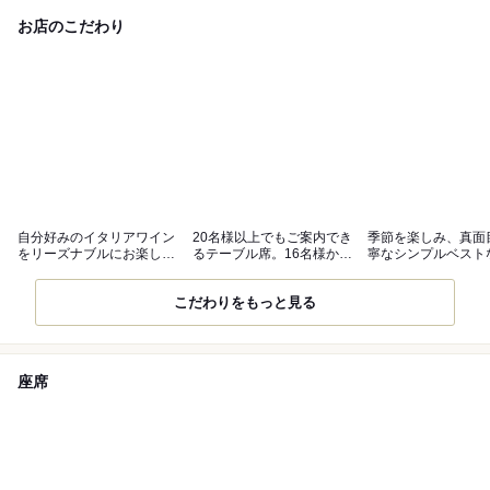
お店のこだわり
自分好みのイタリアワイン
20名様以上でもご案内でき
季節を楽しみ、真面
をリーズナブルにお楽しみ
るテーブル席。16名様から
寧なシンプルベスト
下さい。
貸切可能
加イタリアン
こだわりをもっと見る
座席