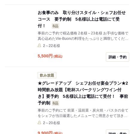
お食事のみ 取り分けスタイル・シェフお任せ
コース 要予約制 5名様以上は電話にて受
付！
8品
事前のご予約で税込価格 2名様～23名様 お手頃な価格で
真心込めたVie-Buonの料理をたっぷりと満喫してくださ
い。
2～22名様
5,500
円
(税込)
詳細・予約
飲み放題
★グレードアップ シェフお任せ宴会プラン★2
時間飲み放題【乾杯スパークリングワイン付
き】要予約 5名様以上は電話にて受付！ 事前
予約制
8品
事前のご予約にて 前菜・温前菜・炭火焼・パスタの全て
をシェフが当日厳選したメニューでご用意させて頂きま
す。 もちろんドリンクは飲み放題。どうぞゆっくりとお
2～20名様
食事をお楽しみください。お料理は取り分けスタイルと
なっております。
9,900
円
(税込)