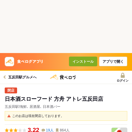
インストール
アプリで開く
五反田駅グルメへ
ログイン
日本酒スローフード 方舟 アトレ五反田店
五反田駅/海鮮､ 居酒屋､ 日本酒バー
このお店は現在閉店しております。
3.22
19
人
864
人