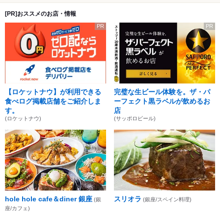
[PR]おススメのお店・情報
PR
PR
【ロケットナウ】が利用できる
完璧な生ビール体験を。ザ・パ
食べログ掲載店舗をご紹介しま
ーフェクト黒ラベルが飲めるお
す。
店
(ロケットナウ)
(サッポロビール)
hole hole cafe＆diner 銀座
スリオラ
(銀
(銀座/スペイン料理)
座/カフェ)