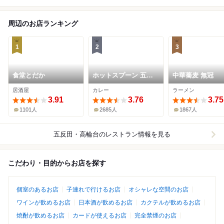
周辺のお店ランキング
1
2
3
食堂とだか
ホットスプーン 五反
中華蕎麦 無冠
田店
居酒屋
カレー
ラーメン
3.91
3.76
3.75
1101人
2685人
1867人
五反田・高輪台
のレストラン情報を見る
こだわり・目的からお店を探す
個室のあるお店
子連れで行けるお店
オシャレな空間のお店
ワインが飲めるお店
日本酒が飲めるお店
カクテルが飲めるお店
焼酎が飲めるお店
カードが使えるお店
完全禁煙のお店