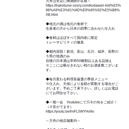
方舟は全店に唎酒師が在籍！
https://hakobune-ceory.com/kodawari-list/%E5%
88%A9%E3%81%8D%E9%85%92%E5%B8%
AB.html
◆地元の酒は地元の食材で
生産者の方から日本の四季に合わせた仕入れ
◆食材はほぼすべて国内産に限定
トレーサビリティの徹底
◆都内屈指！新潟、富山、石川、福井、長野の
５県の地酒のみ
自慢の日本酒は常時50種類以上ある品揃え
※ここには載せきれない程のお酒多数ございま
す。
◆毎月変わる料理長厳選の季節メニュー
※仕入れ、天候により金額が変動する場合がご
ざいます。予めご了承下さい。詳しくはお電話
にてお問合せ下さい。
◆一期一会 Youtubeにて只今の旬をご紹介！
（※音がでます）
https://youtu.be/hvFL5WYHo9o
～方舟の他店舗案内～