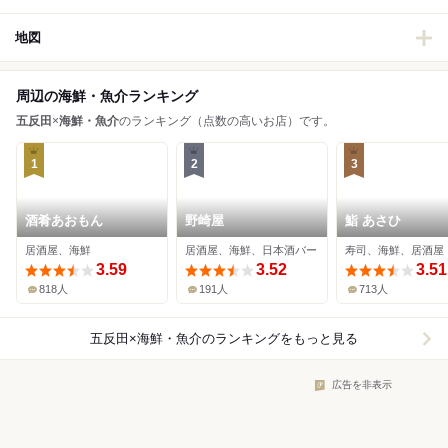
地図
周辺の海鮮・魚介ランキング
五反田
×
海鮮・魚介
のランキング（点数の高いお店）です。
1
2
3
酒肴あおもん
野崎屋
鮨 あさひ
居酒屋、海鮮
居酒屋、海鮮、日本酒バー
寿司、海鮮、居酒屋
3.59
3.52
3.51
818人
191人
713人
五反田×海鮮・魚介
のランキングをもっと見る
広告を非表示