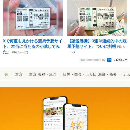
Xで何度も見かける競馬予想サイ
【話題沸騰】3連単連続的中の競
ト、本当に当たるのか試してみ
馬予想サイト、ついに判明
PR(ル
た。
ーツ)
PR(ルーツ)
Recommended by
東京
東京 海鮮・魚介
目黒・白金・五反田 海鮮・魚介
五