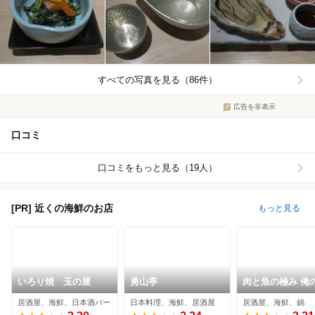
すべての写真を見る（86件）
広告を非表示
口コミ
口コミをもっと見る（19人）
[PR] 近くの海鮮のお店
もっと見る
いろり焼 玉の屋
勇山亭
肉と魚の極み 俺
烹 たくみ 五反田
居酒屋、海鮮、日本酒バー
日本料理、海鮮、居酒屋
居酒屋、海鮮、鍋