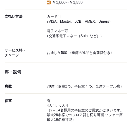
￥1,000～￥1,999
支払い方法
カード可
（VISA、Master、JCB、AMEX、Diners）
電子マネー可
（交通系電子マネー（Suicaなど））
サービス料・
お通し￥500 〈季節の逸品と食前酒付き〉
チャージ
席・設備
席数
70席（個室2つ、半個室４つ、全席テーブル席）
個室
有
4人可、6人可
（2～14名様用の半個室のご用意がございます。
最大28名様でのフロア貸し切り可能 ソファー席
最大16名様可能）