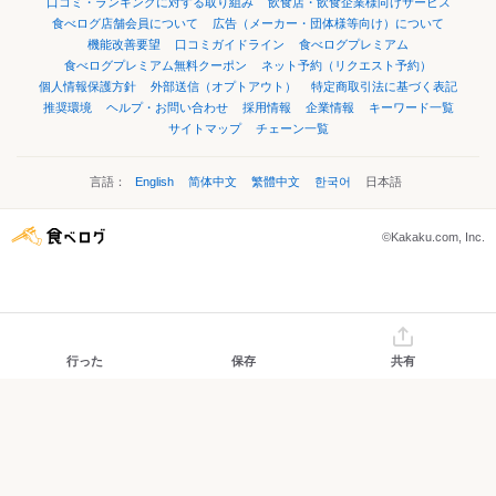
口コミ・ランキングに対する取り組み
飲食店・飲食企業様向けサービス
食べログ店舗会員について
広告（メーカー・団体様等向け）について
機能改善要望
口コミガイドライン
食べログプレミアム
食べログプレミアム無料クーポン
ネット予約（リクエスト予約）
個人情報保護方針
外部送信（オプトアウト）
特定商取引法に基づく表記
推奨環境
ヘルプ・お問い合わせ
採用情報
企業情報
キーワード一覧
サイトマップ
チェーン一覧
言語：
English
简体中文
繁體中文
한국어
日本語
©Kakaku.com, Inc.
行った
保存
共有