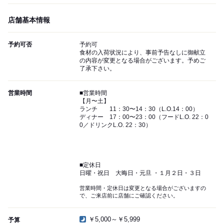
店舗基本情報
予約可否
予約可
食材の入荷状況により、事前予告なしに御献立
の内容が変更となる場合がございます。予めご
了承下さい。
営業時間
■営業時間
【月〜土】
ランチ 11：30〜14：30（L.O.14：00）
ディナー 17：00〜23：00（フードL.O. 22：0
0／ドリンクL.O. 22：30）
■定休日
日曜・祝日 大晦日・元旦 ・１月２日・３日
営業時間・定休日は変更となる場合がございますの
で、ご来店前に店舗にご確認ください。
￥5,000～￥5,999
予算