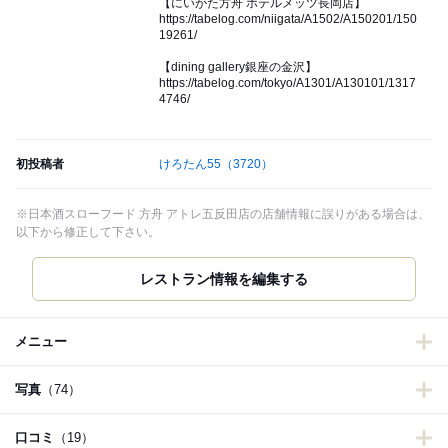
【にいがた方舟 ホテルメッツ長岡店】
https://tabelog.com/niigata/A1502/A150201/150
19261/
【dining gallery銀座の金沢】
https://tabelog.com/tokyo/A1301/A130101/1317
4746/
初投稿者
けろたん55
（3720）
※日本酒スローフード 方舟 アトレ五反田店の店舗情報に誤りがある場合は、
以下から修正して下さい。
レストラン情報を編集する
メニュー
写真
（74）
口コミ
（19）