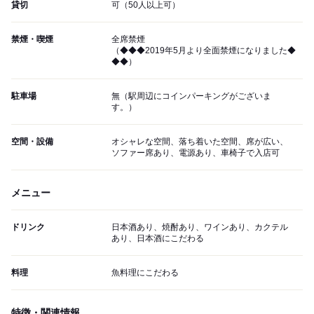
貸切
可（50人以上可）
禁煙・喫煙
全席禁煙
（◆◆◆2019年5月より全面禁煙になりました◆
◆◆）
駐車場
無（駅周辺にコインパーキングがございま
す。）
空間・設備
オシャレな空間、落ち着いた空間、席が広い、
ソファー席あり、電源あり、車椅子で入店可
メニュー
ドリンク
日本酒あり、焼酎あり、ワインあり、カクテル
あり、日本酒にこだわる
料理
魚料理にこだわる
特徴・関連情報