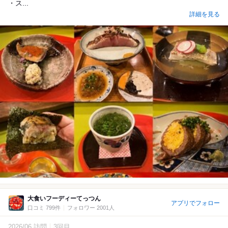
・ス...
詳細を見る
大食いフーディーてっつん
アプリでフォロー
口コミ 799件
フォロワー 2001人
2026/06 訪問
3回目