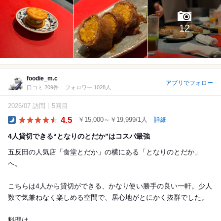
12
foodie_m.c
アプリでフォロー
口コミ 209件
フォロワー 1028人
2026/07 訪問
5回目
4.5
￥15,000～￥19,999/1人
詳細
Dinner
4人貸切できる“となりのとだか”はコスパ最強
五反田の人気店「食堂とだか」の横にある「となりのとだか」
へ。
こちらは4人から貸切ができる、かなり使い勝手の良い一軒。少人
数で気兼ねなく楽しめる空間で、居心地がとにかく抜群でした。
料理は...