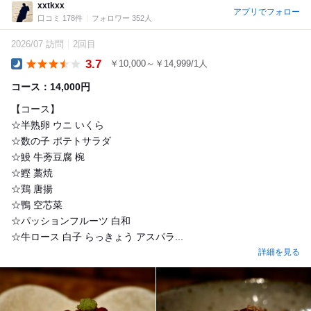
xxtkxx
アプリでフォロー
口コミ 178件
フォロワー 352人
2026/07 訪問
2回目
3.7
￥10,000～￥14,999/1人
Dinner
コース：14,000円
【コース】
☆半熟卵 ウニ いくら
☆数の子 ポテトサラダ
☆鰻 牛蒡豆腐 椀
☆鰹 藁焼
☆鶏 唐揚
☆鴨 空芯菜
☆パッションフルーツ 白和
☆牛ロース 白子 らっきょう アスパラ...
詳細を見る