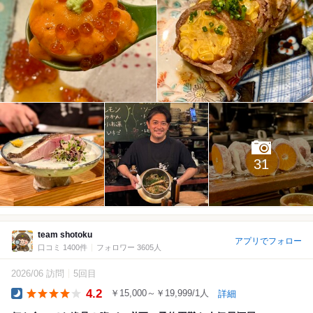
31
team shotoku
アプリでフォロー
口コミ 1400件
フォロワー 3605人
2026/06 訪問
5回目
4.2
￥15,000～￥19,999/1人
詳細
Dinner