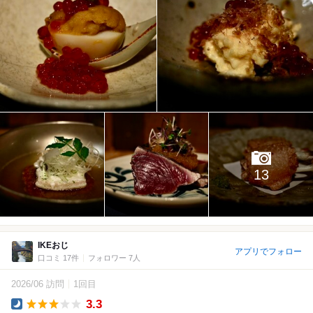
13
IKEおじ
アプリでフォロー
口コミ 17件
フォロワー 7人
2026/06 訪問
1回目
3.3