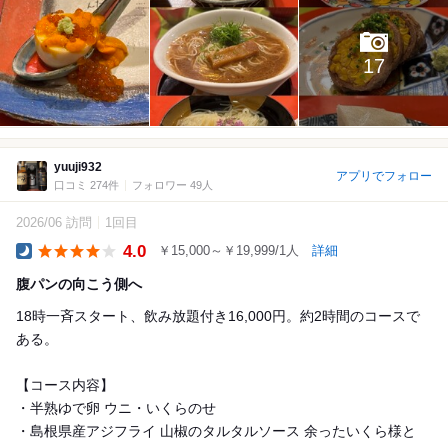
17
yuuji932
アプリでフォロー
口コミ 274件
フォロワー 49人
2026/06 訪問
1回目
4.0
￥15,000～￥19,999/1人
詳細
Dinner
腹パンの向こう側へ
18時一斉スタート、飲み放題付き16,000円。約2時間のコースで
ある。
【コース内容】
・半熟ゆで卵 ウニ・いくらのせ
・島根県産アジフライ 山椒のタルタルソース 余ったいくら様と