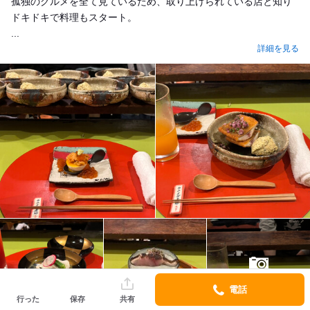
孤独のグルメを全て見ているため、取り上げられている店と知り
ドキドキで料理もスタート。
...
詳細を見る
12
電話
行った
保存
共有