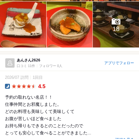
18
あんさん2626
アプリでフォロー
口コミ 11件
フォロワー 0人
2026/07 訪問
1回目
4.5
Dinner
予約の取れない名店！！
仕事仲間とお邪魔しました。
どのお料理も美味しくて美味しくて
お腹が苦しいほど食べました
お持ち帰りもできるとのことだったので
とっても安心して食べることができました...