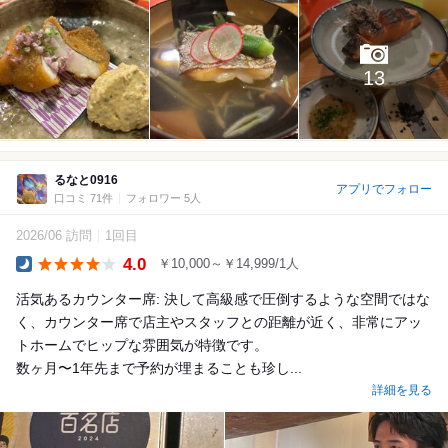
13
るなと0916
アプリでフォロー
口コミ 71件
フォロワー 5人
2026/06 訪問
1回目
4.0
￥10,000～￥14,999/1人
Dinner
活気あるカウンター席: 決して高級感で圧倒するような空間ではな
く、カウンター席で店主やスタッフとの距離が近く、非常にアッ
トホームでヒップな雰囲気が特徴です。
数ヶ月〜1年先まで予約が埋まることも珍し...
詳細を見る