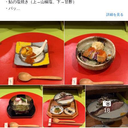
・鮎の塩焼き（上→山椒塩、下→甘酢）
・パッ...
詳細を見る
18