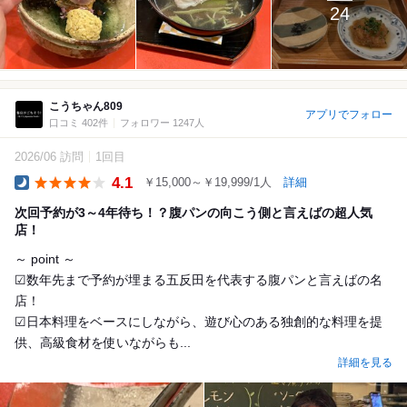
24
こうちゃん809
アプリでフォロー
口コミ 402件
フォロワー 1247人
2026/06 訪問
1回目
4.1
￥15,000～￥19,999/1人
詳細
Dinner
次回予約が3～4年待ち！？腹パンの向こう側と言えばの超人気
店！
～ point ～
︎︎︎︎︎︎☑︎数年先まで予約が埋まる五反田を代表する腹パンと言えばの名
店！
︎︎︎︎︎︎☑︎日本料理をベースにしながら、遊び心のある独創的な料理を提
供、高級食材を使いながらも...
詳細を見る