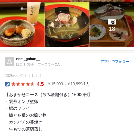
18
nnm_gohan__
アプリでフォロー
口コミ 31件
フォロワー 2人
2026/06 訪問
1回目
4.5
￥15,000～￥19,999/1人
Dinner
【おまかせコース（飲み放題付き）16000円】
・雲丹オンザ煮卵
・鱈のフライ
・鱸と冬瓜のお吸い物
・カンパチの藁焼き
・牛もつの茶碗蒸し