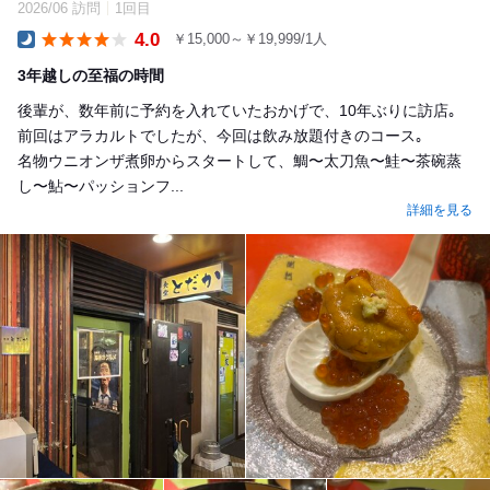
2026/06 訪問
1回目
4.0
￥15,000～￥19,999/1人
Dinner
3年越しの至福の時間
後輩が、数年前に予約を入れていたおかげで、10年ぶりに訪店｡
前回はアラカルトでしたが、今回は飲み放題付きのコース｡
名物ウニオンザ煮卵からスタートして、鯛〜太刀魚〜鮭〜茶碗蒸
し〜鮎〜パッションフ...
詳細を見る