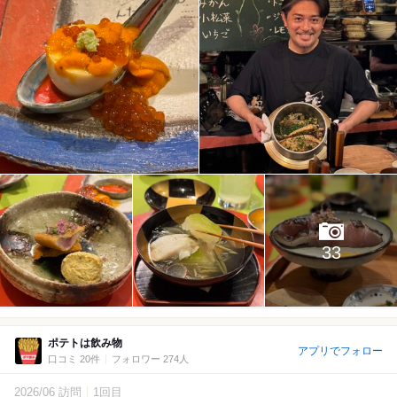
33
ポテトは飲み物
アプリでフォロー
口コミ 20件
フォロワー 274人
2026/06 訪問
1回目