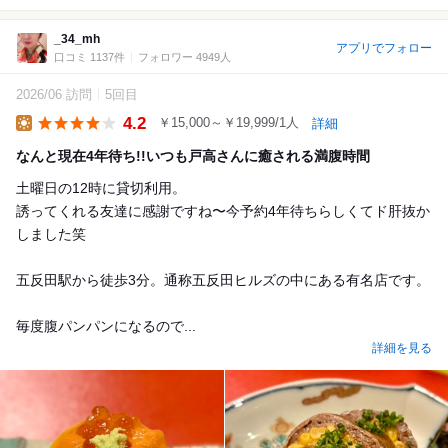
_34_mh
アプリでフォロー
口コミ 1137件
フォロワー 4949人
2026/06 訪問
5回目
4.2
￥15,000～￥19,999/1人
詳細
Lunch
なんと現在4年待ち!!いつも戸高さんに癒される満腹時間
土曜日の12時に貸切利用。
誘ってくれる友達に感謝ですね〜今予約4年待ちらしくてド肝抜か
しました笑
五反田駅から徒歩3分。通称五反田ヒルズの中にある有名店です。
毎度腹パンパンになるので...
詳細を見る