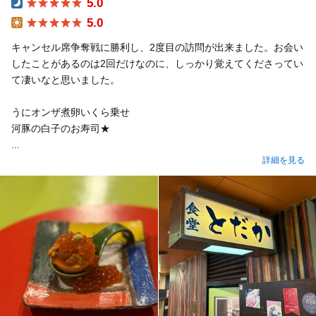
5.0
Dinner
5.0
Lunch
キャンセル席争奪戦に勝利し、2度目の訪問が出来ました。お会い
したことがあるのは2回だけなのに、しっかり覚えてくださってい
て凄いなと思いました。
うにオンザ煮卵いくら乗せ
河豚の白子のお寿司★
...
詳細を見る