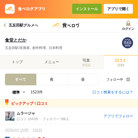
インストール
アプリで開く
五反田駅グルメへ
ログイン
食堂とだか
五反田駅/居酒屋､ 創作料理､ 日本料理
写真
口コミ
トップ
メニュー
20111
1101
すべて
夜
昼
フォロー中
口コミ検索をするには？
1523件
ピックアップ！口コミ
ムラージャ
アプリでフォロー
口コミ 1043件
フォロワー 396人
2026/01 訪問
2回目