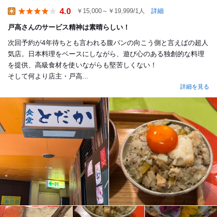
4.0
￥15,000～￥19,999/1人
詳細
Lunch
戸高さんのサービス精神は素晴らしい！
次回予約が4年待ちとも言われる腹パンの向こう側と言えばの超人
気店。日本料理をベースにしながら、遊び心のある独創的な料理
を提供、高級食材を使いながらも堅苦しくない！
︎︎︎︎︎︎そして何より店主・戸高...
詳細を見る