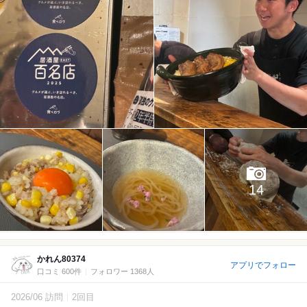
14
かれん80374
アプリでフォロー
口コミ 600件
フォロワー 1368人
2026/06 訪問
2回目