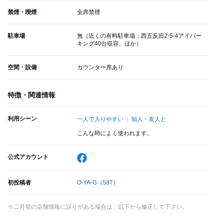
禁煙・喫煙
全席禁煙
駐車場
無（近くの有料駐車場：西五反田2-5-4アイパー
キング40台収容、ほか）
空間・設備
カウンター席あり
特徴・関連情報
利用シーン
一人で入りやすい
知人・友人と
こんな時によく使われます。
公式アカウント
初投稿者
O-YA-G
（587）
※二月堂の店舗情報に誤りがある場合は、以下から修正して下さい。