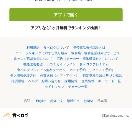
アプリで開く
アプリなら1ヶ月無料でランキング検索！
利用規約
食べログについて
携帯電話番号認証とは
口コミ・ランキングに対する取り組み
飲食店・飲食企業様向けサービス
食べログ店舗会員について
広告（メーカー・団体様等向け）について
機能改善要望
口コミガイドライン
食べログプレミアム
食べログプレミアム無料クーポン
ネット予約（リクエスト予約）
個人情報保護方針
外部送信（オプトアウト）
特定商取引法に基づく表記
推奨環境
ヘルプ・お問い合わせ
採用情報
企業情報
キーワード一覧
サイトマップ
チェーン一覧
言語：
English
简体中文
繁體中文
한국어
日本語
©Kakaku.com, Inc.