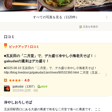
すべての写真を見る（1120件）
広告を非表示
口コミ
ピックアップ！口コミ
■五反田の「二月堂」で、デカ盛り冷やし小海老天そば！ :
gakudaiの週末はデカ盛り！
■2025.08.10 五反田の「二月堂」で、デカ盛り冷やし小海老天そば！
http://blog.livedoor.jp/gakudai1/archives/90532360.html 二月堂（五反
田） 冷し小エビ天そば（大盛）1,200円 五反田のデカ盛り蕎麦屋『二月
4.0
堂』。 ...
Lunch:
gakudai
（1307）
2025/06 訪問
4回
冷やしおろしそば
五反田駅西口にある大盛の蕎麦で有名な二月堂で食べた蕎麦です。 ここ