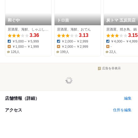
和ぐや
トロ吉
炭トマ 五反田店
居酒屋、海鮮、しゃぶしゃぶ
居酒屋、海鮮、おでん
居酒屋、焼き鳥、鍋
3.36
3.13
3.15
￥5,000～￥5,999
￥2,000～￥2,999
￥4,000～￥4,999
Dinner:
Dinner:
Dinner:
￥1,000～￥1,999
￥2,000～￥2,999
-
Lunch:
Lunch:
Lunch:
126人
199人
22人
広告を非表示
店舗情報（詳細）
編集
アクセス
住所を編集