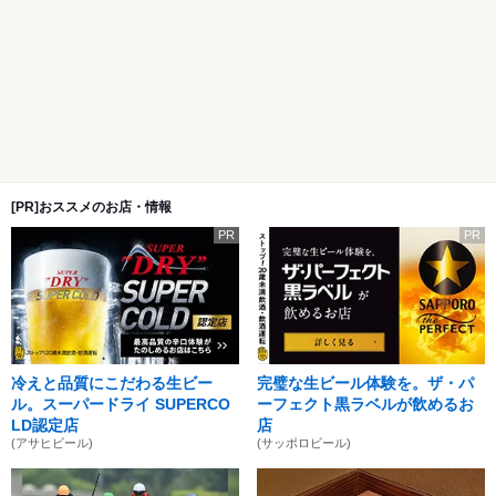
[PR]おススメのお店・情報
PR
PR
冷えと品質にこだわる生ビー
完璧な生ビール体験を。ザ・パ
ル。スーパードライ SUPERCO
ーフェクト黒ラベルが飲めるお
LD認定店
店
(アサヒビール)
(サッポロビール)