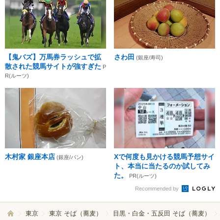
【鬼バズ】万馬券ラッシュで拡
さわ田
(銀座/寿司)
散された競馬サイトが強すぎた
P
R(ルーツ)
木村家 銀座本店
Xで何度も見かける競馬予想サイ
(銀座/パン)
ト、本当に当たるのか試してみ
た。
PR(ルーツ)
Recommended by
東京
東京 そば（蕎麦）
目黒・白金・五反田 そば（蕎麦）