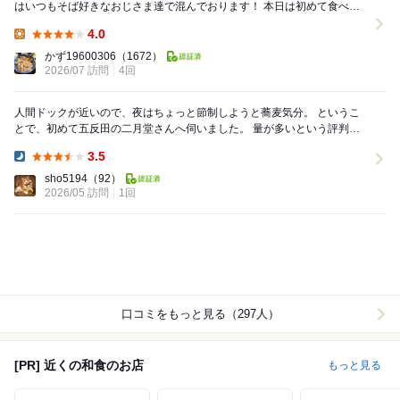
はいつもそば好きなおじさま達で混んでおります！ 本日は初めて食べる
冷しおろしそばは800円。 ここは冷し...
4.0
Lunch:
かず19600306
（1672）
2026/07 訪問
4回
人間ドックが近いので、夜はちょっと節制しようと蕎麦気分。 というこ
とで、初めて五反田の二月堂さんへ伺いました。 量が多いという評判は
事前に知っていましたが、まぁ蕎麦なら何とかな...
3.5
Dinner:
sho5194
（92）
2026/05 訪問
1回
口コミをもっと見る（297人）
[PR] 近くの和食のお店
もっと見る