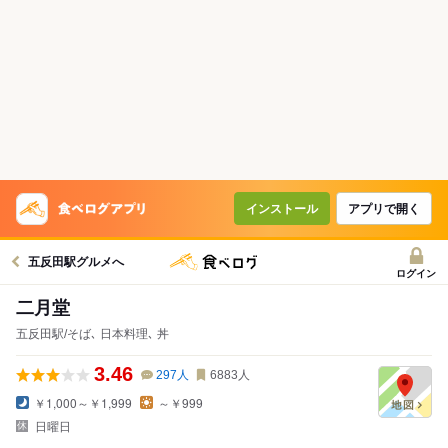
インストール
アプリで開く
五反田駅グルメへ
ログイン
二月堂
五反田駅/そば､ 日本料理､ 丼
3.46
297
人
6883
人
￥1,000～￥1,999
～￥999
日曜日