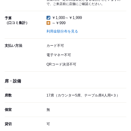
で、ご来店前に店舗にご確認ください。
￥1,000～￥1,999
予算
（口コミ集計）
～￥999
利用金額分布を見る
支払い方法
カード不可
電子マネー不可
QRコード決済不可
席・設備
席数
17席（カウンター5席、テーブル席4人用×３）
個室
無
貸切
可