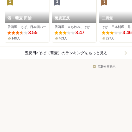
1
2
3
酒・蕎麦 田治
蕎麦五反
二月堂
居酒屋、そば、日本酒バー
居酒屋、立ち飲み、そば
そば、日本料理、丼
3.55
3.47
3.46
140人
463人
297人
五反田×そば（蕎麦）
のランキングをもっと見る
広告を非表示