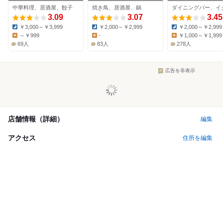
コッコちゃん 五反田
中華料理、居酒屋、餃子
焼き鳥、居酒屋、鍋
店
3.09
3.07
3.45
￥3,000～￥3,999
￥2,000～￥2,999
￥2,000～￥2,999
Dinner:
Dinner:
Dinner:
～￥999
-
￥1,000～￥1,999
Lunch:
Lunch:
Lunch:
69人
83人
278人
広告を非表示
店舗情報（詳細）
編集
アクセス
住所を編集