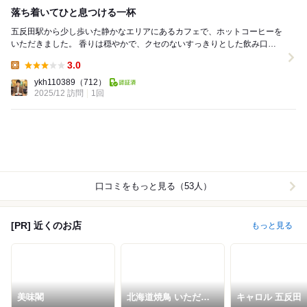
落ち着いてひと息つける一杯
五反田駅から少し歩いた静かなエリアにあるカフェで、ホットコーヒーを
いただきました。 香りは穏やかで、クセのないすっきりとした飲み口。
濃さもほどよく飲みやすい一杯です。 店内...
3.0
Lunch:
ykh110389
（712）
2025/12 訪問
1回
口コミをもっと見る（53人）
[PR] 近くのお店
もっと見る
美味閣
北海道焼鳥 いただき
キャロル 五反田