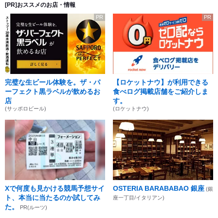
[PR]おススメのお店・情報
PR
PR
完璧な生ビール体験を。ザ・パ
【ロケットナウ】が利用できる
ーフェクト黒ラベルが飲めるお
食べログ掲載店舗をご紹介しま
店
す。
(サッポロビール)
(ロケットナウ)
Xで何度も見かける競馬予想サイ
OSTERIA BARABABAO 銀座
(銀
ト、本当に当たるのか試してみ
座一丁目/イタリアン)
た。
PR(ルーツ)