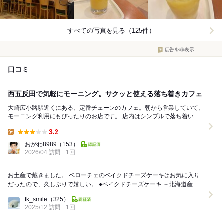
すべての写真を見る（125件）
広告を非表示
口コミ
西五反田で気軽にモーニング。サクッと使える落ち着きカフェ
大崎広小路駅近くにある、定番チェーンのカフェ。朝から営業していて、
モーニング利用にもぴったりのお店です。 店内はシンプルで落ち着いた
雰囲気。席数も多く、1人でも入りやすいので...
3.2
Lunch:
おがわ8989
（153）
2026/04 訪問
1回
お土産で戴きました。 ベローチェのベイクドチーズケーキはお気に入り
だったので、久しぶりで嬉しい。 ●ベイクドチーズケーキ ～北海道産チ
ーズ使用～ 食感は以前ほどの滑らかさ...
tk_smile
（325）
2025/12 訪問
1回