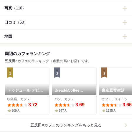
写真
（110）
口コミ
（53）
地図
周辺のカフェランキング
五反田
×
カフェ
のランキング（点数の高いお店）です。
1
2
3
トゥジュール デビュ
Bread&Coffee
東京豆漿生活
テ
IKEDAYAMA 本店
喫茶店、カフェ
パン、カフェ
カフェ、スイーツ
3.72
3.69
3.66
809人
997人
1535人
五反田×カフェ
のランキングをもっと見る