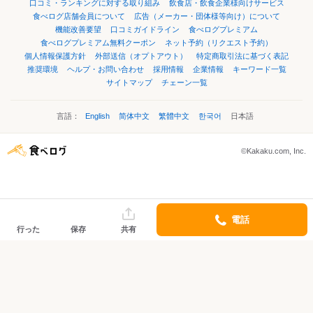
口コミ・ランキングに対する取り組み
飲食店・飲食企業様向けサービス
食べログ店舗会員について
広告（メーカー・団体様等向け）について
機能改善要望
口コミガイドライン
食べログプレミアム
食べログプレミアム無料クーポン
ネット予約（リクエスト予約）
個人情報保護方針
外部送信（オプトアウト）
特定商取引法に基づく表記
推奨環境
ヘルプ・お問い合わせ
採用情報
企業情報
キーワード一覧
サイトマップ
チェーン一覧
言語：
English
简体中文
繁體中文
한국어
日本語
©Kakaku.com, Inc.
電話
行った
保存
共有