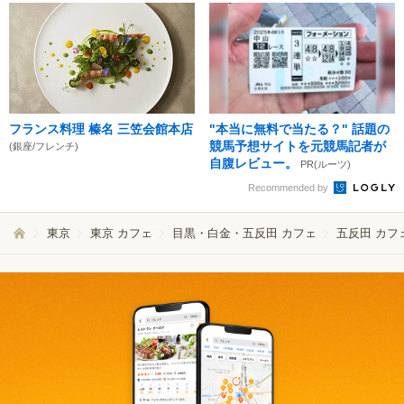
フランス料理 榛名 三笠会館本店
"本当に無料で当たる？" 話題の
競馬予想サイトを元競馬記者が
(銀座/フレンチ)
自腹レビュー。
PR(ルーツ)
Recommended by
東京
東京 カフェ
目黒・白金・五反田 カフェ
五反田 カフ