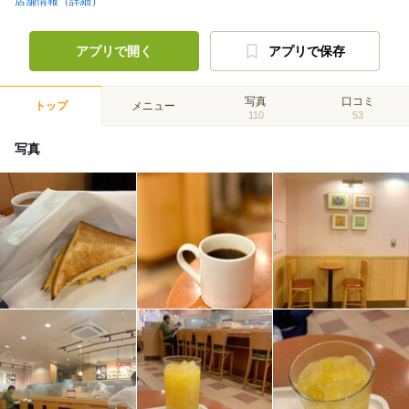
店舗情報（詳細）
アプリで開く
アプリで保存
写真
口コミ
トップ
メニュー
110
53
写真