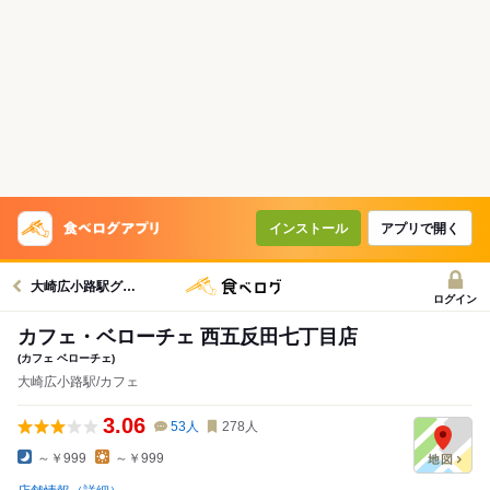
インストール
アプリで開く
大崎広小路駅グルメへ
ログイン
カフェ・ベローチェ 西五反田七丁目店
(カフェ ベローチェ)
大崎広小路駅/カフェ
3.06
53
人
278
人
～￥999
～￥999