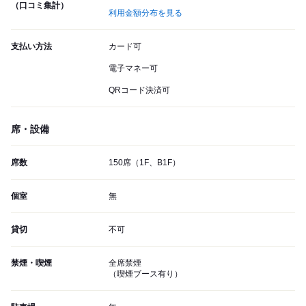
（口コミ集計）
利用金額分布を見る
支払い方法
カード可
電子マネー可
QRコード決済可
席・設備
席数
150席（1F、B1F）
個室
無
貸切
不可
禁煙・喫煙
全席禁煙
（喫煙ブース有り）