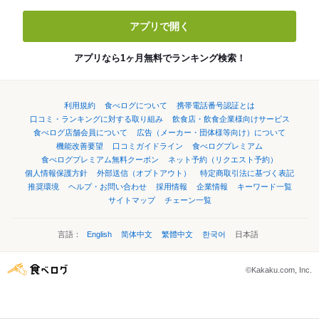
アプリで開く
アプリなら1ヶ月無料でランキング検索！
利用規約
食べログについて
携帯電話番号認証とは
口コミ・ランキングに対する取り組み
飲食店・飲食企業様向けサービス
食べログ店舗会員について
広告（メーカー・団体様等向け）について
機能改善要望
口コミガイドライン
食べログプレミアム
食べログプレミアム無料クーポン
ネット予約（リクエスト予約）
個人情報保護方針
外部送信（オプトアウト）
特定商取引法に基づく表記
推奨環境
ヘルプ・お問い合わせ
採用情報
企業情報
キーワード一覧
サイトマップ
チェーン一覧
言語：
English
简体中文
繁體中文
한국어
日本語
©Kakaku.com, Inc.