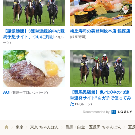
【話題沸騰】3連単連続的中の競
梅丘寿司の美登利総本店 銀座店
馬予想サイト、ついに判明
(銀座/寿司)
PR(ル
ーツ)
AOI
【競馬民騒然】鬼バズ中の“3連
(銀座一丁目/ハンバーグ)
単連発サイト”をガチで使ってみ
た
PR(ルーツ)
Recommended by
東京
東京 ちゃんぽん
目黒・白金・五反田 ちゃんぽん
五