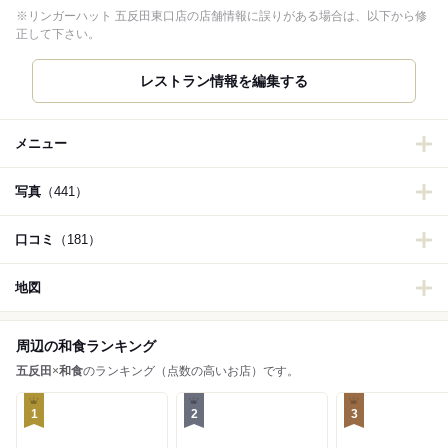
※リンガーハット 五反田東口店の店舗情報に誤りがある場合は、以下から修
正して下さい。
レストラン情報を編集する
メニュー
写真
（441）
口コミ
（181）
地図
周辺の和食ランキング
五反田
×
和食
のランキング（点数の高いお店）です。
1
2
3