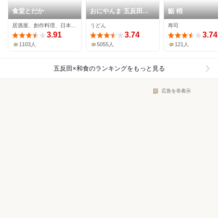
食堂とだか
おにやんま 五反田本
鮨 梢
店
居酒屋、創作料理、日本料理
うどん
寿司
3.91
3.74
3.74
1103人
5055人
121人
五反田×和食
のランキングをもっと見る
広告を非表示