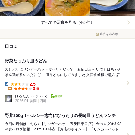
すべての写真を見る（463件）
広告を非表示
口コミ
野菜たっぷり皿うどん
久しぶりにリンガーハット食べたくなって、五反田店へ いつもはちゃん
ぽん麺が多いのだけど、 皿うどんにしてみました 入口食券機で購入 店員
さんほぼ外国人 店内カウンター...
2.5
Dinner:
3.5
Lunch:
けろたん55
（3726）
2026/01 訪問
2回
野菜350g！ヘルシー志向にぴったりの長崎皿うどんランチ
今回の店舗はこちら↓ 【リンガーハット 五反田東口店】 食べログ★3.08
※食べログ情報：2025.6/6時点 【お店のポイント】 「リンガーハット 五
反田東口店」...