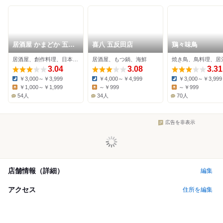
居酒屋 かまどか 五反
喜八 五反田店
鶏々味鳥
田東口店
居酒屋、創作料理、日本料理
居酒屋、もつ鍋、海鮮
焼き鳥、鳥料理、居
3.04
3.08
3.31
￥3,000～￥3,999
￥4,000～￥4,999
￥3,000～￥3,999
Dinner:
Dinner:
Dinner:
￥1,000～￥1,999
～￥999
～￥999
Lunch:
Lunch:
Lunch:
54人
34人
70人
広告を非表示
店舗情報（詳細）
編集
アクセス
住所を編集