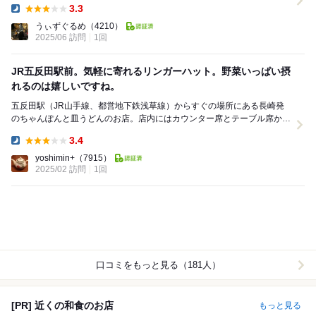
3.3
Dinner:
うぃずぐるめ
（4210）
2025/06 訪問
1回
JR五反田駅前。気軽に寄れるリンガーハット。野菜いっぱい摂
れるのは嬉しいですね。
五反田駅（JR山手線、都営地下鉄浅草線）からすぐの場所にある長崎発
のちゃんぽんと皿うどんのお店。店内にはカウンター席とテーブル席かあ
ります。まず入口で食券を購入し、座席で待つスタイ...
3.4
Dinner:
yoshimin+
（7915）
2025/02 訪問
1回
口コミをもっと見る（181人）
[PR] 近くの和食のお店
もっと見る