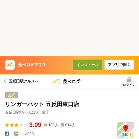
インストール
アプリで開く
五反田駅グルメへ
ログイン
公式
リンガーハット 五反田東口店
五反田駅/ちゃんぽん､ 餃子
3.09
181
人
814
人
-
～￥999