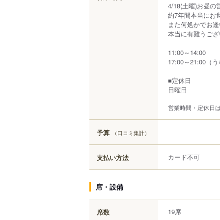
4/18(土曜)お
約7年間本当にお
また何処かでお逢
本当に有難うござ
11:00～14:00
17:00～21:0
■定休日
日曜日
営業時間・定休日
予算
（口コミ集計）
カード不可
支払い方法
席・設備
19席
席数