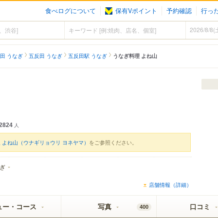
食べログについて
保有Vポイント
予約確認
行っ
田 うなぎ
五反田 うなぎ
五反田駅 うなぎ
うなぎ料理 よね山
2824
人
 よね山（ウナギリョウリ ヨネヤマ）
をご参照ください。
ぎ
店舗情報（詳細）
ュー・コース
写真
口コミ
400