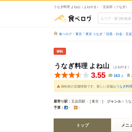
うなぎ料理 よね山（よねやま） - 五反田（うなぎ）
食べログ
食べログ
東京
東京 うなぎ
目黒・白金・五反
移転
うなぎ料理 よね山
（よねやま）
3.55
163
人
移転前の店舗情報です。新しい店舗は
うなぎ料理
最寄り駅：
五反田駅
[
東京
]
ジャンル：
うな
予算：
-
-
トップ
メニ