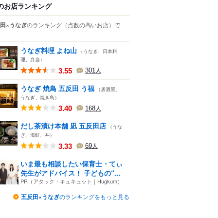
のお店ランキング
田×うなぎ
のランキング
（点数の高いお店）
で
うなぎ料理 よね山
（うなぎ、日本料
理、弁当）
3.55
301
人
うなぎ 焼鳥 五反田 う福
（居酒屋、
うなぎ、焼き鳥）
3.40
168
人
だし茶漬け本舗 凪 五反田店
（うな
ぎ、海鮮、丼）
3.33
69
人
いま最も相談したい保育士・てぃ
先生がアドバイス！ 子どもの“...
PR（アタック・キュキュット｜Hugkum）
五反田×うなぎ
のランキングをもっと見る