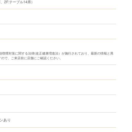
席、2F:テーブル14席）
り受動喫煙対策に関する法律(改正健康増進法）が施行されており、最新の情報と異
すので、ご来店前に店舗にご確認ください。
ンあり