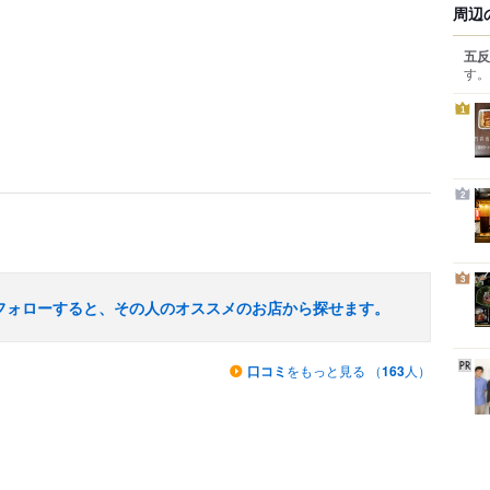
周辺
五反
す。
1
2
3
フォローすると、その人のオススメのお店から探せます。
口コミ
をもっと見る （
163
人）