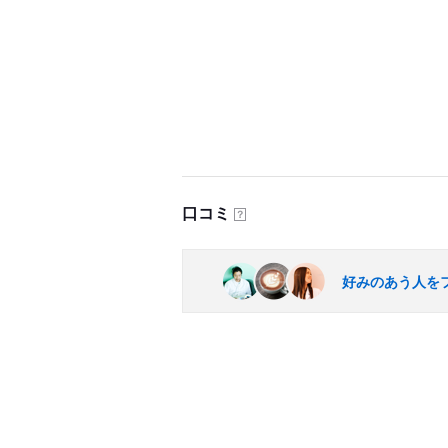
口コミ
？
好みのあう人を