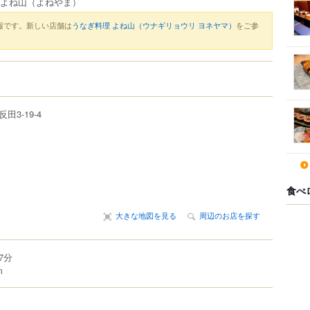
 よね山
（よねやま）
報です。新しい店舗は
うなぎ料理 よね山（ウナギリョウリ ヨネヤマ）
をご参
反田
3-19-4
食べ
大きな地図を見る
周辺のお店を探す
7分
m