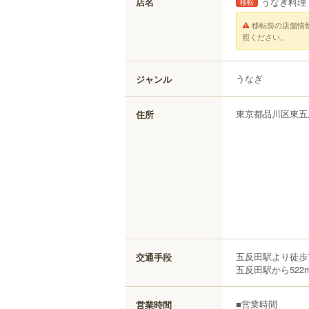
店名
うなぎ料理
移転
移転前の店舗情
照ください。
うなぎ
ジャンル
東京都
品川区
東五
住所
五反田駅より徒歩
交通手段
五反田駅から522
■営業時間
営業時間