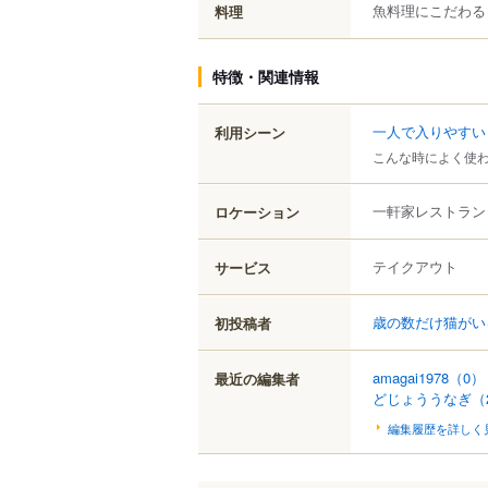
魚料理にこだわる
料理
特徴・関連情報
一人で入りやすい
利用シーン
こんな時によく使
一軒家レストラン
ロケーション
テイクアウト
サービス
歳の数だけ猫がい
初投稿者
amagai1978
（0）
最近の編集者
どじょううなぎ
（
編集履歴を詳しく