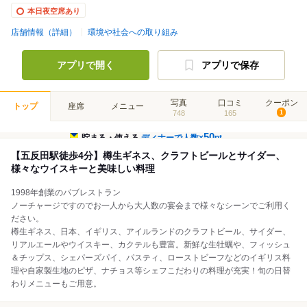
本日夜空席あり
店舗情報（詳細）
環境や社会への取り組み
アプリで開く
アプリで保存
写真
口コミ
クーポン
トップ
座席
メニュー
748
165
1
50
貯まる・使える
ディナーで人数×
pt
【五反田駅徒歩4分】樽生ギネス、クラフトビールとサイダー、
様々なウイスキーと美味しい料理
1998年創業のパブレストラン
ノーチャージですのでお一人から大人数の宴会まで様々なシーンでご利用く
ださい。
樽生ギネス、日本、イギリス、アイルランドのクラフトビール、サイダー、
リアルエールやウイスキー、カクテルも豊富。新鮮な生牡蠣や、フィッシュ
＆チップス、シェパーズパイ、パスティ、ローストビーフなどのイギリス料
理や自家製生地のピザ、ナチョス等シェフこだわりの料理が充実！旬の日替
わりメニューもご用意。