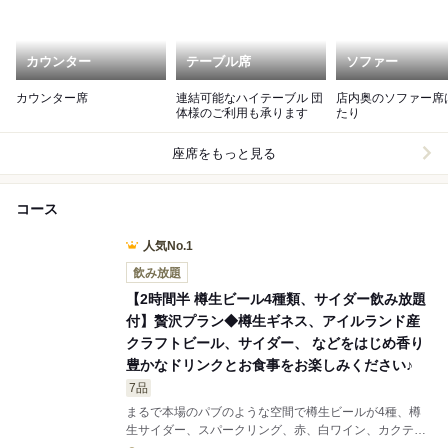
カウンター
テーブル席
ソファー
カウンター席
連結可能なハイテーブル 団
店内奥のソファー席
体様のご利用も承ります
たり
座席をもっと見る
コース
人気No.1
飲み放題
【2時間半 樽生ビール4種類、サイダー飲み放題
付】贅沢プラン◆樽生ギネス、アイルランド産
クラフトビール、サイダー、 などをはじめ香り
豊かなドリンクとお食事をお楽しみください♪
7品
まるで本場のパブのような空間で樽生ビールが4種、樽
生サイダー、スパークリング、赤、白ワイン、カクテル
も飲み放題！生ハムやローストビーフ、本日のパスタな