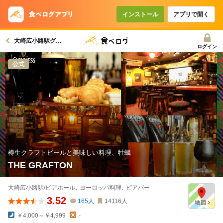
コースで使えるクーポン
戻る
インストール
アプリで開く
大崎広小路駅グルメへ
クーポンを利用せず予約する
ログイン
公式
樽生クラフトビールと美味しい料理、牡蠣
THE GRAFTON
大崎広小路駅/ビアホール､ ヨーロッパ料理､ ビアバー
3.52
165
人
14116
人
￥4,000～￥4,999
-