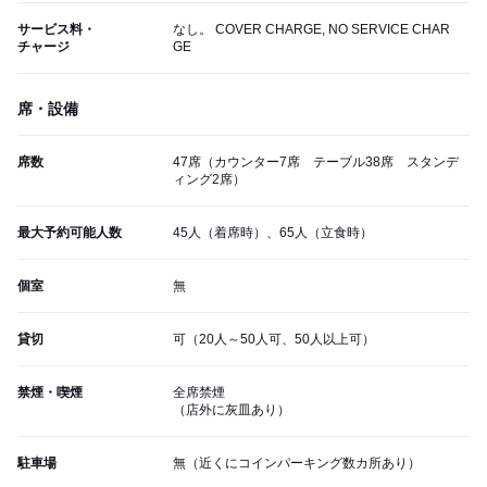
サービス料・
なし。 COVER CHARGE, NO SERVICE CHAR
チャージ
GE
席・設備
席数
47席（カウンター7席 テーブル38席 スタンデ
ィング2席）
最大予約可能人数
45人（着席時）、65人（立食時）
個室
無
貸切
可（20人～50人可、50人以上可）
禁煙・喫煙
全席禁煙
（店外に灰皿あり）
駐車場
無（近くにコインパーキング数カ所あり）