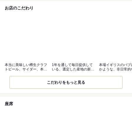
お店のこだわり
本当に美味しい樽生クラフ
1年を通して毎日提供して
本場イギリスのパブ
トビール、サイダー、本場
いる、選定した産地の新鮮
かような、非日常的
リアルエール
な真牡蠣！
着いた空間
こだわりをもっと見る
座席