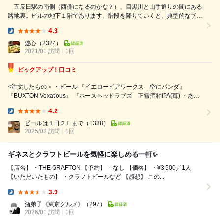
五反田駅の南側（西側になるのかな？）、目黒川と山手通りの間にある
路地裏。ビルの地下１階であります。階段を降りていくと、典型的なブリ
ティッシュ・パブの空間が迎えてくれます。 ビール２パイント、料理
4.3
１品で、〆て３３４０円でした。ビールは、レギュラー６種、ゲスト６
Dinner:
種。サイダー（シードル）が１種ずつ。パブですが、英国系は、ギネスと
遊心
（2324）
キルケニー。パイント１０００円なんで、まあ相場ですね。ギネスは、シ
2021/01 訪問
1回
ャム...
ピックアップ！口コミ
<注文したもの＞ ・ビール 『イエロービアワークス 空にパンダ』
『BUXTON Vexatious』 『ホースヘッドラブズ 正雪酒粕IPA(苺) ・あて
『フィッシュアンドチップス ハーフサイズ』 『ナチョス ハーフサイ
4.2
ズ』 国内のクラフトビールを中心に珍しいものがいただけ...
Dinner:
ビールは１日２Ｌまで
（1338）
2025/03 訪問
1回
ギネスとクラフトビールを気軽に楽しめる一軒✨
【店名】 ・THE GRAFTON 【予約】 ・なし 【価格】 ・¥3,500／1人
【いただいたもの】 ・クラフトビールなど 【感想】 この...
3.9
Dinner:
酒弟子《東京グルメ》
（297）
2026/01 訪問
1回