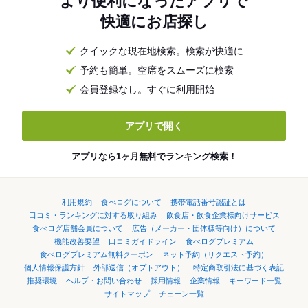
より便利になったアプリで
快適にお店探し
クイックな現在地検索。検索が快適に
予約も簡単。空席をスムーズに検索
会員登録なし。すぐに利用開始
アプリで開く
アプリなら1ヶ月無料でランキング検索！
利用規約
食べログについて
携帯電話番号認証とは
口コミ・ランキングに対する取り組み
飲食店・飲食企業様向けサービス
食べログ店舗会員について
広告（メーカー・団体様等向け）について
機能改善要望
口コミガイドライン
食べログプレミアム
食べログプレミアム無料クーポン
ネット予約（リクエスト予約）
個人情報保護方針
外部送信（オプトアウト）
特定商取引法に基づく表記
推奨環境
ヘルプ・お問い合わせ
採用情報
企業情報
キーワード一覧
サイトマップ
チェーン一覧