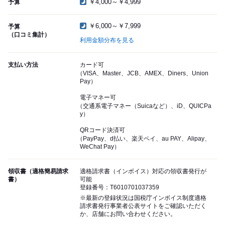
￥4,000～￥4,999
予算
￥6,000～￥7,999
予算
（口コミ集計）
利用金額分布を見る
支払い方法
カード可
（VISA、Master、JCB、AMEX、Diners、Union
Pay）
電子マネー可
（交通系電子マネー（Suicaなど）、iD、QUICPa
y）
QRコード決済可
（PayPay、d払い、楽天ペイ、au PAY、Alipay、
WeChat Pay）
領収書（適格簡易請求
適格請求書（インボイス）対応の領収書発行が
書）
可能
登録番号：T6010701037359
※最新の登録状況は国税庁インボイス制度適格
請求書発行事業者公表サイトをご確認いただく
か、店舗にお問い合わせください。