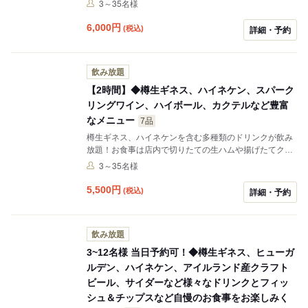
3～35名様
どとお食事も充実。皆様で楽しいお時間をお過ごしいた
だけます。 ラストオーダー後も通常メニューから追加オ
6,000
円
(税込)
詳細・予約
ーダーいただけます(滞在時間制限なし)。
飲み放題
【2時間】◆樽生ギネス、ハイネケン、スパーク
リングワイン、ハイボール、カクテルなど豊富
なメニュー
7品
樽生ギネス、ハイネケンを含む多種類のドリンクが飲み
放題！お食事は店内で切りたての生ハムや揚げたてクリ
スプス、スパイシーチキンなど皆様でお楽しみいただけ
3～35名様
るラインナップをご用意いたしております。 ラストオー
ダー後も通常メニューから追加オーダーいただけます(滞
5,500
円
(税込)
詳細・予約
在時間制限なし)。
飲み放題
3~12名様 当日予約可！◆樽生ギネス、ヒューガ
ルデン、ハイネケン、アイルランド産クラフト
ビール、サイダーなど様々なドリンクとフィッ
シュ＆チップスなど自慢のお食事をお楽しみく