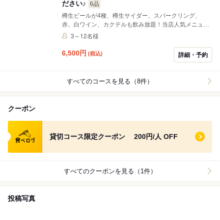
ださい♪
6品
樽生ビールが4種、樽生サイダー、スパークリング、
赤、白ワイン、カクテルも飲み放題！当店人気メニュー
釜揚げしらすのブルスケッタやクリスプス、フィッシュ
3～12名様
＆チップス、パスタなどとお食事も充実。皆様で楽しい
お時間をお過ごしいただけます。是非お気軽にご予約、
6,500
円
(税込)
詳細・予約
お問い合わせください！ ラストオーダー後も通常メニュ
ーから追加オーダーいただけます(滞在時間制限なし)。
すべてのコースを見る（8件）
クーポン
食べログ クーポン
貸切コース限定クーポン 200円/人 OFF
すべてのクーポンを見る（1件）
投稿写真