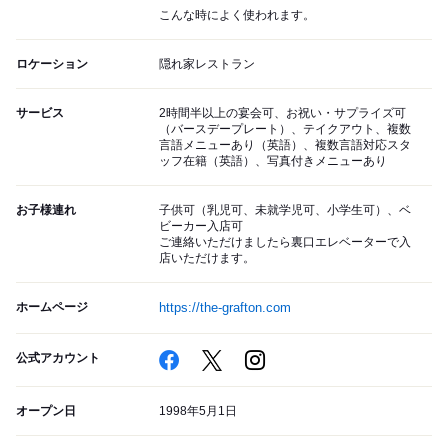
こんな時によく使われます。
ロケーション
隠れ家レストラン
サービス
2時間半以上の宴会可、お祝い・サプライズ可
（バースデープレート）、テイクアウト、複数
言語メニューあり（英語）、複数言語対応スタ
ッフ在籍（英語）、写真付きメニューあり
お子様連れ
子供可（乳児可、未就学児可、小学生可）、ベ
ビーカー入店可
ご連絡いただけましたら裏口エレベーターで入
店いただけます。
ホームページ
https://the-grafton.com
公式アカウント
オープン日
1998年5月1日