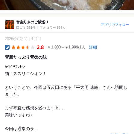
音楽好きのご飯巡り
アプリでフォロー
口コミ 351件
フォロワー 893人
2026/07 訪問
1回目
3.8
￥1,000～￥1,999/1人
詳細
Dinner
背脂たっぷり背徳の味
ﾊｲﾄﾞﾓｺﾝﾁﾊ~
麺！ススリニシオン！
ということで、今回は五反田にある「平太周 味庵」さんへ訪問し
ました。
まず率直な感想を述べますと...
美味いっすね♪
今回は通常のラ...