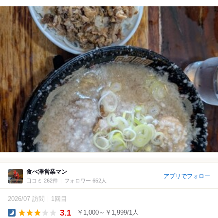
食べ澤営業マン
アプリでフォロー
口コミ 262件
フォロワー 652人
2026/07 訪問
1回目
3.1
￥1,000～￥1,999/1人