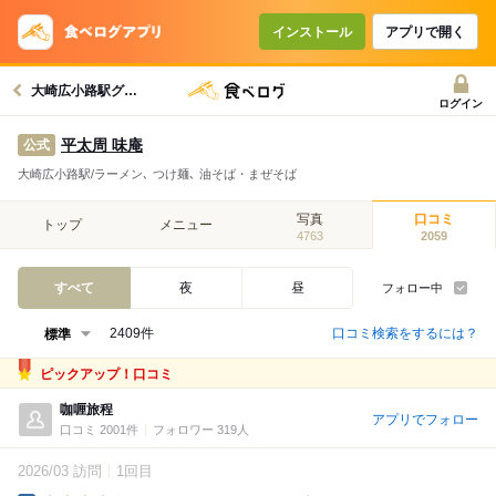
インストール
アプリで開く
大崎広小路駅グルメへ
ログイン
平太周 味庵
公式
大崎広小路駅/ラーメン､ つけ麺､ 油そば・まぜそば
写真
口コミ
トップ
メニュー
4763
2059
すべて
夜
昼
フォロー中
口コミ検索をするには？
2409件
ピックアップ！口コミ
咖喱旅程
アプリでフォロー
口コミ 2001件
フォロワー 319人
2026/03 訪問
1回目