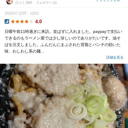
アプリでフォロー
口コミ 39件
フォロワー 3人
2026/07 訪問
1回目
4.0
Dinner
日曜午前11時過ぎに来訪。並ばずに入れました。paypayで支払い
できるのもラーメン屋では少し珍しいのでありがたいです。油そ
ばを注文しました。ふんだんにまぶされた背脂とパンチの効いた
味、わしわし系の麺...
詳細を見る