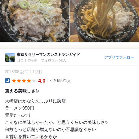
東京サラリーマンのレストランガイド
アプリでフォロー
口コミ 249件
フォロワー 52人
2026/08 訪問
1回目
4.0
～￥999/1人
Dinner
震える美味しさ✨
大崎店はかなり久しぶりに訪店
ラーメン950円
背脂たっぷり
こんなに美味しかったか、と思うくらいの美味しさ✨
何故もっと店舗が増えないのか不思議なくらい
直営店を貫いているからか