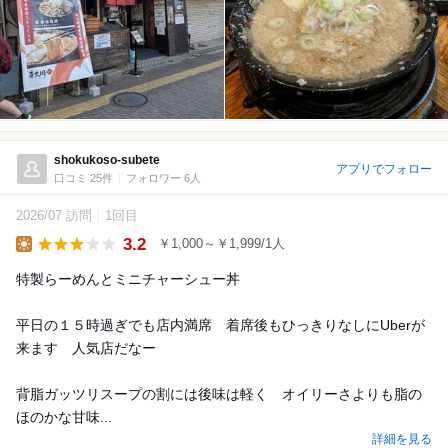
shokukoso-subete
アプリでフォロー
口コミ 25件
フォロワー 6人
2026/07 訪問
1回目
3.2
￥1,000～￥1,999/1人
Lunch
特製らーめんとミニチャーシュー丼
平日の１５時過ぎでも店内満席 着席後もひっきりなしにUberが
来ます 人気店だなー
背脂ガッツリスープの割には後味は軽く オイリーさよりも脂の
ほのかな甘味...
詳細を見る