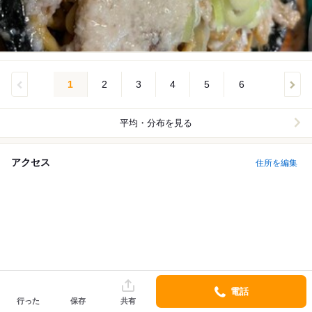
1
2
3
4
5
6
平均・分布を見る
アクセス
住所を編集
電話
行った
保存
共有