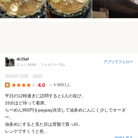
dc15af
アプリでフォロー
口コミ 683件
フォロワー 73人
2026/07 訪問
1回目
4.0
～￥999/1人
Lunch
平日の12時過ぎに訪問すると1人の並び。
15分ほど待って着席。
らーめん950円をpaypay決済して油多めにんにく少しでオーダ
ー。
油多めにすると見た目は背脂で真っ白。
レンゲですくうと色...