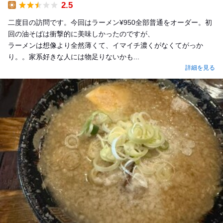
2.5
Lunch
二度目の訪問です。今回はラーメン¥950全部普通をオーダー。初
回の油そばは衝撃的に美味しかったのですが、
ラーメンは想像より全然薄くて、イマイチ濃くがなくてがっか
り。。家系好きな人には物足りないかも...
詳細を見る