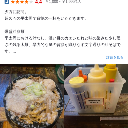
4.4
￥1,000～￥1,999/1人
Dinner
夕方に訪問。
超久々の平太周で背徳の一杯をいただきます。
爆盛油脂麺
平太周における汁なし。濃い目のカエシたれと味の染みた少し硬
さの残る太麺、暴力的な量の背脂が織りなす文字通りの油そばで
す。...
詳細を見る