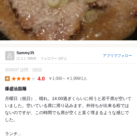
Sammy35
アプリでフォロー
口コミ 585件
フォロワー 197人
2026/07 訪問
2回目
4.0
￥1,000～￥1,999/1人
Lunch
爆盛油脂麺
月曜日（祝日）、晴れ。14:00過ぎくらいに伺うと若干席が空いて
いました。空いている席に滑り込みます。外待ちが出来る程では
ないのですが、この時間でも席が空くと直ぐ埋まるような感じで
した。
ランチ...