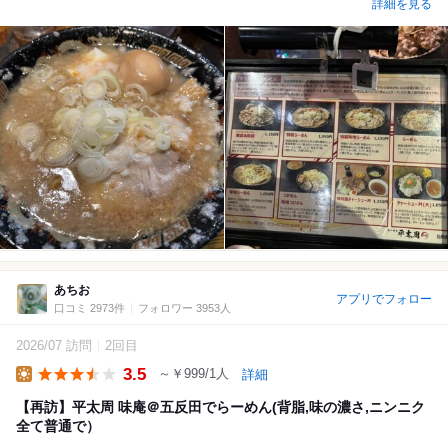
詳細を見る
あちお
アプリでフォロー
口コミ 2973件
フォロワー 3953人
2026/07 訪問
2回目
3.5
～￥999/1人
詳細
Lunch
【再訪】平太周 味庵＠五反田でらーめん(背脂,味の濃さ,ニンニク
全て普通で）