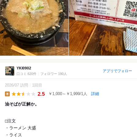
YKI0902
アプリでフォロー
口コミ 620件
フォロワー 190人
2026/07 訪問
1回目
2.5
￥1,000～￥1,999/1人
詳細
Lunch
油そばが正解か。
□注文
・ラーメン 大盛
・ライス