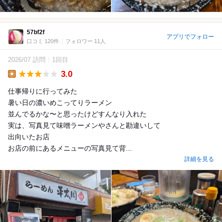
57bf2f
アプリでフォロー
口コミ 120件
フォロワー 11人
2026/07 訪問
1回目
3.0
Lunch
仕事帰りに行ってみた
暑い日の濃いめこってりラーメン
並んでるかな〜と思ったけどすんなり入れた
実は、写真見て味噌ラーメンやさんと勘違いして
出向いたお店
お店の前にあるメニューの写真見て背...
詳細を見る