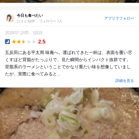
今日も食べたい
アプリでフォロー
口コミ 62件
フォロワー 7人
2026/07 訪問
1回目
2.5
Dinner
五反田にある平太周 味庵へ。運ばれてきた一杯は、表面を覆い尽
くすほど背脂がたっぷりで、見た瞬間からインパクト抜群です。
背脂系のラーメンということでかなり重たい味を想像していまし
たが、実際に食べてみると...
詳細を見る