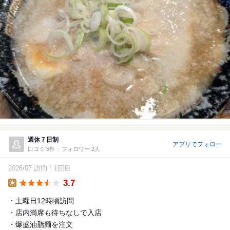
週休７日制
アプリでフォロー
口コミ 5件
フォロワー 2人
2026/07 訪問
1回目
3.7
Lunch
・土曜日12時頃訪問
・店内満席も待ちなしで入店
・爆盛油脂麺を注文