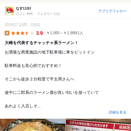
なす1193
アプリでフォロー
口コミ 49件
フォロワー 13人
2026/07 訪問
1回目
3.9
￥1,000～￥1,999/1人
Lunch
大崎を代表するチャッチャ系ラーメン！
お洒落な商業施設の地下駐車場に車をピットイン
駐車料金も良心的でおすすめ！
そこから徒歩２分程度で平太周さんへ
途中に二郎系のラーメン屋が良い匂いを放っていて
あわよく入店しそ...
詳細を見る