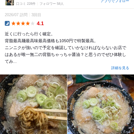
アプリでフォロー
口コミ 228件
フォロワー 58人
2026/07 訪問
3回目
4.1
Dinner
近くに行ったら行く確定。
背脂最高麺最高味最高価格も1050円で特製最高。
ニンニクが強いので予定を確認していかなければならないお店で
はあるが唯一無二の背脂ちゃっちゃ醤油？と思うのでぜひ体験し
てみ...
詳細を見る