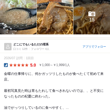
15
どこにでもいるただの理系
アプリでフォロー
口コミ 12件
フォロワー 4人
2026/07 訪問
1回目
5.0
￥1,000～￥1,999/1人
Dinner
金曜の仕事帰りに、何かガッツリしたものが食べたくて初めて来
店。
最初写真見た時は胃もたれして食べきれないのでは、、と不安に
なったものの杞憂に終わった。
油でがっつりしているのに食べやすく、...