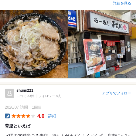
詳細を見る
shuns221
アプリでフォロー
口コミ 33件
フォロワー 8人
2026/07 訪問
1回目
4.0
詳細
Dinner
背脂といえば
水曜の20時半ごろ来店。待ち人がめずらしくおらず、店内にも2人