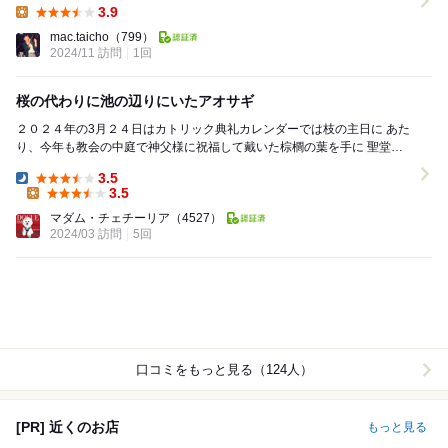
3.9
Lunch:
mac.taicho
（799）
2024/11 訪問
1回
桜の代わりに池の辺りにいたアオサギ
２０２４年の3月２４日はカトリック典礼カレンダーでは枝の主日に あた
り、今年も教会の中庭で神父様に祝福して戴いた棕櫚の葉を手に 聖堂に
入りました。ご復活の日曜日（イースター・サ...
3.5
Dinner:
3.5
Lunch:
マダム・チェチーリア
（4527）
2024/03 訪問
5回
口コミをもっと見る（124人）
[PR] 近くのお店
もっと見る