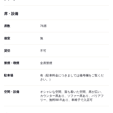
席・設備
席数
76席
個室
無
貸切
不可
禁煙・喫煙
全席禁煙
駐車場
有（駐車料金につきましては備考欄をご覧くだ
さい。）
空間・設備
オシャレな空間、落ち着いた空間、席が広い、
カウンター席あり、ソファー席あり、バリアフ
リー、無料Wi-Fiあり、車椅子で入店可