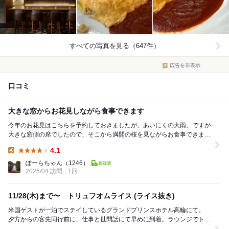
すべての写真を見る（647件）
広告を非表示
口コミ
大きな窓からお花見しながら食事できます
今年のお花見はこちらを予約しておきましたが、あいにくの大雨。ですが
大きな窓側の席でしたので、そこから満開の桜を見ながらお食事できまし
た。 こちらのお店、到着するのに少し迷って...
4.1
Lunch:
ぽーらちゃん
（1246）
2025/04 訪問
1回
11/28(木)まで〜 トリュフオムライス (ライス抜き)
米国ゲストが一泊でステイしているグランドプリンスホテル高輪にて。
夕方からの客先同行前に、仕事と世間話にて早めに到着。ラウンジでトマ
トジュース飲みながら打合せの後、昼ご飯食べよう...