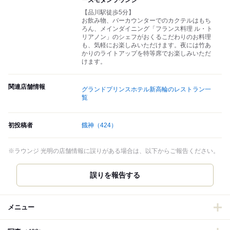
ーズモダンラウンジ
【品川駅徒歩5分】
お飲み物、バーカウンターでのカクテルはもち
ろん、メインダイニング「フランス料理 ル・ト
リアノン」のシェフがおくるこだわりのお料理
も、気軽にお楽しみいただけます。夜には竹あ
かりのライトアップを特等席でお楽しみいただ
けます。
関連店舗情報
グランドプリンスホテル新高輪のレストラン一
覧
初投稿者
餓神
（424）
※ラウンジ 光明の店舗情報に誤りがある場合は、以下からご報告ください。
誤りを報告する
メニュー