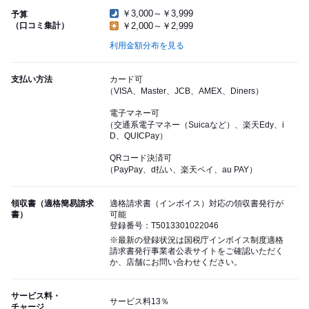
￥3,000～￥3,999
予算
（口コミ集計）
￥2,000～￥2,999
利用金額分布を見る
支払い方法
カード可
（VISA、Master、JCB、AMEX、Diners）
電子マネー可
（交通系電子マネー（Suicaなど）、楽天Edy、i
D、QUICPay）
QRコード決済可
（PayPay、d払い、楽天ペイ、au PAY）
領収書（適格簡易請求
適格請求書（インボイス）対応の領収書発行が
書）
可能
登録番号：T5013301022046
※最新の登録状況は国税庁インボイス制度適格
請求書発行事業者公表サイトをご確認いただく
か、店舗にお問い合わせください。
サービス料・
サービス料13％
チャージ