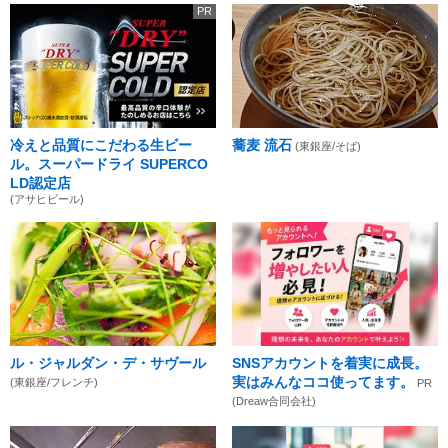
PR
冷えと品質にこだわる生ビー
蕎麦 流石
(東銀座/そば)
ル。スーパードライ SUPERCO
LD認定店
(アサヒビール)
ル・ジャルダン・デ・サヴール
SNSアカウントを着実に成長。
実はみんなココ使ってます。
(東銀座/フレンチ)
PR
(Dreaw合同会社)