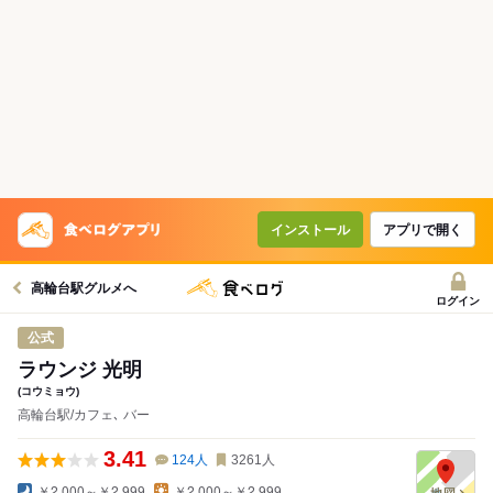
インストール
アプリで開く
高輪台駅グルメへ
ログイン
公式
ラウンジ 光明
(コウミョウ)
高輪台駅/カフェ､ バー
3.41
124
人
3261
人
￥2,000～￥2,999
￥2,000～￥2,999