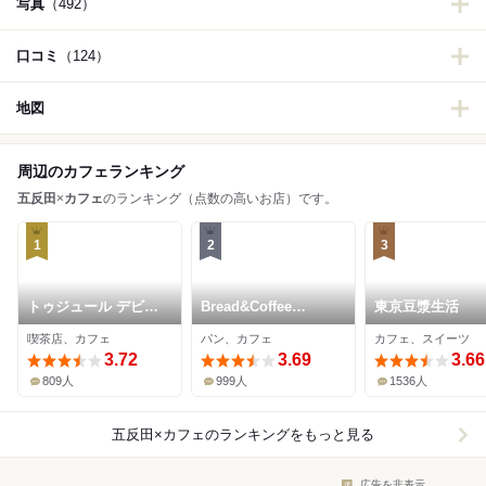
写真
（492）
口コミ
（124）
地図
周辺のカフェランキング
五反田
×
カフェ
のランキング（点数の高いお店）です。
1
2
3
トゥジュール デビュ
Bread&Coffee
東京豆漿生活
テ
IKEDAYAMA 本店
喫茶店、カフェ
パン、カフェ
カフェ、スイーツ
3.72
3.69
3.66
809人
999人
1536人
五反田×カフェ
のランキングをもっと見る
広告を非表示