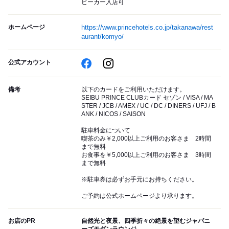
ビーカー入店可
ホームページ
https://www.princehotels.co.jp/takanawa/rest
aurant/komyo/
公式アカウント
備考
以下のカードをご利用いただけます。
SEIBU PRINCE CLUBカード セゾン / VISA / MA
STER / JCB / AMEX / UC / DC / DINERS / UFJ / B
ANK / NICOS / SAISON
駐車料金について
喫茶のみ￥2,000以上ご利用のお客さま 2時間
まで無料
お食事を￥5,000以上ご利用のお客さま 3時間
まで無料
※駐車券は必ずお手元にお持ちください。
ご予約は公式ホームページより承ります。
お店のPR
自然光と夜景、四季折々の絶景を望むジャパニ