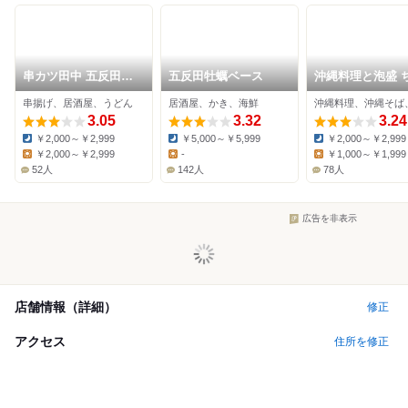
串カツ田中 五反田駅
五反田牡蠣ベース
沖縄料理と泡盛 
前店
ら屋 五反田東急
串揚げ、居酒屋、うどん
居酒屋、かき、海鮮
エア
3.05
3.32
3.24
￥2,000～￥2,999
￥5,000～￥5,999
￥2,000～￥2,999
Dinner:
Dinner:
Dinner:
￥2,000～￥2,999
-
￥1,000～￥1,999
Lunch:
Lunch:
Lunch:
52人
142人
78人
広告を非表示
店舗情報（詳細）
修正
アクセス
住所を修正