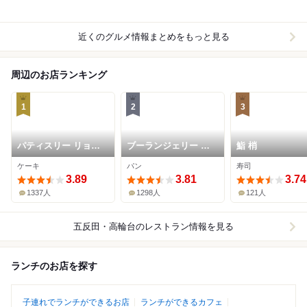
近くのグルメ情報まとめをもっと見る
周辺のお店ランキング
1
2
3
パティスリー リョー
ブーランジェリー セ
鮨 梢
コ
イジアサクラ
ケーキ
パン
寿司
3.89
3.81
3.74
1337人
1298人
121人
五反田・高輪台
のレストラン情報を見る
ランチのお店を探す
子連れでランチができるお店
ランチができるカフェ