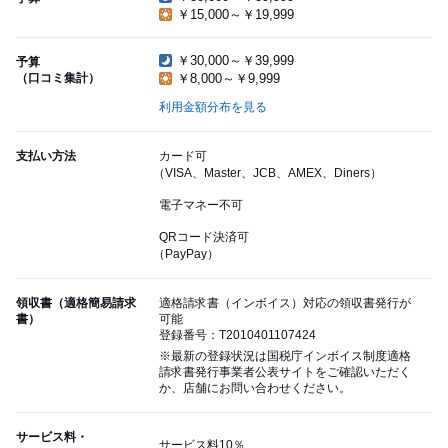
￥15,000～￥19,999
￥30,000～￥39,999
予算
（口コミ集計）
￥8,000～￥9,999
利用金額分布を見る
支払い方法
カード可
（VISA、Master、JCB、AMEX、Diners）
電子マネー不可
QRコード決済可
（PayPay）
領収書（適格簡易請求
適格請求書（インボイス）対応の領収書発行が
書）
可能
登録番号：T2010401107424
※最新の登録状況は国税庁インボイス制度適格
請求書発行事業者公表サイトをご確認いただく
か、店舗にお問い合わせください。
サービス料・
サービス料10％