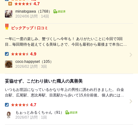
相変わらず、襟をあえて立てていてお洒落 女将はどこまでも優しく、気
Dinner:
4.7
配り、パーフェクト 疲れ切った心が、とても癒やされます。 まず...
Lunch:
minatogawa
（1768）
2024/06 訪問
14回
ピックアップ！口コミ
一年に一度の楽しみ、蟹づくしへ今年も！ ありがたいことに今回で3回
目... 毎回期待を超えてくる美味しさで、今回も最初から最後まで本当に幸
せな時間でした。 今回いただいたのは松葉蟹 目の前で丁寧に捌いてるの
4.9
で、とにかく新鮮！ 最初だけ見せて、あとは裏で調理…というお店も多
Dinner:
い中、ここは最...
coco.happyset
（105）
2026/02 訪問
3回
妥協せず、こだわり抜いた職人の真善美
いつもお世話になっているかなり年上の男性に誘われ行きました。 白金
台駅、広尾駅、恵比寿駅、目黒駅から歩いて15,6分前後。 個人的には坂
が多めなのでタクシーを使うのをお勧め...
4.7
Dinner:
もぉっとみるくちゃん
（91）
2026/07 訪問
1回