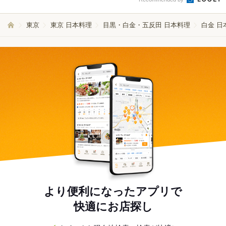
東京
東京 日本料理
目黒・白金・五反田 日本料理
白金 日
より便利になったアプリで
快適にお店探し