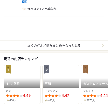
5選
食べログまとめ編集部
近くのグルメ情報まとめをもっと見る
周辺のお店ランキング
1
2
3
すし 良月
三和
ガストロノミー 
エル・ロブショ
寿司
イタリアン
フレンチ
4.49
4.47
4.44
436人
485人
2275人