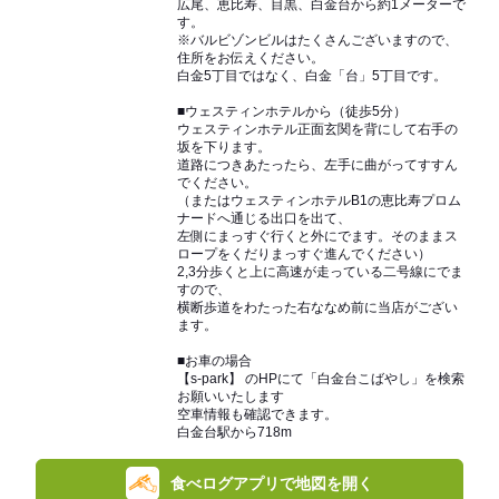
広尾、恵比寿、目黒、白金台から約1メーターで
す。
※バルビゾンビルはたくさんございますので、
住所をお伝えください。
白金5丁目ではなく、白金「台」5丁目です。
■ウェスティンホテルから（徒歩5分）
ウェスティンホテル正面玄関を背にして右手の
坂を下ります。
道路につきあたったら、左手に曲がってすすん
でください。
（またはウェスティンホテルB1の恵比寿プロム
ナードへ通じる出口を出て、
左側にまっすぐ行くと外にでます。そのままス
ロープをくだりまっすぐ進んでください）
2,3分歩くと上に高速が走っている二号線にでま
すので、
横断歩道をわたった右ななめ前に当店がござい
ます。
■お車の場合
【s-park】 のHPにて「白金台こばやし」を検索
お願いいたします
空車情報も確認できます。
白金台駅から718m
食べログアプリで地図を開く