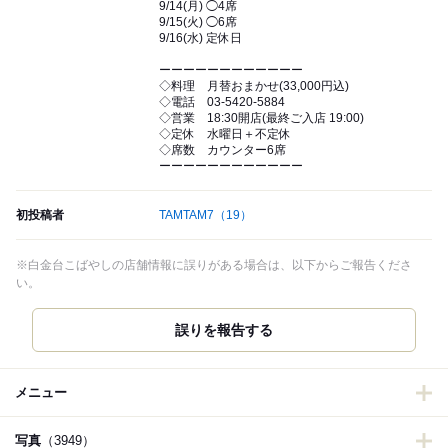
9/14(月) ◯4席
9/15(火) ◯6席
9/16(水) 定休日
ーーーーーーーーーーーー
◇料理 月替おまかせ(33,000円込)
◇電話 03-5420-5884
◇営業 18:30開店(最終ご入店 19:00)
◇定休 水曜日＋不定休
◇席数 カウンター6席
ーーーーーーーーーーーー
初投稿者
TAMTAM7
（19）
※白金台こばやしの店舗情報に誤りがある場合は、以下からご報告くださ
い。
誤りを報告する
メニュー
写真
（3949）