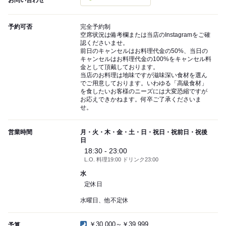
お問い合わせ
予約可否
完全予約制
空席状況は備考欄または当店のInstagramをご確
認くださいませ。
前日のキャンセルはお料理代金の50%、当日の
キャンセルはお料理代金の100%をキャンセル料
金として頂戴しております。
当店のお料理は地味ですが滋味深い食材を選ん
でご用意しております。いわゆる「高級食材」
を食したいお客様のニーズには大変恐縮ですが
お応えできかねます。何卒ご了承くださいま
せ。
営業時間
月・火・木・金・土・日・祝日・祝前日・祝後
日
18:30 - 23:00
L.O. 料理19:00 ドリンク23:00
水
定休日
水曜日、他不定休
￥30,000～￥39,999
予算