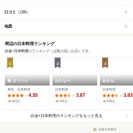
口コミ
（196）
地図
周辺の日本料理ランキング
白金
×
日本料理
のランキング（点数の高いお店）です。
1
2
3
鮨 まつうら
わたなべ
あき山
寿司、日本料理
日本料理
日本料理
4.35
3.87
3.83
323人
143人
128人
白金×日本料理
のランキングをもっと見る
広告を非表示