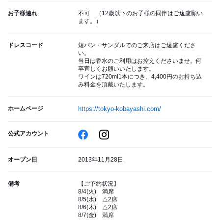
お子様連れ
不可 （12歳以下のお子様の同伴はご遠慮願い
ます。）
ドレスコード
短パン・サンダルでのご来店はご遠慮くださ
い。
当日は香水のご利用はお控えくださいませ。何
卒宜しくお願いいたします。
ワインは720ml1本につき、4,400円のお持ち込
み料金を頂戴いたします。
ホームページ
https://tokyo-kobayashi.com/
公式アカウント
オープン日
2013年11月28日
備考
【ご予約状況】
8/4(火) 満席
8/5(水) △2席
8/6(木) △2席
8/7(金) 満席