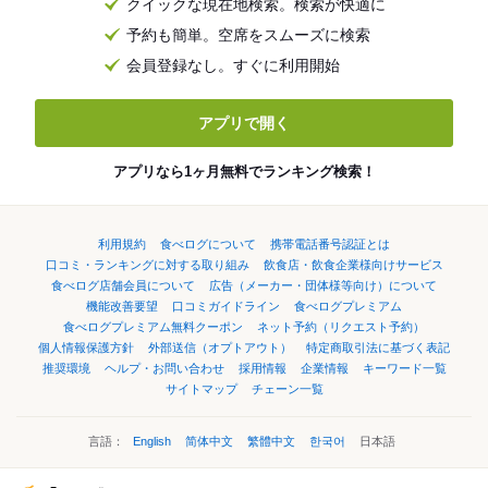
クイックな現在地検索。検索が快適に
予約も簡単。空席をスムーズに検索
会員登録なし。すぐに利用開始
アプリで開く
アプリなら1ヶ月無料でランキング検索！
利用規約
食べログについて
携帯電話番号認証とは
口コミ・ランキングに対する取り組み
飲食店・飲食企業様向けサービス
食べログ店舗会員について
広告（メーカー・団体様等向け）について
機能改善要望
口コミガイドライン
食べログプレミアム
食べログプレミアム無料クーポン
ネット予約（リクエスト予約）
個人情報保護方針
外部送信（オプトアウト）
特定商取引法に基づく表記
推奨環境
ヘルプ・お問い合わせ
採用情報
企業情報
キーワード一覧
サイトマップ
チェーン一覧
言語：
English
简体中文
繁體中文
한국어
日本語