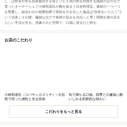
し」は野菜や米を自家栽培する母とジビエ用の肉を狩猟する猟師の父の元で
育ったオーナーシェフ小林和道氏が腕を振るう日本料理店。素材の一つ一つ
を尊重し、組合わせの相乗効果で美味を引き出した逸品は"自然をいただく"と
いう信条こそが礎。繊細な出汁で食材の旨みを頂点へと導く関西出身の店主
らしい手法が光る。洗練された空間で、口福に浸るひと時を。
お店のこだわり
小林和道氏（コバヤシカズミチ）─大自
旬で満ちる口福。四季との邂逅に酔
然で培った感性と光る技術
いしれる刹那的な味わい
こだわりをもっと見る