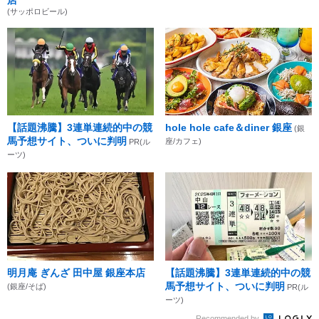
(サッポロビール)
【話題沸騰】3連単連続的中の競
hole hole cafe＆diner 銀座
(銀
馬予想サイト、ついに判明
座/カフェ)
PR(ル
ーツ)
明月庵 ぎんざ 田中屋 銀座本店
【話題沸騰】3連単連続的中の競
馬予想サイト、ついに判明
(銀座/そば)
PR(ル
ーツ)
Recommended by