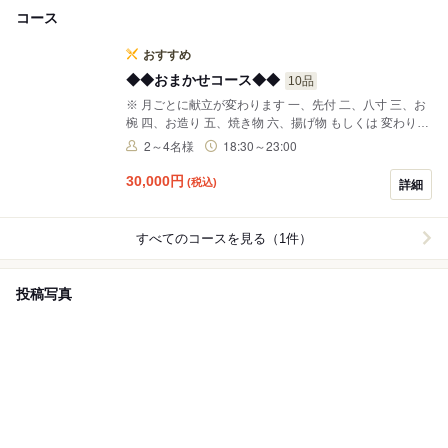
コース
おすすめ
◆◆おまかせコース◆◆
10品
※ 月ごとに献立が変わります 一、先付 二、八寸 三、お
椀 四、お造り 五、焼き物 六、揚げ物 もしくは 変わり鉢
七、煮物 もしくは 蒸し物 八、土鍋ご飯、お漬け物、
2～4名様
18:30～23:00
お味噌汁 九、板長手作りの甘味 ※完全予約制
30,000
円
(税込)
詳細
すべてのコースを見る（1件）
投稿写真