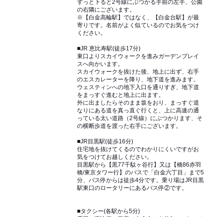
ずっと下ると2号線にぶつかる手前の左手、公園
の右隣にございます。
※【白金高輪駅】ではなく、【白金台駅】が最
寄りです。名前がよく似ているのでお気をつけ
ください。
■JR 恵比寿駅(徒歩17分)
東口よりスカイウォークを進みガーデンプレイ
スへ向かいます。
スカイウォークを抜けた後、地上に出ず、右手
のエスカレーターを降り、地下道を進みます。
ウェスティンへの地下入口を通りすぎ、地下道
をまっすぐ進むと地上に出ます。
外に出ましたらそのまま坂をおり、まっすぐ道
なりにある道を真っ直ぐ行くと、上に高速の通
っている太い道路（2号線）にぶつかります、そ
の横断歩道を渡った右手にございます。
■JR目黒駅(徒歩16分)
住宅地を抜けてくるのでわかりにくいですがお
気をつけてお越しください。
目黒駅から【黒77千駄ヶ谷行】又は【橋86赤羽
橋/東京タワー行】のバスで「白金六丁目」まで5
分、バス停からは徒歩4分です。乗り場はJR目黒
駅東口のロータリーにあるバス停②です。
■タクシー(各駅から5分)