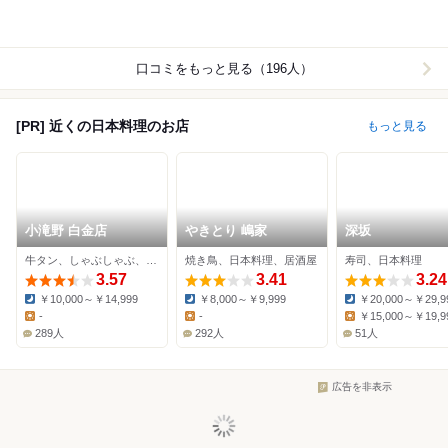
口コミをもっと見る（196人）
[PR] 近くの日本料理のお店
もっと見る
小滝野 白金店
やきとり 嶋家
深坂
牛タン、しゃぶしゃぶ、日本料理
焼き鳥、日本料理、居酒屋
寿司、日本料理
3.57
3.41
3.24
￥10,000～￥14,999
￥8,000～￥9,999
￥20,000～￥29,9
Dinner:
Dinner:
Dinner:
-
-
￥15,000～￥19,9
Lunch:
Lunch:
Lunch:
289人
292人
51人
広告を非表示