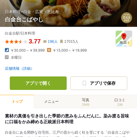
日本料理×白金・広尾・恵比寿
白金台こばやし
白金台駅/日本料理
3.77
196
人
17015
人
￥30,000～￥39,999
￥15,000～￥19,999
水曜日
店舗情報（詳細）
アプリで開く
アプリで保存
写真
口コミ
トップ
メニュー
3949
196
素材の真価を引き出した季節の恵みをふんだんに。染み渡る旨味
に口福をかみ締める正統派日本料理
白金台にある閑静な住宅街。江戸の昔から続く杜を背にする「白金台こばや