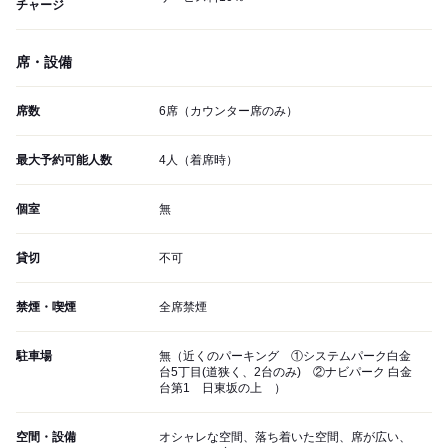
チャージ
席・設備
席数
6席（カウンター席のみ）
最大予約可能人数
4人（着席時）
個室
無
貸切
不可
禁煙・喫煙
全席禁煙
駐車場
無（近くのパーキング ①システムパーク白金
台5丁目(道狭く、2台のみ) ②ナビパーク 白金
台第1 日東坂の上 ）
空間・設備
オシャレな空間、落ち着いた空間、席が広い、