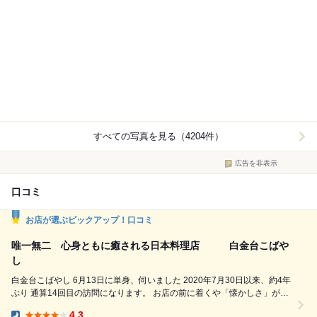
すべての写真を見る（4204件）
広告を非表示
口コミ
お店が選ぶピックアップ！口コミ
唯一無二 心身ともに癒される日本料理店 白金台こばや
し
白金台こばやし 6月13日に単身、伺いました 2020年7月30日以来、約4年
ぶり 通算14回目の訪問になります。 お店の前に着くや「懐かしさ」がこ
みあげてきます。 大将と女将が満面の笑顔で出迎えてくれました 大将は
4.3