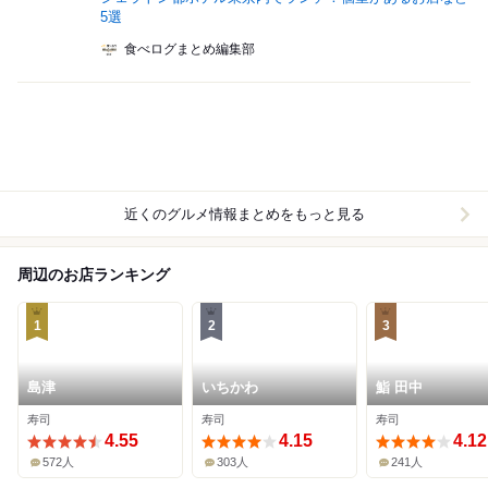
5選
食べログまとめ編集部
近くのグルメ情報まとめをもっと見る
周辺のお店ランキング
1
2
3
島津
いちかわ
鮨 田中
寿司
寿司
寿司
4.55
4.15
4.12
572人
303人
241人