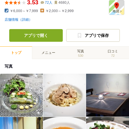
3.53
72
人
4680
人
￥6,000～￥7,999
￥2,000～￥2,999
店舗情報（詳細）
アプリで開く
アプリで保存
写真
口コミ
トップ
メニュー
530
72
写真