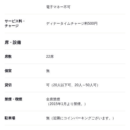
電子マネー不可
サービス料・
ディナータイムチャージ料500円
チャージ
席・設備
席数
22席
個室
無
貸切
可（20人以下可、20人～50人可）
禁煙・喫煙
全席禁煙
（2015年1月より禁煙。）
駐車場
無（近隣にコインパーキングございます。）