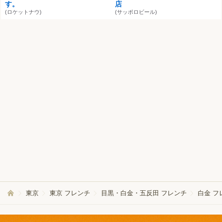
す。
店
(ロケットナウ)
(サッポロビール)
梅丘寿司の美登利総本店 銀座店
【SNS騒然】3連単を当て続ける
競馬予想サイトが異常すぎる
(銀座/寿司)
PR
(ルーツ)
AOI
【競馬民騒然】鬼バズ中の“3連
(銀座一丁目/ハンバーグ)
単連発サイト”をガチで使ってみ
た
PR(ルーツ)