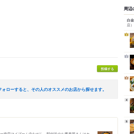
周辺
白金
店）
1
2
投稿する
3
フォローすると、その人のオススメのお店から探せます。
4
5
レー南蛮マイブーム中ながら、駅付近のお蕎麦屋さんはカ