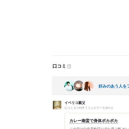
口コミ
？
好みのあう人を
イベリコ親父
口コミ 2,143件
フォロワー 3,341人
カレー南蛮で身体ポカポカ
この日は白金高輪辺りでお昼ご飯 カ