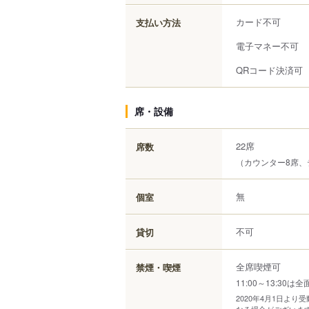
カード不可
支払い方法
電子マネー不可
QRコード決済可
席・設備
22席
席数
（カウンター8席、
無
個室
不可
貸切
全席喫煙可
禁煙・喫煙
11:00～13:30は
2020年4月1日よ