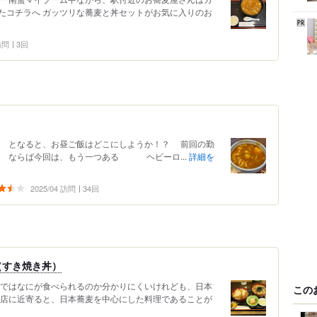
たコチラへ ガッツリな蕎麦と丼セットがお気に入りのお
 訪問
3回
となると、お昼ご飯はどこにしようか！？ 前回の勤
 ならば今回は、もう一つある ヘビーロ...
詳細を
2025/04 訪問
34回
（すき焼き丼）
ではなにが食べられるのか分かりにくいけれども、日本
この
店に近寄ると、日本蕎麦を中心にした料理であることが