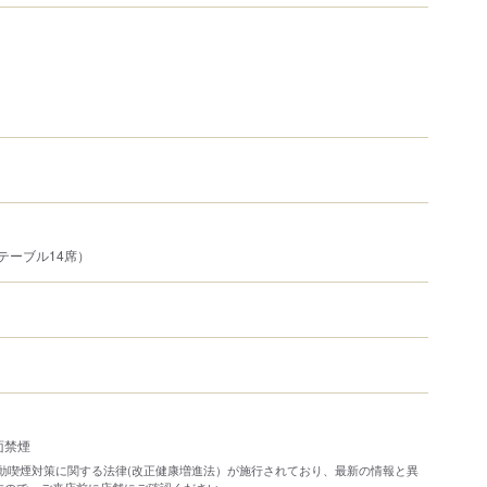
テーブル14席）
全面禁煙
り受動喫煙対策に関する法律(改正健康増進法）が施行されており、最新の情報と異