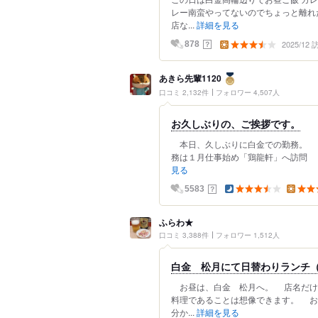
レー南蛮やってないのでちょっと離れ
店な...
詳細を見る
2025/12
？
878
あきら先輩1120
口コミ 2,132件
フォロワー 4,507人
お久しぶりの、ご挨拶です。
本日、久しぶりに白金での勤務。 
務は１月仕事始め「鶏龍軒」へ訪問
見る
？
5583
ふらわ★
口コミ 3,388件
フォロワー 1,512人
白金 松月にて日替わりランチ
お昼は、白金 松月へ。 店名だけ
料理であることは想像できます。 お
分か...
詳細を見る