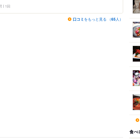
問
1回
口コミ
をもっと見る （
65
人）
食べ