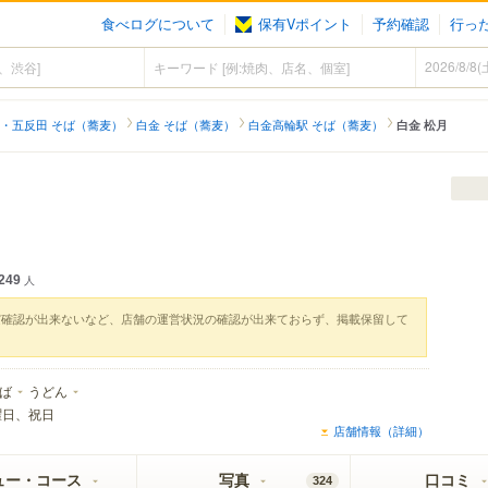
食べログについて
保有Vポイント
予約確認
行っ
・五反田 そば（蕎麦）
白金 そば（蕎麦）
白金高輪駅 そば（蕎麦）
白金 松月
249
人
実確認が出来ないなど、店舗の運営状況の確認が出来ておらず、掲載保留して
ば
うどん
曜日、祝日
店舗情報（詳細）
ュー・コース
写真
口コミ
324