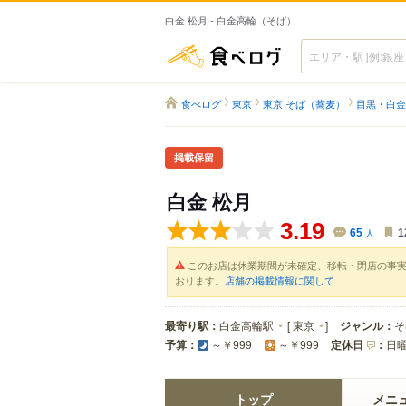
白金 松月 - 白金高輪（そば）
食べログ
食べログ
東京
東京 そば（蕎麦）
目黒・白金
掲載保留
白金 松月
3.19
65
人
1
このお店は休業期間が未確定、移転・閉店の事
おります。
店舗の掲載情報に関して
最寄り駅：
白金高輪駅
[
東京
]
ジャンル：
そ
予算：
定休日
：
日
～￥999
～￥999
トップ
メニ