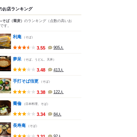
のお店ランキング
×そば（蕎麦）
のランキング
（点数の高いお
です。
利庵
（そば）
3.55
905
人
夢呆
（そば、うどん、天丼）
3.48
413
人
手打そば佶更
（そば）
3.38
122
人
蕎倫
（日本料理、そば）
3.34
84
人
長寿庵
（そば）
3.31
92
人