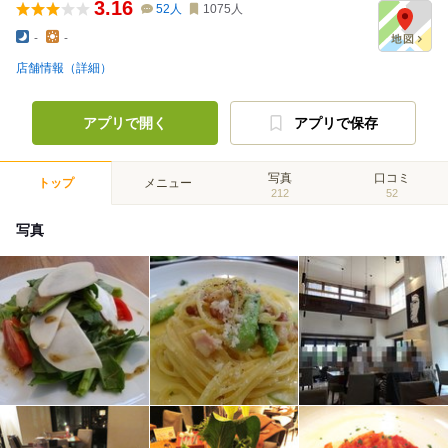
3.16
52
人
1075
人
-
-
店舗情報（詳細）
アプリで開く
アプリで保存
写真
口コミ
トップ
メニュー
212
52
写真