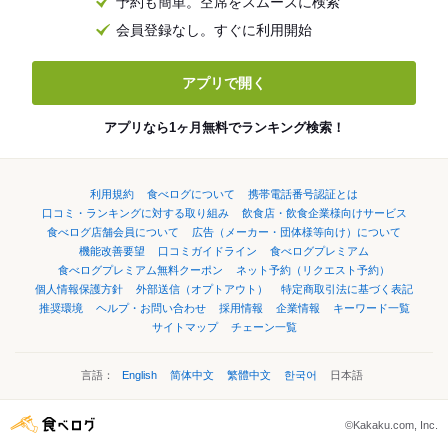
予約も簡単。空席をスムーズに検索
会員登録なし。すぐに利用開始
アプリで開く
アプリなら1ヶ月無料でランキング検索！
利用規約
食べログについて
携帯電話番号認証とは
口コミ・ランキングに対する取り組み
飲食店・飲食企業様向けサービス
食べログ店舗会員について
広告（メーカー・団体様等向け）について
機能改善要望
口コミガイドライン
食べログプレミアム
食べログプレミアム無料クーポン
ネット予約（リクエスト予約）
個人情報保護方針
外部送信（オプトアウト）
特定商取引法に基づく表記
推奨環境
ヘルプ・お問い合わせ
採用情報
企業情報
キーワード一覧
サイトマップ
チェーン一覧
言語：
English
简体中文
繁體中文
한국어
日本語
©Kakaku.com, Inc.