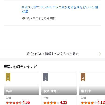
白金エリアでランチ！テラス席があるお店などシーン別
22選
食べログまとめ編集部
近くのグルメ情報まとめをもっと見る
周辺のお店ランキング
1
2
3
島津
炭焼 金竜山
鮨 田中
寿司
焼肉
寿司
4.55
4.33
4.12