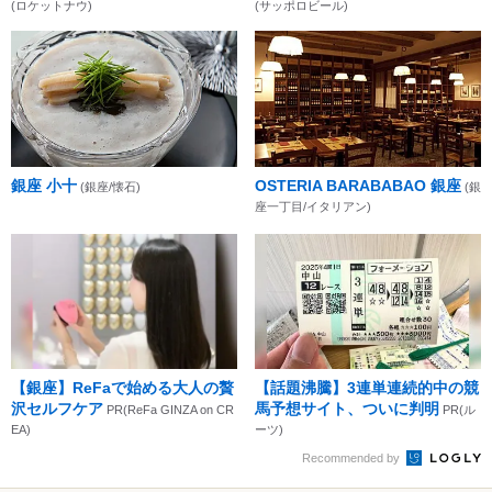
(ロケットナウ)
(サッポロビール)
銀座 小十
OSTERIA BARABABAO 銀座
(銀座/懐石)
(銀
座一丁目/イタリアン)
【銀座】ReFaで始める大人の贅
【話題沸騰】3連単連続的中の競
沢セルフケア
馬予想サイト、ついに判明
PR(ReFa GINZA on CR
PR(ル
EA)
ーツ)
Recommended by