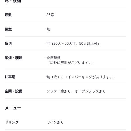
席・設備
席数
36席
個室
無
貸切
可（20人～50人可、50人以上可）
禁煙・喫煙
全席禁煙
（店外に灰皿がございます。）
駐車場
無（近くにコインパーキングがあります。）
空間・設備
ソファー席あり、オープンテラスあり
メニュー
ドリンク
ワインあり