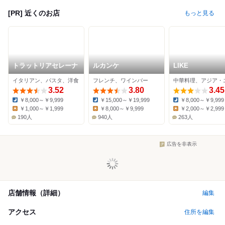
[PR] 近くのお店
もっと見る
トラットリアセレーナ
ルカンケ
LIKE
イタリアン、パスタ、洋食
フレンチ、ワインバー
3.52
3.80
3.45
￥8,000～￥9,999
￥15,000～￥19,999
￥8,000～￥9,999
Dinner:
Dinner:
Dinner:
￥1,000～￥1,999
￥8,000～￥9,999
￥2,000～￥2,999
Lunch:
Lunch:
Lunch:
190人
940人
263人
広告を非表示
店舗情報（詳細）
編集
アクセス
住所を編集