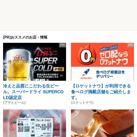
[PR]おススメのお店・情報
PR
PR
冷えと品質にこだわる生ビー
【ロケットナウ】が利用できる
ル。スーパードライ SUPERCO
食べログ掲載店舗をご紹介しま
LD認定店
す。
(アサヒビール)
(ロケットナウ)