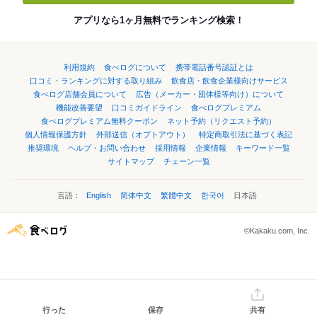
アプリなら1ヶ月無料でランキング検索！
利用規約
食べログについて
携帯電話番号認証とは
口コミ・ランキングに対する取り組み
飲食店・飲食企業様向けサービス
食べログ店舗会員について
広告（メーカー・団体様等向け）について
機能改善要望
口コミガイドライン
食べログプレミアム
食べログプレミアム無料クーポン
ネット予約（リクエスト予約）
個人情報保護方針
外部送信（オプトアウト）
特定商取引法に基づく表記
推奨環境
ヘルプ・お問い合わせ
採用情報
企業情報
キーワード一覧
サイトマップ
チェーン一覧
言語：
English
简体中文
繁體中文
한국어
日本語
©Kakaku.com, Inc.
行った
保存
共有