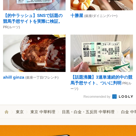
【的中ラッシュ】SNSで話題の
十勝屋
(銀座/ダイニングバー)
競馬予想サイトを実際に検証。
PR(ルーツ)
ahill ginza
【話題沸騰】3連単連続的中の競
(銀座一丁目/フレンチ)
馬予想サイト、ついに判明
PR(ル
ーツ)
Recommended by
東京
東京 中華料理
目黒・白金・五反田 中華料理
白金 中