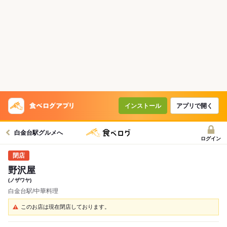
インストール
アプリで開く
白金台駅グルメへ
ログイン
野沢屋
(ノザワヤ)
白金台駅/中華料理
このお店は現在閉店しております。