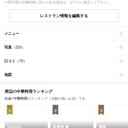
※野沢屋の店舗情報に誤りがある場合は、以下から修正して下さい。
レストラン情報を編集する
メニュー
写真
（325）
口コミ
（70）
地図
周辺の中華料理ランキング
白金
×
中華料理
のランキング（点数の高いお店）です。
1
2
3
ShinoiS
私厨房 勇
蓮香