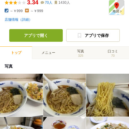
3.34
70
人
1430
人
～￥999
～￥999
店舗情報（詳細）
アプリで開く
アプリで保存
写真
口コミ
トップ
メニュー
325
70
写真