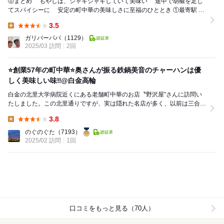
⓪まとめ もやしは、シャキシャキしていて美味い 途中で胡椒を足し
てスパイシーに 安定の町中華の美味しさに至福のひととき ①最寄駅
地下鉄白金台駅2番出口より徒...
3.5
Lunch:
ガリバーパパ
（1129）
2025/03 訪問
2回
⭐️創業57年の町中華⭐️奥さんが振る鉄鍋美音のチャーハンは優
しく美味しい味‼️@白金高輪
白金の北里大学病院近くにある老舗町中華のお店〝野沢屋”さんに訪問い
たしました。この北里通りですが、実は隠れた名店が多く、以前は三合庵
（今は広尾）、今もハチローや大久保ぜんざい店など...
3.8
Lunch:
のぐのぐた
（7193）
2025/02 訪問
1回
口コミをもっと見る（70人）