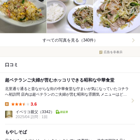
すべての写真を見る（340件）
広告を非表示
口コミ
超ベテランご夫婦が営むホッコリできる昭和な中華食堂
北里通り通ると昔ながらな街の中華食堂な佇まいが気になっていたコチラ
へ初訪問 店内は超ベテランのご夫婦が営む昭和な雰囲気 メニューはどれ
も昭和なお値段にビックリ 初見につき半チ...
3.6
Lunch:
イベリコ親父
（3342）
2025/04 訪問
1回
もやしそば