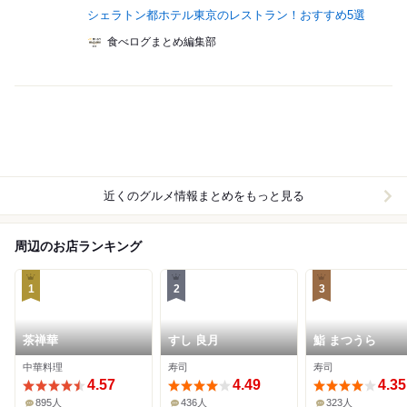
シェラトン都ホテル東京のレストラン！おすすめ5選
食べログまとめ編集部
近くのグルメ情報まとめをもっと見る
周辺のお店ランキング
1
2
3
茶禅華
すし 良月
鮨 まつうら
中華料理
寿司
寿司
4.57
4.49
4.35
895人
436人
323人