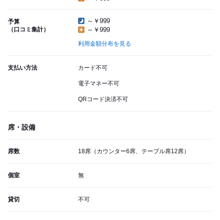
～￥999
予算
（口コミ集計）
～￥999
利用金額分布を見る
支払い方法
カード不可
電子マネー不可
QRコード決済不可
席・設備
席数
18席（カウンター6席、テーブル席12席）
個室
無
貸切
不可