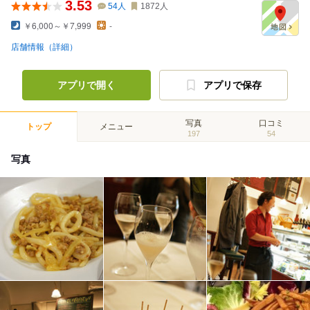
3.53
54
人
1872
人
￥6,000～￥7,999
-
店舗情報（詳細）
アプリで開く
アプリで保存
写真
口コミ
トップ
メニュー
197
54
写真