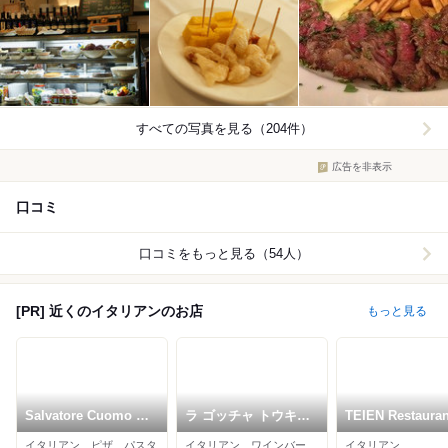
すべての写真を見る（204件）
広告を非表示
口コミ
口コミをもっと見る（54人）
[PR] 近くのイタリアンのお店
もっと見る
Salvatore Cuomo 白
ラ ゴッチャ トウキョ
TEIEN Restauran
金高輪
ウ
comodo
イタリアン、ピザ、パスタ
イタリアン、ワインバー、パスタ
イタリアン