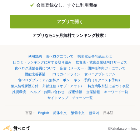
会員登録なし。すぐに利用開始
アプリで開く
アプリなら1ヶ月無料でランキング検索！
利用規約
食べログについて
携帯電話番号認証とは
口コミ・ランキングに対する取り組み
飲食店・飲食企業様向けサービス
食べログ店舗会員について
広告（メーカー・団体様等向け）について
機能改善要望
口コミガイドライン
食べログプレミアム
食べログプレミアム無料クーポン
ネット予約（リクエスト予約）
個人情報保護方針
外部送信（オプトアウト）
特定商取引法に基づく表記
推奨環境
ヘルプ・お問い合わせ
採用情報
企業情報
キーワード一覧
サイトマップ
チェーン一覧
言語：
English
简体中文
繁體中文
한국어
日本語
©Kakaku.com, Inc.