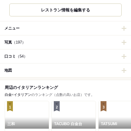
レストラン情報を編集する
メニュー
写真
（197）
口コミ
（54）
地図
周辺のイタリアンランキング
白金
×
イタリアン
のランキング（点数の高いお店）です。
1
2
3
三和
TACUBO 白金台
TATSUMI