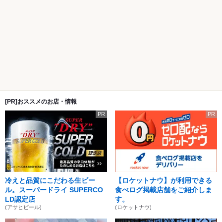
[PR]おススメのお店・情報
PR
PR
冷えと品質にこだわる生ビー
【ロケットナウ】が利用できる
ル。スーパードライ SUPERCO
食べログ掲載店舗をご紹介しま
LD認定店
す。
(アサヒビール)
(ロケットナウ)