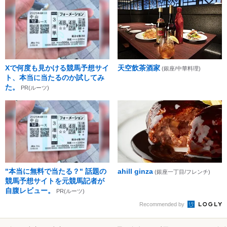
Xで何度も見かける競馬予想サイ
天空飲茶酒家
(銀座/中華料理)
ト、本当に当たるのか試してみ
た。
PR(ルーツ)
"本当に無料で当たる？" 話題の
ahill ginza
(銀座一丁目/フレンチ)
競馬予想サイトを元競馬記者が
自腹レビュー。
PR(ルーツ)
Recommended by