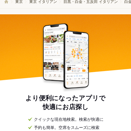
東京
東京 イタリアン
目黒・白金・五反田 イタリアン
白
より便利になったアプリで
快適にお店探し
クイックな現在地検索。検索が快適に
予約も簡単。空席をスムーズに検索