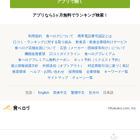
アプリで開く
アプリなら1ヶ月無料でランキング検索！
利用規約
食べログについて
携帯電話番号認証とは
口コミ・ランキングに対する取り組み
飲食店・飲食企業様向けサービス
食べログ店舗会員について
広告（メーカー・団体様等向け）について
機能改善要望
口コミガイドライン
食べログプレミアム
食べログプレミアム無料クーポン
ネット予約（リクエスト予約）
個人情報保護方針
外部送信（オプトアウト）
特定商取引法に基づく表記
推奨環境
ヘルプ・お問い合わせ
採用情報
企業情報
キーワード一覧
サイトマップ
チェーン一覧
言語：
English
简体中文
繁體中文
한국어
日本語
©Kakaku.com, Inc.