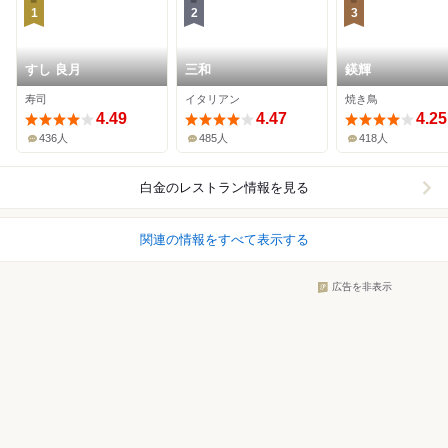
1
2
3
すし 良月
三和
鍈輝
寿司
イタリアン
焼き鳥
4.49
4.47
4.25
436人
485人
418人
白金
のレストラン情報を見る
関連の情報をすべて表示する
広告を非表示