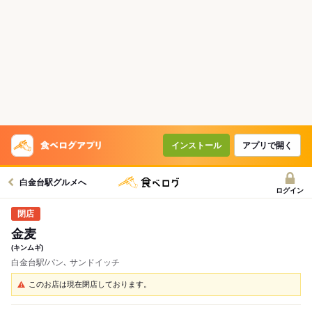
インストール
アプリで開く
白金台駅グルメへ
ログイン
金麦
(キンムギ)
白金台駅/パン､ サンドイッチ
このお店は現在閉店しております。