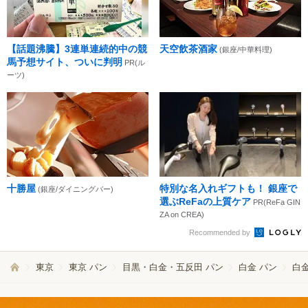
【話題沸騰】3連単連続的中の競
天空飲茶酒家
(銀座/中華料理)
馬予想サイト、ついに判明
PR(ル
ーツ)
十勝屋
特別な名入れギフトも！ 銀座で
(銀座/ダイニングバー)
選ぶReFaの上質ケア
PR(ReFa GIN
ZA on CREA)
Recommended by
東京
東京 パン
目黒・白金・五反田 パン
白金 パン
白