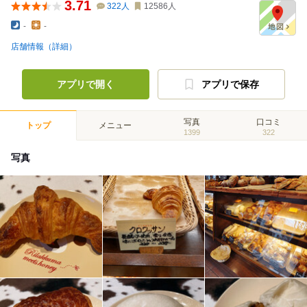
3.71
322
人
12586
人
-
-
店舗情報（詳細）
アプリで開く
アプリで保存
写真
口コミ
トップ
メニュー
1399
322
写真