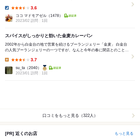
るカレーパンマニアお勧めの商品です。 ...
3.6
Dinner:
ココ マドモアゼル
（1478）
2023/02 訪問
1回
スパイスがしっかりと効いた金麦カレーパン
2002年から白金台の地で営業を続けるブーランジェリー「金麦」 白金台
の人気ブーランジェリーの一つですが、なんと今年の春に閉店とのこと！
行けるうちに行っておこうと、近くの...
3.7
Lunch:
su_ta
（2040）
2023/01 訪問
1回
口コミをもっと見る（322人）
[PR] 近くのお店
もっと見る