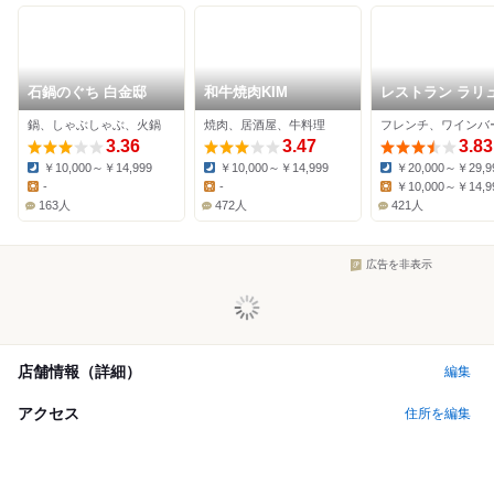
石鍋のぐち 白金邸
和牛焼肉KIM
レストラン ラリ
ム
鍋、しゃぶしゃぶ、火鍋
焼肉、居酒屋、牛料理
フレンチ、ワインバ
3.36
3.47
3.83
￥10,000～￥14,999
￥10,000～￥14,999
￥20,000～￥29,9
Dinner:
Dinner:
Dinner:
-
-
￥10,000～￥14,9
Lunch:
Lunch:
Lunch:
163人
472人
421人
広告を非表示
店舗情報（詳細）
編集
アクセス
住所を編集