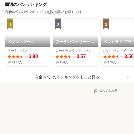
周辺のパンランキング
白金
×
パン
のランキング（点数の高いお店）です。
1
2
3
メゾン・ダーニ
ブーランジェリーセイ
ベッカライ ブラ
ジアサクラ 白金プラ
ルグ
ケーキ、パン
コーヒースタンド、パン
パン、サンドイッチ
チナ通り店
3.80
3.57
3.56
1177人
154人
179人
白金×パン
のランキングをもっと見る
広告を非表示