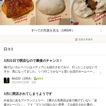
すべての写真を見る（1465件）
広告を非表示
口コミ
3月21日で閉店なので最後のチャンス！
揚げないカレーパンはメディアにも紹介されており、行ったことはないで
すが、気になってました。 いつ行こうかなーと思いお店のホームページ
を見るとまさかのもう少しで閉店。危うく食べる機...
ttm223
（1954）
2023/03 訪問
1回
3月に閉店されてしまうようです
白金台にあるブーランジュリー。 1番の人気商品は油で揚げていない「金
麦カレーパン」。 ＴＶ「マツコの知らない世界」でも紹介された事のあ