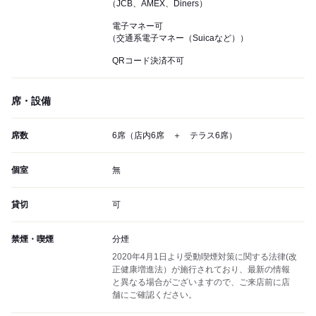
（JCB、AMEX、Diners）
電子マネー可
（交通系電子マネー（Suicaなど））
QRコード決済不可
席・設備
席数
6席（店内6席 ＋ テラス6席）
個室
無
貸切
可
禁煙・喫煙
分煙
2020年4月1日より受動喫煙対策に関する法律(改
正健康増進法）が施行されており、最新の情報
と異なる場合がございますので、ご来店前に店
舗にご確認ください。