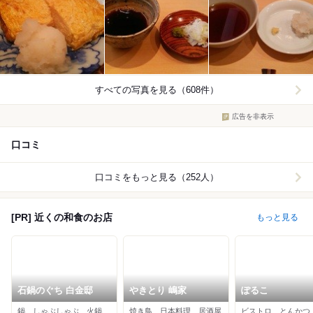
すべての写真を見る（608件）
広告を非表示
口コミ
口コミをもっと見る（252人）
[PR] 近くの和食のお店
もっと見る
石鍋のぐち 白金邸
やきとり 嶋家
ぽるこ
鍋、しゃぶしゃぶ、火鍋
焼き鳥、日本料理、居酒屋