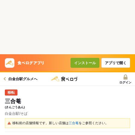
インストール
アプリで開く
白金台駅グルメへ
ログイン
三合菴
(さんごうあん)
白金台駅/そば
移転前の店舗情報です。新しい店舗は
三合菴
をご参照ください。