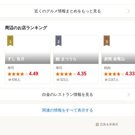
近くのグルメ情報まとめをもっと見る
周辺のお店ランキング
1
2
3
すし 良月
鮨 まつうら
炭焼 金竜山
寿司
寿司
焼肉
4.49
4.35
4.33
436人
323人
1167人
白金
のレストラン情報を見る
関連の情報をすべて表示する
広告を非表示