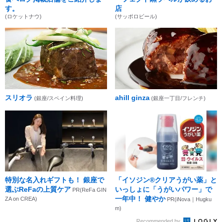
す。
店
(ロケットナウ)
(サッポロビール)
スリオラ
ahill ginza
(銀座/スペイン料理)
(銀座一丁目/フレンチ)
特別な名入れギフトも！ 銀座で
「イソジン®クリアうがい薬」と
選ぶReFaの上質ケア
いっしょに「うがいパワー」で
PR(ReFa GIN
一年中！ 健やか
ZA on CREA)
PR(iNova｜Hugku
m)
Recommended by