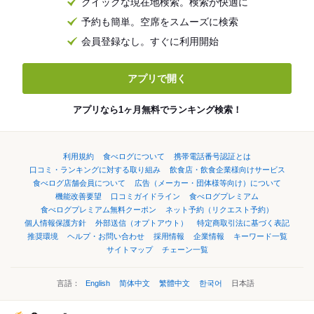
クイックな現在地検索。検索が快適に
予約も簡単。空席をスムーズに検索
会員登録なし。すぐに利用開始
アプリで開く
アプリなら1ヶ月無料でランキング検索！
利用規約
食べログについて
携帯電話番号認証とは
口コミ・ランキングに対する取り組み
飲食店・飲食企業様向けサービス
食べログ店舗会員について
広告（メーカー・団体様等向け）について
機能改善要望
口コミガイドライン
食べログプレミアム
食べログプレミアム無料クーポン
ネット予約（リクエスト予約）
個人情報保護方針
外部送信（オプトアウト）
特定商取引法に基づく表記
推奨環境
ヘルプ・お問い合わせ
採用情報
企業情報
キーワード一覧
サイトマップ
チェーン一覧
言語：
English
简体中文
繁體中文
한국어
日本語