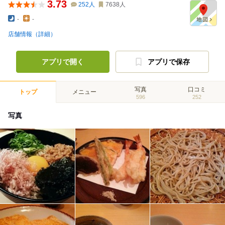
3.73
252
人
7638
人
-
-
店舗情報（詳細）
アプリで開く
アプリで保存
写真
口コミ
トップ
メニュー
596
252
写真