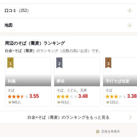
口コミ
（252）
地図
周辺のそば（蕎麦）ランキング
白金
×
そば（蕎麦）
のランキング（点数の高いお店）です。
1
2
3
利庵
夢呆
手打そば佶更
そば
そば、うどん、天丼
そば
3.55
3.48
3.38
905人
413人
122人
白金×そば（蕎麦）
のランキングをもっと見る
広告を非表示