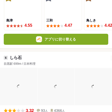
島津
三和
鳥しき
4.55
4.47
4.4
アプリに切り替える
しら石
6
目黒駅 699m / 日本料理
3.32
93
4366
人
人