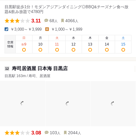
目黒駅徒歩1分！モダンアジアンダイニング◎BBQ&チーズナン食べ放
題&飲み放題で4780円
3.11
68
4066
人
人
￥3,000～￥3,999
￥1,000～￥1,999
日
月
火
水
木
金
土
空席
9
10
11
12
13
14
15
8
/
情報
寿司居酒屋 日本海 目黒店
12
目黒駅 163m / 寿司、居酒屋
3.08
103
2044
人
人