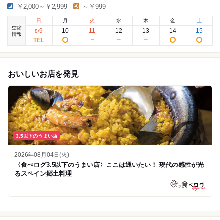
￥2,000～￥2,999
～￥999
日
月
火
水
木
金
土
空席
9
10
11
12
13
14
15
8
/
情報
おいしいお店を発見
3.5以下のうまい店
2026年08月04日(火)
〈食べログ3.5以下のうまい店〉ここは通いたい！ 現代の感性が光
るスペイン郷土料理