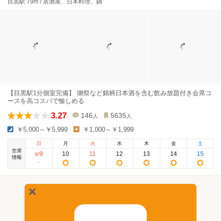
目黒駅 79m / 居酒屋、日本料理、鍋
【目黒駅1分個室完備】 獺祭など銘柄日本酒を含む飲み放題付き会席コ
ースを高コスパで愉しめる
3.27
146
5635
人
人
￥5,000～￥5,999
￥1,000～￥1,999
日
月
火
水
木
金
土
空席
9
10
11
12
13
14
15
8
/
情報