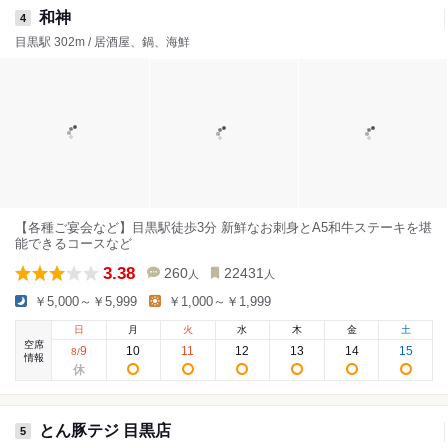
和神
4
目黒駅 302m / 居酒屋、鍋、海鮮
【各種ご宴会など】目黒駅徒歩3分 新鮮なお刺身とA5和牛ステーキを堪
能できるコースなど
3.38
260
22431
人
人
￥5,000～￥5,999
￥1,000～￥1,999
日
月
火
水
木
金
土
空席
9
10
11
12
13
14
15
8
/
情報
とん豚テジ 目黒店
5