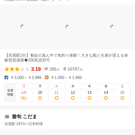
【目黒駅2分】都会の真ん中で魚釣り体験！大きな船と生簀が迎える体
験型居酒屋◆200名貸切可
3.19
285
10787
人
人
￥3,000～￥3,999
￥1,000～￥1,999
日
月
火
水
木
金
土
空席
9
10
11
12
13
14
15
8
/
情報
遊旬 こだま
10
目黒駅 287m / 日本料理