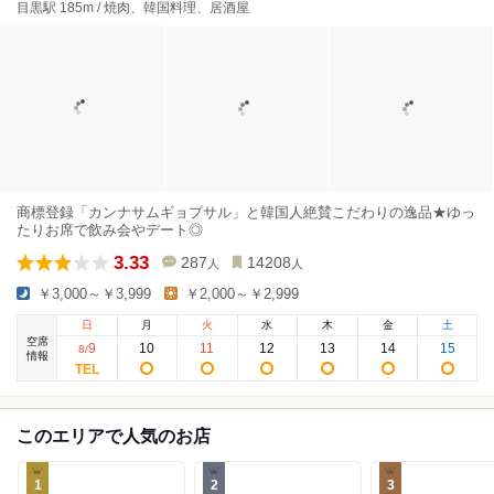
目黒駅 185m / 焼肉、韓国料理、居酒屋
商標登録「カンナサムギョプサル」と韓国人絶賛こだわりの逸品★ゆっ
たりお席で飲み会やデート◎
3.33
287
14208
人
人
￥3,000～￥3,999
￥2,000～￥2,999
日
月
火
水
木
金
土
空席
9
10
11
12
13
14
15
8
/
情報
このエリアで人気のお店
1
2
3