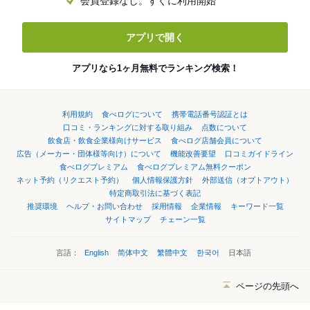
会員登録なし。すぐに利用開始
アプリで開く
アプリなら1ヶ月無料でランキング検索！
利用規約
食べログについて
携帯電話番号認証とは
口コミ・ランキングに対する取り組み
点数について
飲食店・飲食企業様向けサービス
食べログ店舗会員について
広告（メーカー・団体様等向け）について
機能改善要望
口コミガイドライン
食べログプレミアム
食べログプレミアム無料クーポン
ネット予約（リクエスト予約）
個人情報保護方針
外部送信（オプトアウト）
特定商取引法に基づく表記
推奨環境
ヘルプ・お問い合わせ
採用情報
企業情報
キーワード一覧
サイトマップ
チェーン一覧
言語：
English
简体中文
繁體中文
한국어
日本語
ページの先頭へ