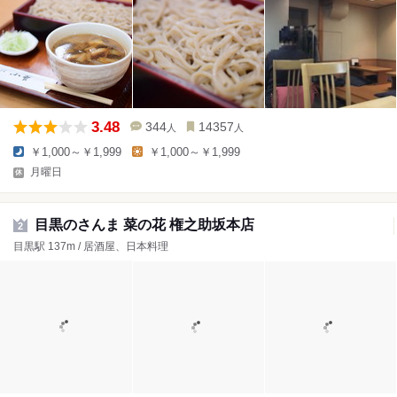
3.48
344
14357
人
人
￥1,000～￥1,999
￥1,000～￥1,999
月曜日
目黒のさんま 菜の花 権之助坂本店
2
目黒駅 137m / 居酒屋、日本料理