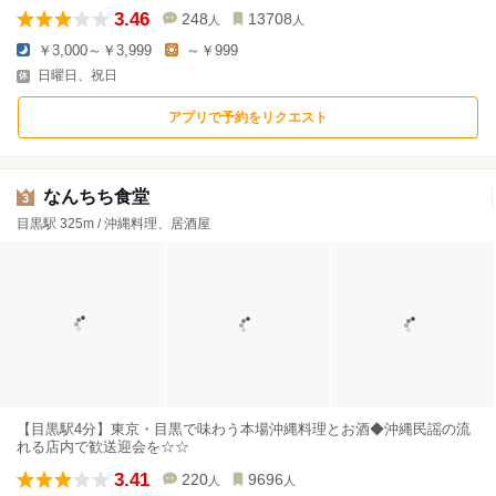
3.46
248
13708
人
人
￥3,000～￥3,999
～￥999
日曜日、祝日
アプリで予約をリクエスト
なんちち食堂
3
目黒駅 325m / 沖縄料理、居酒屋
【目黒駅4分】東京・目黒で味わう本場沖縄料理とお酒◆沖縄民謡の流
れる店内で歓送迎会を☆☆
3.41
220
9696
人
人