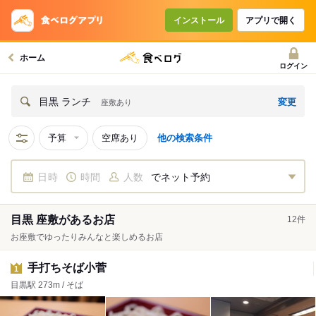
インストール
アプリで開く
ホーム
ログイン
変更
目黒 ランチ
座敷あり
予算
空席あり
他の検索条件
日時
時間
人数
でネット予約
目黒 座敷があるお店
12
件
お座敷でゆったりみんなと楽しめるお店
手打ちそば小菅
1
目黒駅 273m / そば