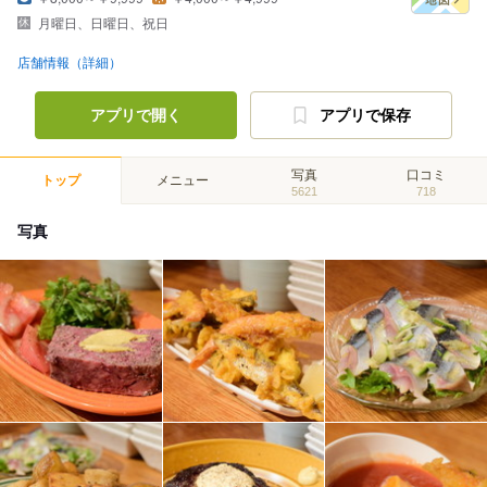
月曜日、日曜日、祝日
店舗情報（詳細）
アプリで開く
アプリで保存
写真
口コミ
トップ
メニュー
5621
718
写真