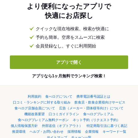
より便利になったアプリで
快適にお店探し
クイックな現在地検索。検索が快適に
予約も簡単。空席をスムーズに検索
会員登録なし。すぐに利用開始
アプリで開く
アプリなら1ヶ月無料でランキング検索！
利用規約
食べログについて
携帯電話番号認証とは
口コミ・ランキングに対する取り組み
飲食店・飲食企業様向けサービス
食べログ店舗会員について
広告（メーカー・団体様等向け）について
機能改善要望
口コミガイドライン
食べログプレミアム
食べログプレミアム無料クーポン
ネット予約（リクエスト予約）
個人情報保護方針
外部送信（オプトアウト）
特定商取引法に基づく表記
推奨環境
ヘルプ・お問い合わせ
採用情報
企業情報
キーワード一覧
サイトマップ
チェーン一覧