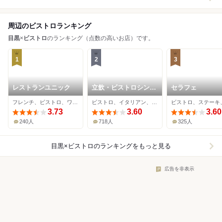
周辺のビストロランキング
目黒
×
ビストロ
のランキング（点数の高いお店）です。
1
2
3
レストランユニック
立飲・ビストロシン
セラフェ
サンテ
フレンチ、ビストロ、ワインバー
ビストロ、イタリアン、バル
3.73
3.60
3.60
240人
718人
325人
目黒×ビストロ
のランキングをもっと見る
広告を非表示