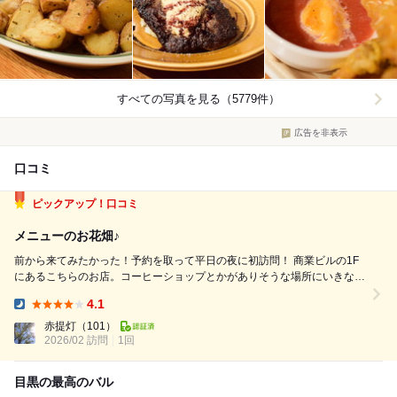
すべての写真を見る（5779件）
広告を非表示
口コミ
ピックアップ！口コミ
メニューのお花畑♪
前から来てみたかった！予約を取って平日の夜に初訪問！ 商業ビルの1F
にあるこちらのお店。コーヒーショップとかがありそうな場所にいきなり
あります。 「立ち飲み」とありますが、すべて席があります。 壁一面に
4.1
張り巡らされたメニューに心躍ります♪ 注文はテーブルに用意された紙に
Dinner:
書いて注文しま...
赤提灯
（101）
2026/02 訪問
1回
目黒の最高のバル