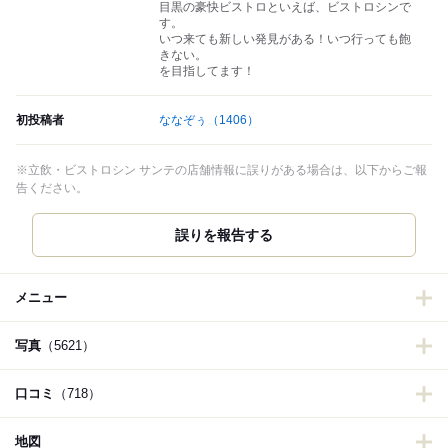
目黒の豪快ビストロといえば、ビストロシンで
す。
いつ来ても新しい発見がある！いつ行っても飽
きない。
を目指してます！
初投稿者
ななぞぅ
（1406）
※立飲・ビストロシン サンテの店舗情報に誤りがある場合は、以下からご報
告ください。
誤りを報告する
メニュー
写真
（5621）
口コミ
（718）
地図