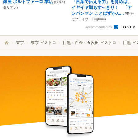
銀座 ポルトファーロ 本店
「言葉で伝える力」を育めば、
(銀座/イ
イヤイヤ期もすっきり！ 「ア
タリアン)
ンパンマン ことばずかん...
PR(セ
ガフェイブ｜HugKum)
Recommended by
東京
東京 ビストロ
目黒・白金・五反田 ビストロ
目黒 ビ