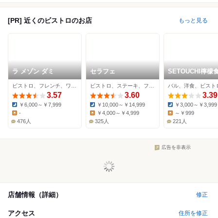
[PR] 近くのビストロのお店
もっと見る
ラ メゾン ダミ
セラフェ
SETOUCHI檸檬
目黒店
ビストロ、フレンチ、ワインバー
ビストロ、ステーキ、フレンチ
バル、洋食、ビスト
3.57
3.60
3.39
￥6,000～￥7,999
￥10,000～￥14,999
￥3,000～￥3,999
Dinner:
Dinner:
Dinner:
-
￥4,000～￥4,999
～￥999
Lunch:
Lunch:
Lunch:
476人
325人
221人
広告を非表示
店舗情報（詳細）
修正
アクセス
住所を修正