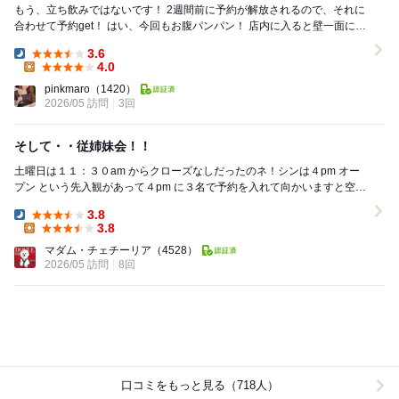
もう、立ち飲みではないです！ 2週間前に予約が解放されるので、それに
合わせて予約get！ はい、今回もお腹パンパン！ 店内に入ると壁一面には
手書きのメニュー、 メニ...
3.6
Dinner:
4.0
Lunch:
pinkmaro
（1420）
2026/05 訪問
3回
そして・・従姉妹会！！
土曜日は１１：３０am からクローズなしだったのネ！シンは４pm オー
プン という先入観があって４pm に３名で予約を入れて向かいますと空い
ていたの は私達の予約テーブルとカウ...
3.8
Dinner:
3.8
Lunch:
マダム・チェチーリア
（4528）
2026/05 訪問
8回
口コミをもっと見る（718人）