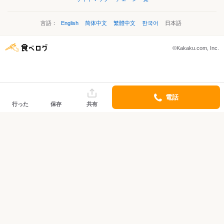
言語：
English
简体中文
繁體中文
한국어
日本語
©Kakaku.com, Inc.
電話
行った
保存
共有