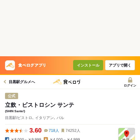
インストール
アプリで開く
目黒駅グルメへ
ログイン
公式
立飲・ビストロシン サンテ
(SHIN Sante!)
目黒駅/ビストロ､ イタリアン､ バル
3.60
718
人
74252
人
￥8,000～￥9,999
￥4,000～￥4,999